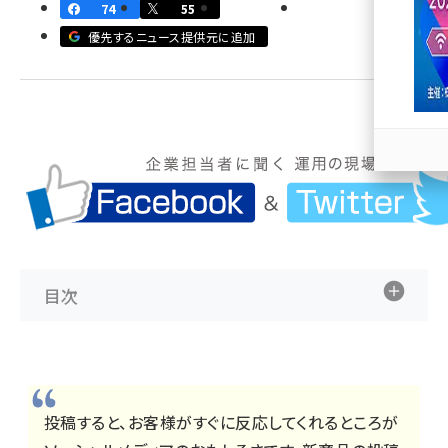
74
55
llmo (1163)
優先するニュース提供元に追加
目次
投稿すると、お客様がすぐに反応してくれるところが