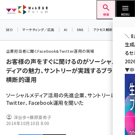
メ
Web担当者Forum
イ
検索
MENU
ン
コ
SEO
マーケティング／広告
AI
SNS
アクセス解析／データ分析
＼ 
ン
生成
テ
企業担当者に聞くFacebook&Twitter運用の現場
るセ
ン
お客様の声をすぐに聞けるのがソーシャルメ
202
ツ
seo (3524)
ディアの魅力、サントリーが実践するブランド
▼申
に
横断的運用
ai (2804)
移
動
youtube (2431)
ソーシャルメディア活用の先進企業、サントリーに
note (2312)
Twitter、Facebook運用を聞いた
セミナー (2306)
深谷歩+藤原亜希子
2014年10月10日 8:00
z世代 (1622)
meo (1275)