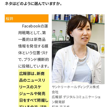
ネタはどのように選んでいますか。
桜井
Facebookの運
用戦略として、第
一義的は新商品
情報を発信する媒
体という位置づけ
で、ブランド横断的
に投稿しています。
広報部は、新商
品のニュースリ
リースのスケ
サントリーホールディングス株式
会社
ジュールや発売
広報部 デジタルコミュニケーショ
日をすべて把握し
ン開発部
ているので、ブラ
桜井 弓子氏