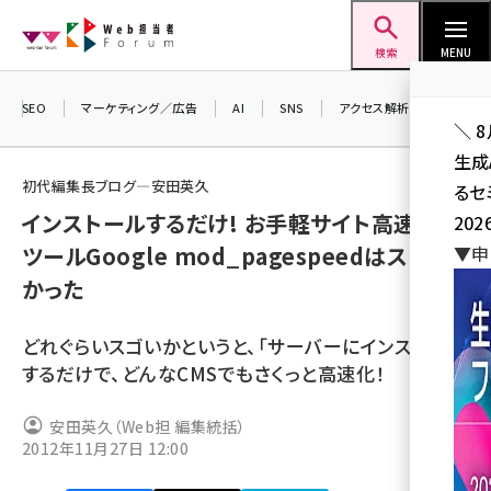
メ
Web担当者Forum
イ
検索
MENU
ン
コ
SEO
マーケティング／広告
AI
SNS
アクセス解析／データ分析
＼ 
ン
生成
テ
初代編集長ブログ―安田英久
るセ
ン
インストールするだけ! お手軽サイト高速化
202
ツ
seo (3541)
ツールGoogle mod_pagespeedはスゴ
▼申
に
かった
ai (2827)
移
動
youtube (2449)
どれぐらいスゴいかというと、「サーバーにインストール
note (2323)
するだけで、どんなCMSでもさくっと高速化！
セミナー (2318)
安田英久（Web担 編集統括）
2012年11月27日 12:00
z世代 (1632)
meo (1282)