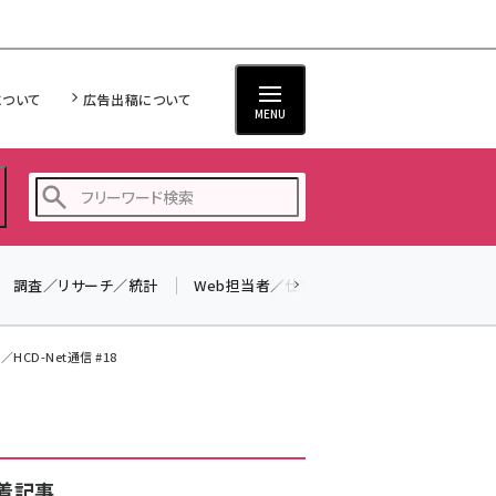
について
広告出稿について
MENU
調査／リサーチ／統計
Web担当者／仕事
法律／標準規格
seo (3528)
ai (2811)
CD-Net通信 #18
youtube (2439)
note (2315)
セミナー (2308)
着記事