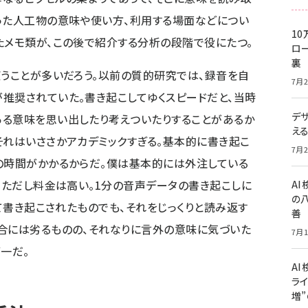
った人工物の意味や使い方、利用する場面などについ
10
たメモ類が、この後で紹介する分析の段階で役にたつ。
ロー
裏
使うことが多いだろう。以前の質的研究では、録音を自
7月2
推奨されていた。書き起こしてゆくスピードだと、当時
デ
ある意味を思い出したり考えついたりすることがあるか
え
それはいささかアカデミックすぎる。基本的に書き起こ
7月2
の時間がかかるからだ。僕は基本的には外注している
）。ただし料金は高い。1分の音声データの書き起こしに
A
の
して書き起こされたものでも、それをじっくりと読み返す
善
合には劣るものの、それなりに言外の意味に気づいた
7月1
一だ。
AI
ライ
増