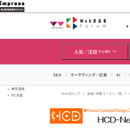
メ
イ
Web担当者
Web担当者
ン
EC担当者
コ
製品導入
ン
企業IT
ソフト開発
テ
人気／注目
から探す
IoT・AI
ン
DCクラウド
研究・調査
ツ
SEO
マーケティング／広告
AI
エネルギー
に
ドローン
移
教育講座
Web担トップ
連載・特集コーナー一覧
EC支援
動
パ
ン
く