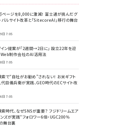
万ページを8,000に激減！ 富士通が挑んだグ
バルサイト改革と「SitecoreAI」移行の舞台
9日 7:05
ザイン提案が「2週間→2日に」 設立22年を迎
るWeb制作会社のAI活用法
8日 7:05
I検索で“自社がお勧め”されない！ お米ギフト
八代目儀兵衛が実践、GEO時代のECサイト改
6日 7:05
検索時代、なぜSNSが重要？ フジドリームエア
ンズが実践“フォロワー6倍・UGC200％
”の舞台裏