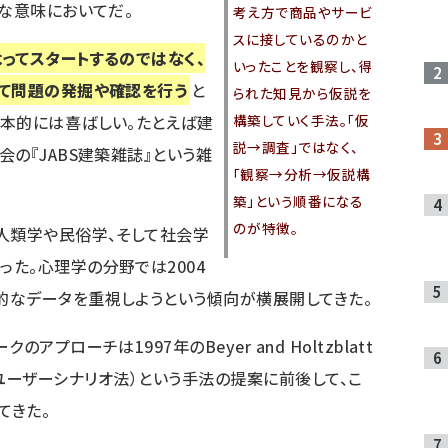
ブな意味においてだ。
考え方で商品やサービ
スに接しているのかと
ってスタートするのではなく、
いったことを観察し、得
して問題の発掘や確認を行う
と
られた知見から仮説を
構築していく手法。「仮
本的には喜ばしい。たとえば建
説→調査」ではなく、
の『JABS建築雑誌』という雑
「観察→分析→仮説構
築」という順番になる
のが特徴。
人類学や民俗学、そして社会学
た。心理学の分野では2004
的なデータを重視しようという傾向が横展開してきた。
プローチは1997年のBeyer and Holtzblatt
iry（ユーザーシナリオ法）という手法の提案に前後して、こ
てきた。