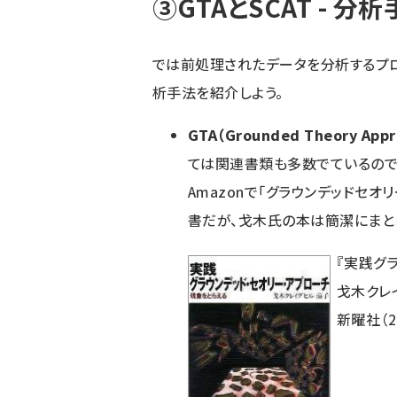
③GTAとSCAT - 分
では前処理されたデータを分析するプロセ
析手法を紹介しよう。
GTA（Grounded Theory 
ては関連書類も多数でているので
Amazonで「グラウンデッドセオ
書だが、戈木氏の本は簡潔にまと
『
実践グラ
戈木クレ
新曜社（2