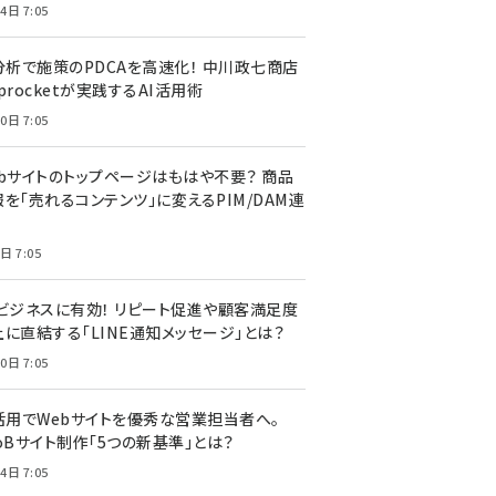
4日 7:05
I分析で施策のPDCAを高速化！ 中川政七商店
procketが実践するAI活用術
0日 7:05
ebサイトのトップページはもはや不要？ 商品
を「売れるコンテンツ」に変えるPIM/DAM連
日 7:05
Cビジネスに有効！ リピート促進や顧客満足度
上に直結する「LINE通知メッセージ」とは？
0日 7:05
I活用でWebサイトを優秀な営業担当者へ。
oBサイト制作「5つの新基準」とは？
4日 7:05