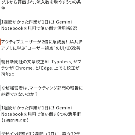
グルから評価され、流入数を増やす5つの条
件
1週間かかった作業が1日に！ Gemini
Notebookを無料で使い倒す活用術8選
アクティブユーザーが2倍に急成長！ JA共済
アプリに学ぶ“ユーザー視点”のUI/UX改善
朝日新聞社の文章校正AI「Typoless」がブ
ラウザ「Chrome」と「Edge」上でも校正が
可能に
なぜ経営者は、マーケティング部門の報告に
納得できないのか？
1週間かかった作業が1日に！ Gemini
Notebookを無料で使い倒す8つの活用術
【1週間まとめ】
デザイン提案が「2週間→2日に」 設立22年