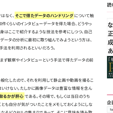
読
はなく、
そこで得たデータのハンドリング
について触
20件くらいのインタビューデータを得た場合、どうやっ
自身はここで紹介するような技法を参考にしつつ、自己
クデータの分析に最初に取り組んでみようという方は、
の手法を利用されるといいだろう。
、まず観察やインタビューという手法で得たデータの前
一般化したので、それを利用して静止画や動画を撮るこ
はいけない。たしかに画像データは豊富な情報を含ん
み取るかが肝心
である。その場で、もしくは当日のうち
企
なくとも自分が気がついたことをメモしておくようにしな
S
なるピクセルの集まりであって、そこに意味を読み取