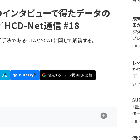
インタビューで得たデータの
成
／HCD-Net通信 #18
果
ジ
プ
法であるGTAとSCATに関して解説する。
8月7
【ネ
かわ
31
ブ
Bluesky
優先するニュース提供元に追加
了
8月7
S
「
タ
8月7
価