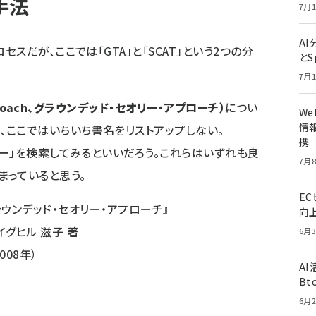
析手法
7月1
A
スだが、ここでは「GTA」と「SCAT」という2つの分
とS
7月1
Approach、グラウンデッド・セオリー・アプローチ）
につい
W
情報
、ここではいちいち書名をリストアップしない。
携
リー」を検索
してみるといいだろう。これらはいずれも良
7月8
まっていると思う。
E
ウンデッド・セオリー・アプローチ
』
向
イグヒル 滋子 著
6月3
008年）
A
Bt
6月2