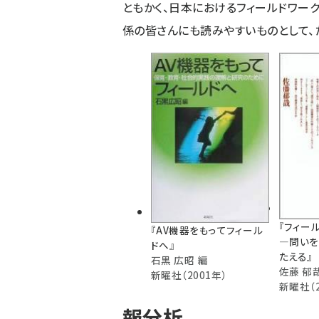
ともかく、日本におけるフィールドワー
係の皆さんにも読みやすいものとして、
『
フィー
『
AV機器をもってフィール
―問いを
ドへ
』
たえる
』
石黒 広昭 編
佐藤 郁
新曜社（2001年）
新曜社（2
報分析