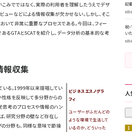
いこみでではなく、実際の利用者を理解したうえでデザ
記
8月6
タビューなどによる情報収集が欠かせない。しかし、そこ
において非常に重要なプロセスである。今回は、フィー
祝
あるGTAとSCATを紹介し、データ分析の基本的な考
いた
8月6
 情報収集
ている。1999年以来提唱してい
ビジネスエスノグラ
人
い性格を反映して多分野からの
フィ
そ思考のプロセスや情報のハン
ユーザーがふだんどの
ば、研究分野の壁など存在し
ような環境で生活して
グの分野も、同様な意味で節操
いるのか、どういった