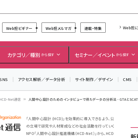
Forum
Web担
Web担ビギナー
Web担メルマガ
連載・特集
＼ 8月27日開催、申し込み受付中！ ／
生成AIをマーケティング等に活用するための考え方を学べ
カテゴリ／種別
セミナー／イベント
から探す
から探す
るセミナーイベント「生成AI × マーケティング フォーラム
2026」開催！
SNS
アクセス解析／データ分析
サイト制作／デザイン
CMS
▼申し込みはこちらから▼
HCD-Net通信
人間中心設計のためのインタビューで得たデータの分析法 - GTAとSCAT／H
「人間中心設計 (HCD)」を効果的に導入できるよう、公
の立場で研究や人材育成などの社会活動を行っていく
NPO「人間中心設計推進機構（HCD-Net）」から、HCD
新