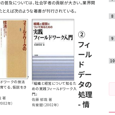
クの普及については、社会学者の貢献が大きい。業界関
たとえば次のような著書が刊行されている。
②
フィ
ール
ド
デー
ルドワークの技法
タの
『
組織と経営について知るた
育てる、仮説をき
めの実践フィールドワーク入
処理
門
』
哉 著
佐藤 郁哉 著
- 情
002年）
有斐閣（2002年）