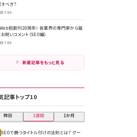
載すべき？
日 7:05
・Web担創刊20周年！ 各業界の専門家から届
お祝いコメント（SEO編）
日 7:05
新着記事をもっと見る
気記事トップ10
昨日
1週間
1か月
SEOで勝つタイトル付けの法則とは？ グー