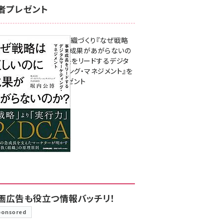
者プレゼント
成果を生む組織づくり『なぜ戦略
は正しいのに成果があがらないの
か？ 事業成長をリードするデジタ
ルマーケティング・マネジメント』を
3名様にプレゼント
8月7日 10:00
画広告も役立つ情報バッチリ！
ponsored