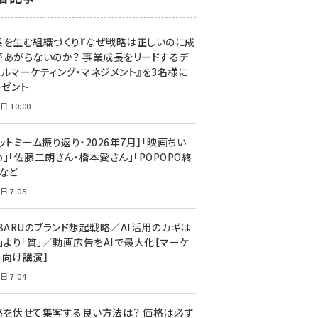
z世代 (1623)
果を生む組織づくり『なぜ戦略は正しいのに成
meo (1277)
があがらないのか？ 事業成長をリードするデ
llmo (1166)
タルマーケティング・マネジメント』を3名様に
レゼント
日 10:00
ットミーム振り返り・2026年7月】「映画ちい
」「佐藤二朗さん・橋本愛さん」「POPOPO終
」など
日 7:05
UBARUのブランド想起戦略／AI活用のカギは
量」より「質」／動画広告をAIで最大化【マーケ
ー向け講演】
日 7:04
格を伏せて集客する良い方法は？ 価格は必ず