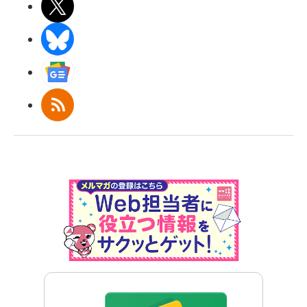
X(エックス)
BlueSky
Googleニュース
RSS