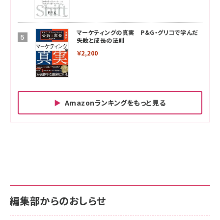
マーケティングの真実 P&G・グリコで学んだ
失敗と成長の法則
￥2,200
Amazonランキングをもっと見る
Amazon ビジネス・経済関連書籍 の売れ筋ランキン
Amazon 家電＆カメラ の売れ筋ランキング
Amazon パソコン・周辺機器 の売れ筋ランキング
グ
更新日時：2026/06/26 19:00
更新日時：2026/06/26 19:00
更新日時：2026/06/26 19:00
anan(アンアン)2026/07/01号 No.2501[魅せる
KIOXIA(キオクシア) 旧東芝メモリ microSD
KIOXIA(キオクシア) 旧東芝メモリ microSD
カラダ2026／宮舘涼太]
128GB UHS-I Class10 (最大読出速度
128GB UHS-I Class10 (最大読出速度
100MB/s) Nintendo Switch動作確認済 国内
100MB/s) Nintendo Switch動作確認済 国内
￥880
サポート正規品 メーカー保証5年 KLMEA128G
サポート正規品 メーカー保証5年 KLMEA128G
￥2,680
￥2,680
編集部からのおしらせ
anan(アンアン)2026/06/24号 No.2500増刊
スペシャルエディション[王道エンタメの矜持／
NIMASO ガラスフィルム iPhone 17 用 保護フィ
Amazon eギフトカード - Amazonロゴ - クラ