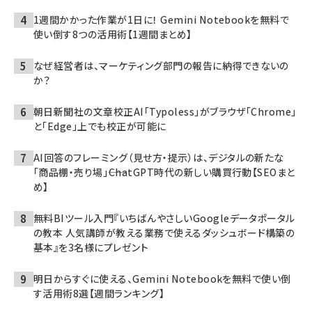
1週間かかった作業が1日に！ Gemini Notebookを無料で
使い倒す8つの活用術【1週間まとめ】
なぜ経営者は、マーケティング部門の報告に納得できないの
か？
朝日新聞社の文章校正AI「Typoless」がブラウザ「Chrome」
と「Edge」上でも校正が可能に
AI回答のフレーミング（見せ方・提示）は、デジタルの新たな
「商品棚・売り場」――ChatGPT時代の新しい購買行動【SEOまと
め】
無料BIツール入門『いちばんやさしいGoogleデータポータル
の教本 人気講師が教える業務で使えるダッシュボード構築の
基本』を3名様にプレゼント
明日からすぐに使える、Gemini Notebookを無料で使い倒
す活用術8選【週間ランキング】