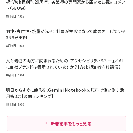
祝・Web担創刊20周年！ 各業界の専門家から届いたお祝いコメン
ト（SEO編）
8月6日 7:05
個性・専門性・熱量が光る！ 社員が主役となって成果を上げている
SNS好事例
8月6日 7:05
人と機械の両方に読まれるための「アクセシビリティツリー」／AI
に自社ブランドは表示されていますか？【Web担当者向け講演】
8月6日 7:04
明日からすぐに使える、Gemini Notebookを無料で使い倒す活
用術8選【週間ランキング】
8月5日 8:00
新着記事をもっと見る