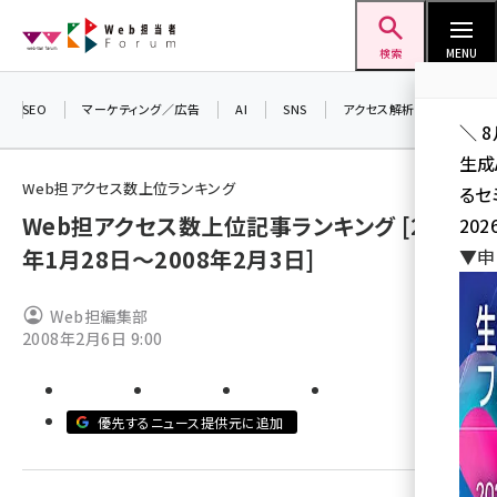
メ
Web担当者Forum
イ
検索
MENU
ン
コ
SEO
マーケティング／広告
AI
SNS
アクセス解析／データ分析
＼ 
ン
生成
テ
Web担アクセス数上位ランキング
るセ
ン
Web担アクセス数上位記事ランキング [2008
202
ツ
seo (3526)
年1月28日～2008年2月3日]
▼申
に
ai (2807)
移
Web担編集部
動
youtube (2434)
2008年2月6日 9:00
note (2312)
セミナー (2307)
優先するニュース提供元に追加
z世代 (1622)
meo (1275)