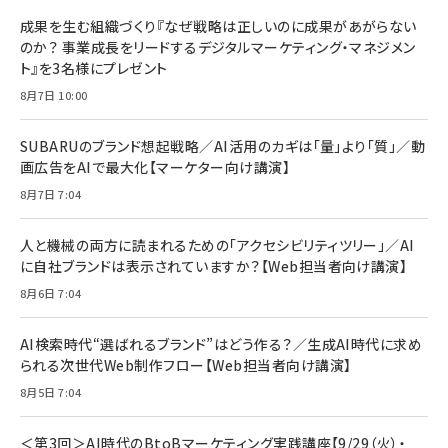
BTS]
ルム 強化ガラス 耐衝撃 高透過率 指紋防止 貼りや
シック
すい ガイド枠付き いPhone17 (6.3インチ) 対応
成果を生む組織づくり『なぜ戦略は正しいのに成果があがらない
￥1,100
￥5,000
2枚セット DSP25F1698
のか？ 事業成長をリードするデジタルマーケティング・マネジメン
￥1,599
ト』を3名様にプレゼント
anan(アンアン)2026/07/08号 No.2502[2026
Anker PowerLine III Flow USB-C & USB-C
年後半、あなたの恋と運命／山田涼介]
【New】Amazon Fire TV Stick HD | 手軽にスト
ケーブル Anker絡まないケーブル 240W 結束バン
8月7日 10:00
リーミングをはじめよう | ストリーミングメディアプ
ド付き USB PD対応 シリコン素材採用 iPhone
￥880
レイヤー
17 / 16 / 15 / Galaxy iPad Pro MacBook
￥1,890
Pro/Air 各種対応 (1.8m ミッドナイトブラック)
SUBARUのブランド想起戦略／AI活用のカギは「量」より「質」／動
￥6,980
画広告をAIで最大化【マーケター向け講演】
ママ投資家が育休中に１億貯めた株式投資
アサヒ飲料 モンスター エナジー 355ml×24本
￥1,870
8月7日 7:04
Anker Soundcore P31i (Bluetooth 6.1) 【完
￥4,192
全ワイヤレスイヤホン/アクティブノイズキャンセリ
ング/マルチポイント接続 / 最大50時間再生 / PSE
人と機械の両方に読まれるための「アクセシビリティツリー」／AI
組織の成果を最大化する ルールのデザイン
技術基準適合】ブラック
￥5,990
サッポロ 生ビール 黒ラベル 350ml 缶 24本 ビー
に自社ブランドは表示されていますか？【Web担当者向け講演】
￥1,980
ル ケース買い【6/30応募〆切! 黒ラベルビヤセラー
8月6日 7:04
キャンペーン】
Anker PowerLine III Flow USB-C & USB-C
ケーブル Anker絡まないケーブル 240W 結束バン
￥4,857
ド付き USB PD対応 シリコン素材採用 iPhone
AI検索時代“選ばれるブランド”はどう作る？／生成AI時代に求め
Amazonランキングをもっと見る
17 / 16 / 15 / Galaxy iPad Pro MacBook
￥1,890
られる次世代Web制作フロー【Web担当者向け講演】
Pro/Air 各種対応 (1.8m ミッドナイトブラック)
Amazonランキングをもっと見る
8月5日 7:04
Amazonランキングをもっと見る
＜第3回＞AI時代のBtoBマーケティング実践講座【9/29（火）・