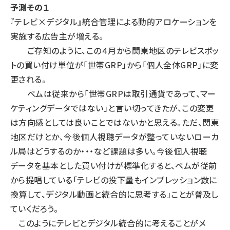
予測その１
『テレビ×デジタル』統合管理による動的アロケーションを
実施する広告主が増える。
ご存知のように、この４月から関東地区のテレビスポッ
トの買い付け単位が「世帯GRP」から「個人全体GRP」に変
更される。
ベムは従来から「世帯GRPは取引通貨であって、マー
ケティングデータではない」と言い切ってきたが、この変更
は方向感としては良いことではないかと思える。ただ、関東
地区だけとか、今後個人視聴データが整っていないローカ
ル局はどうするのか・・・など課題は多い。今後個人視聴
データを基本とした買い付けが標準化すると、ベムが従前
から提唱している「テレビの投下量もインプレッション数に
換算して、デジタル動画と統合的に思考する」ことが普及し
ていくだろう。
このようにテレビとデジタル統合的に考えることがメ