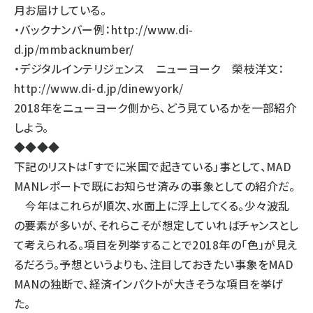
月お届けしている。
llmo (1163)
・バックナンバー例：
http://www.di-
d.jp/mmbacknumber/
・デジタルインテリジェンス ニューヨーク 榮枝洋文：
http://www.di-d.jp/dinewyork/
2018年をニューヨーク側から、どう見ているかを一部紹介
しよう。
◆◆◆◆
下記のリストは「すでに米国で起きている」事として、MAD
MANレポートで既にお知らせ済みの事象としての紹介だ。
今年はこれらが順次、水面上に浮上してくる。少々波乱
の要素が多いが、それらこそが想定していればチャンスとし
て考えられる。項目を列挙することで2018年の「色」が見え
るだろう。予想というよりも、注目しておきたい事象をMAD
MANの独断で、経済インパクトが大きそうな項目を挙げ
た。