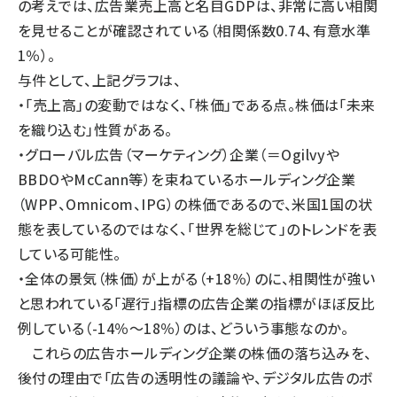
の考えでは、広告業売上高と名目GDPは、非常に高い相関
を見せることが確認されている（相関係数0.74、有意水準
1％）。
与件として、上記グラフは、
・「売上高」の変動ではなく、「株価」である点。株価は「未来
を織り込む」性質がある。
・グローバル広告（マーケティング）企業（＝Ogilvyや
BBDOやMcCann等）を束ねているホールディング企業
（WPP、Omnicom、IPG）の株価であるので、米国1国の状
態を表しているのではなく、「世界を総じて」のトレンドを表
している可能性。
・全体の景気（株価）が上がる（+18％）のに、相関性が強い
と思われている「遅行」指標の広告企業の指標がほぼ反比
例している（-14％〜18％）のは、どういう事態なのか。
これらの広告ホールディング企業の株価の落ち込みを、
後付の理由で「広告の透明性の議論や、デジタル広告のボ