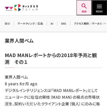
メ
Web担当者Forum
イ
検索
MENU
ン
＼ 8月27日開催、申し込み受付中！ ／
コ
SEO
マーケティング／広告
AI
SNS
アクセス解析／データ分析
生成AIをマーケティング等に活用するための考え方を
ン
学べるセミナーイベント「生成AI × マーケティング
テ
業界人間ベム
フォーラム 2026」開催！
ン
▼申し込みはこちらから▼
ツ
seo (3526)
MAD MANレポートからの2018年予兆と観
に
測 その１
ai (2807)
移
動
youtube (2434)
業界人間ベム
note (2312)
8 years 6ヶ月 ago
セミナー (2307)
デジタルインテリジェンスは「MAD MANレポート」として
ニューヨークに在住の榮枝（MAD MAN）の視点の市場状
z世代 (1622)
況を、契約いただいたクライアント企業（個人）にのみに毎
meo (1275)