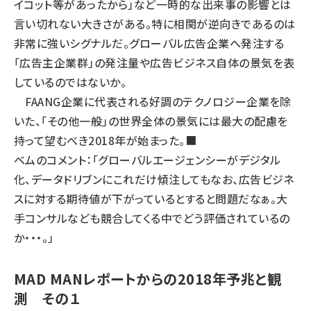
イコット等があったから」など一時的な出来事の影響とは
言い切れない大きさがある。特に相関が逆向きであるのは
非常に強いシグナルだ。グローバル広告企業へ発注する
「広告主企業群」の発注量や広告ビジネス自体の景気を表
しているのではないか。
FAANG企業に代表される好調のテクノロジー企業を除
いた、「その他一般」の世界全体の景気には最大の配慮を
持って望むべき2018年が始まった。■
ベムのコメント：「グローバルエージェンシーがデジタル
化、データドリブンにこれだけ傾注してもなお、広告ビジネ
スに対する期待値が下がっているとすると問題だなぁ。大
手コンサルなども競合してくる中でどう評価されているの
か・・・。」
MAD MANレポートからの2018年予兆と観
測 その１