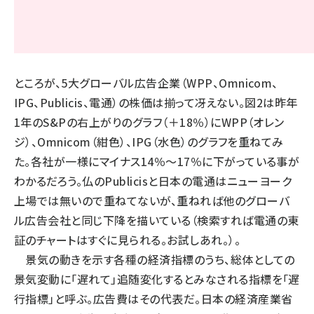
ところが、5大グローバル広告企業（WPP、Omnicom、
IPG、Publicis、電通）の株価は揃って冴えない。図2は昨年
1年のS&Pの右上がりのグラフ（＋18％）にWPP（オレン
ジ）、Omnicom（紺色）、IPG（水色）のグラフを重ねてみ
た。各社が一様にマイナス14％〜17％に下がっている事が
わかるだろう。仏のPublicisと日本の電通はニューヨーク
上場では無いので重ねてないが、重ねれば他のグローバ
ル広告会社と同じ下降を描いている（検索すれば電通の東
証のチャートはすぐに見られる。お試しあれ。）。
景気の動きを示す各種の経済指標のうち、総体としての
景気変動に「遅れて」追随変化するとみなされる指標を「遅
行指標」と呼ぶ。広告費はその代表だ。日本の経済産業省