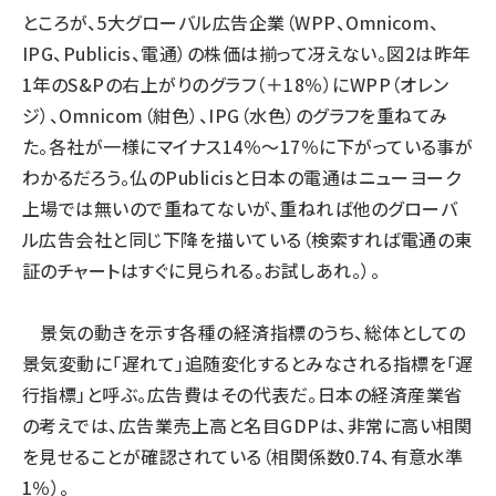
ところが、5大グローバル広告企業（WPP、Omnicom、
IPG、Publicis、電通）の株価は揃って冴えない。図2は昨年
1年のS&Pの右上がりのグラフ（＋18％）にWPP（オレン
ジ）、Omnicom（紺色）、IPG（水色）のグラフを重ねてみ
た。各社が一様にマイナス14％〜17％に下がっている事が
わかるだろう。仏のPublicisと日本の電通はニューヨーク
上場では無いので重ねてないが、重ねれば他のグローバ
ル広告会社と同じ下降を描いている（検索すれば電通の東
証のチャートはすぐに見られる。お試しあれ。）。
景気の動きを示す各種の経済指標のうち、総体としての
景気変動に「遅れて」追随変化するとみなされる指標を「遅
行指標」と呼ぶ。広告費はその代表だ。日本の経済産業省
の考えでは、広告業売上高と名目GDPは、非常に高い相関
を見せることが確認されている（相関係数0.74、有意水準
1％）。