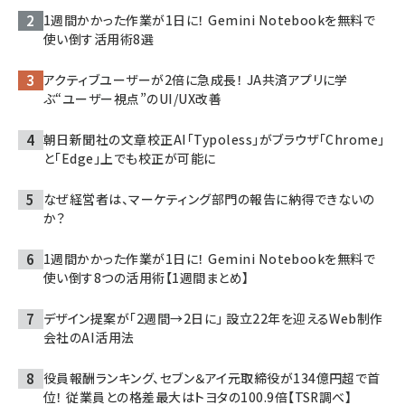
1週間かかった作業が1日に！ Gemini Notebookを無料で
使い倒す活用術8選
アクティブユーザーが2倍に急成長！ JA共済アプリに学
ぶ“ユーザー視点”のUI/UX改善
朝日新聞社の文章校正AI「Typoless」がブラウザ「Chrome」
と「Edge」上でも校正が可能に
なぜ経営者は、マーケティング部門の報告に納得できないの
か？
1週間かかった作業が1日に！ Gemini Notebookを無料で
使い倒す8つの活用術【1週間まとめ】
デザイン提案が「2週間→2日に」 設立22年を迎えるWeb制作
会社のAI活用法
役員報酬ランキング、セブン＆アイ元取締役が134億円超で首
位！ 従業員との格差最大はトヨタの100.9倍【TSR調べ】