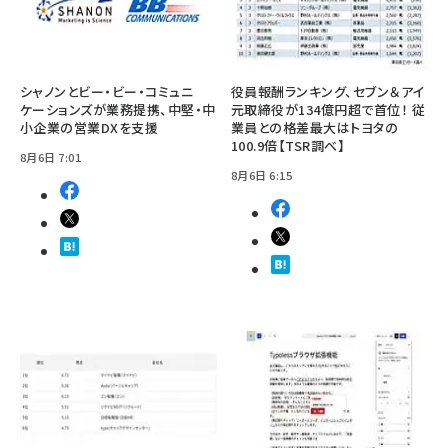
シャノンとビー・ビー・コミュニ
役員報酬ランキング、セブン＆アイ
ケーションズが業務提携、中堅・中
元取締役が134億円超で首位！ 従
小企業の営業DXを支援
業員との格差最大はトヨタの
100.9倍【TSR調べ】
8月6日 7:01
8月6日 6:15