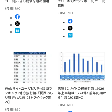
コード払い」の提供を順次開始
で「LLMOダッシュボード」が一元
管理
8月5日 7:02
8月5日 7:01
Webサイトユーザビリティ診断ラ
悪質ECサイトの通報件数、2026
ンキング・地方銀行編、「関西みら
年上半期は9,224件！ 前年同期か
い銀行」が1位に【トライベック調
ら半減【JC3調べ】
べ】
8月5日 6:00
8月5日 6:30