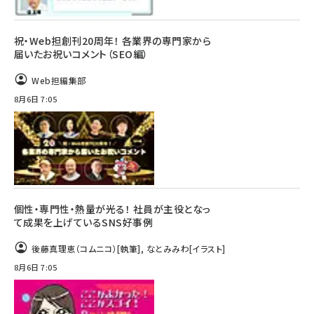
祝・Web担創刊20周年！ 各業界の専門家から
届いたお祝いコメント（SEO編）
Web担編集部
8月6日 7:05
個性・専門性・熱量が光る！ 社員が主役となっ
て成果を上げているSNS好事例
後藤真理恵（コムニコ）
[執筆]
,
なとみみわ
[イラスト]
8月6日 7:05