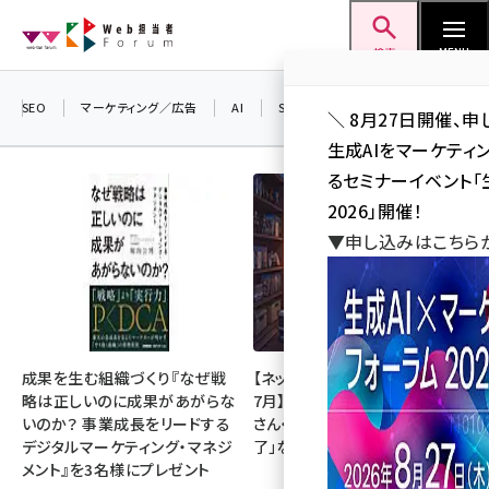
メ
Web担当者Forum
イ
検索
MENU
ン
コ
SEO
マーケティング／広告
AI
SNS
アクセス解析／データ分析
＼ 8月27日開催、申
ン
生成AIをマーケテ
テ
るセミナーイベント「生
ン
2026」開催！
ツ
▼申し込みはこちら
seo (3532)
に
ai (2814)
移
動
youtube (2441)
note (2317)
成果を生む組織づくり『なぜ戦
【ネットミーム振り返り・2026年
略は正しいのに成果があがらな
7月】「映画ちいかわ」「佐藤二朗
セミナー (2310)
いのか？ 事業成長をリードする
さん・橋本愛さん」「POPOPO終
デジタルマーケティング・マネジ
了」など
z世代 (1623)
メント』を3名様にプレゼント
meo (1277)