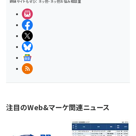
姉妹サイトもぜひ：
ネッ担
・
ネッ担お悩み相談室
メルマガ
Facebook
X(エックス)
BlueSky
Googleニュース
RSS
注目のWeb&マーケ関連ニュース