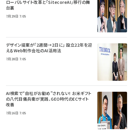
ローバルサイト改革と「SitecoreAI」移行の舞
台裏
7月29日 7:05
デザイン提案が「2週間→2日に」 設立22年を迎
えるWeb制作会社のAI活用法
7月28日 7:05
AI検索で“自社がお勧め”されない！ お米ギフト
の八代目儀兵衛が実践、GEO時代のECサイト
改善
7月16日 7:05