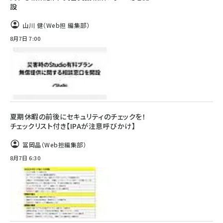
設
山川 健（Web担 編集部）
8月7日 7:00
夏期休暇の前後にセキュリティのチェックを！
チェックリスト付き【IPAが注意呼びかけ】
冨岡晶（Web担編集部）
8月7日 6:30