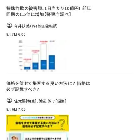
特殊詐欺の被害額、1日当たり10億円！ 前年
同期の1.5倍に増加【警察庁調べ】
今井扶美（Web担編集部）
8月7日 6:00
価格を伏せて集客する良い方法は？ 価格は
必ず記載すべき？
住太陽
[執筆]
,
渡辺 淳子
[編集]
8月6日 7:05