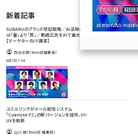
llmo (1167)
新着記事
SUBARUのブランド想起戦略／AI活用のカギ
は「量」より「質」／動画広告をAIで最大化
【マーケター向け講演】
四谷志穂（Web担編集長）
8月7日 7:04
ユミルリンクがメール配信システム
「Cuenote FC」の新バージョンを提供、UI・
UXを刷新
山川 健（Web担 編集部）