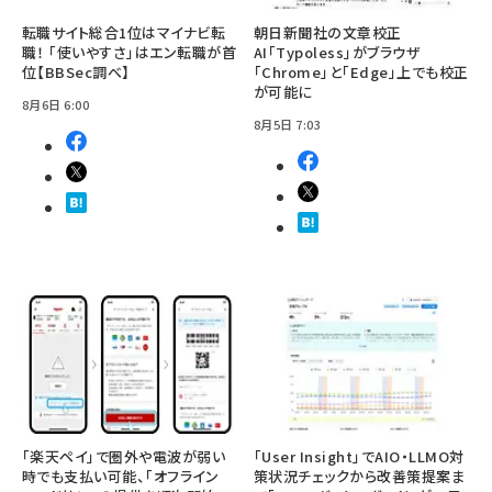
転職サイト総合1位はマイナビ転
朝日新聞社の文章校正
職！ 「使いやすさ」はエン転職が首
AI「Typoless」がブラウザ
位【BBSec調べ】
「Chrome」と「Edge」上でも校正
が可能に
8月6日 6:00
8月5日 7:03
「楽天ペイ」で圏外や電波が弱い
「User Insight」でAIO・LLMO対
時でも支払い可能、「オフライン
策状況チェックから改善策提案ま