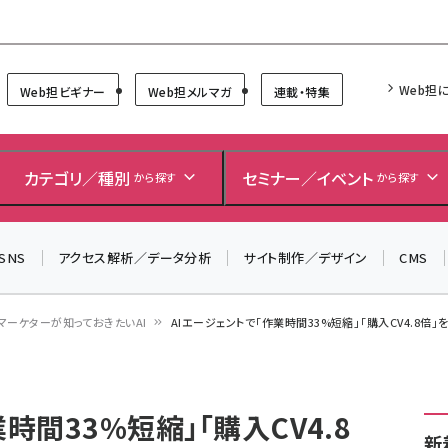
Forum
Web担
Web担ビギナー
Web担メルマガ
連載・特集
＼ 8月27日開催、申し込み受付中！ ／
生成AIをマーケティング等に活用するための考え方を学べ
カテゴリ／種別
セミナー／イベント
から探す
から探す
るセミナーイベント「生成AI × マーケティング フォーラム
2026」開催！
SNS
アクセス解析／データ分析
サイト制作／デザイン
CMS
▼申し込みはこちらから▼
マーケターが知っておきたいAI
AIエージェントで「作業時間33%短縮」「購入CV4.8倍
時間33%短縮」「購入CV4.8
新