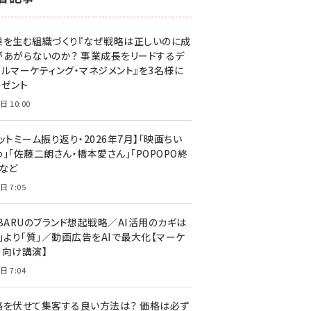
z世代 (1623)
果を生む組織づくり『なぜ戦略は正しいのに成
meo (1277)
があがらないのか？ 事業成長をリードするデ
llmo (1166)
タルマーケティング・マネジメント』を3名様に
レゼント
日 10:00
ットミーム振り返り・2026年7月】「映画ちい
」「佐藤二朗さん・橋本愛さん」「POPOPO終
」など
日 7:05
UBARUのブランド想起戦略／AI活用のカギは
量」より「質」／動画広告をAIで最大化【マーケ
ー向け講演】
日 7:04
格を伏せて集客する良い方法は？ 価格は必ず