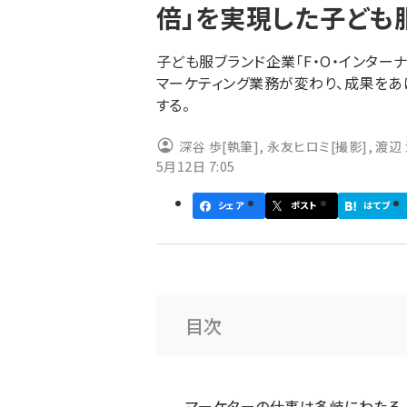
倍」を実現した子ども
ず
子ども服ブランド企業「F・O・インターナシ
マーケティング業務が変わり、成果をあ
する。
深谷 歩
[執筆]
,
永友ヒロミ
[撮影]
,
渡辺
5月12日 7:05
シェア
ポスト
はてブ
目次
マーケターの仕事は多岐にわたる