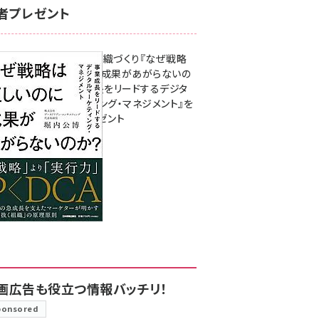
者プレゼント
成果を生む組織づくり『なぜ戦略
は正しいのに成果があがらないの
か？ 事業成長をリードするデジタ
ルマーケティング・マネジメント』を
3名様にプレゼント
8月7日 10:00
画広告も役立つ情報バッチリ！
ponsored