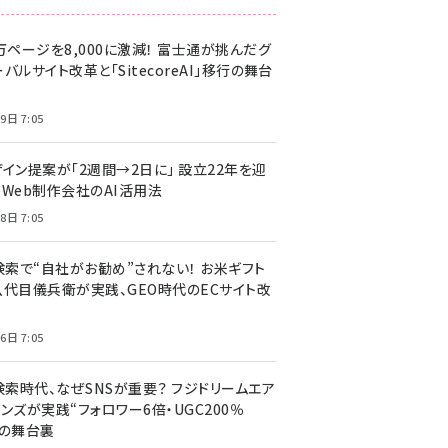
万ページを8,000に激減！ 富士通が挑んだグ
バルサイト改革と「SitecoreAI」移行の舞台
9日 7:05
ザイン提案が「2週間→2日に」 設立22年を迎
るWeb制作会社のAI活用法
8日 7:05
I検索で“自社がお勧め”されない！ お米ギフト
八代目儀兵衛が実践、GEO時代のECサイト改
6日 7:05
検索時代、なぜSNSが重要？ フジドリームエア
ンズが実践“フォロワー6倍・UGC200％
”の舞台裏