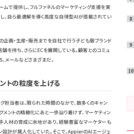
ォームで提供し、フルファネルのマーケティング支援を実
考し、自ら最適解を導く高度な自律型AIが搭載されてい
品の企画・生産・販売までを自社で行う子ども服ブランド
店舗を持ち、さらにECを展開している。顧客とのコミュ
NS、メールなどさまざまだ。
メントの粒度を上げる
ング担当者は、限られた時間のなかで、数多くのキャン
グメントの精緻化にあと一歩辿り着けず、マーケティン
若手人材の育成に余地があり、経験豊富なマーケターも
計が属人化していた。そこで、AppierのAIエージェ