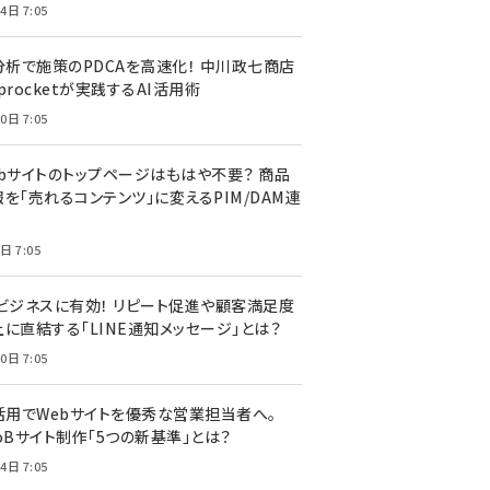
4日 7:05
I分析で施策のPDCAを高速化！ 中川政七商店
procketが実践するAI活用術
0日 7:05
ebサイトのトップページはもはや不要？ 商品
を「売れるコンテンツ」に変えるPIM/DAM連
日 7:05
Cビジネスに有効！ リピート促進や顧客満足度
上に直結する「LINE通知メッセージ」とは？
0日 7:05
I活用でWebサイトを優秀な営業担当者へ。
oBサイト制作「5つの新基準」とは？
4日 7:05