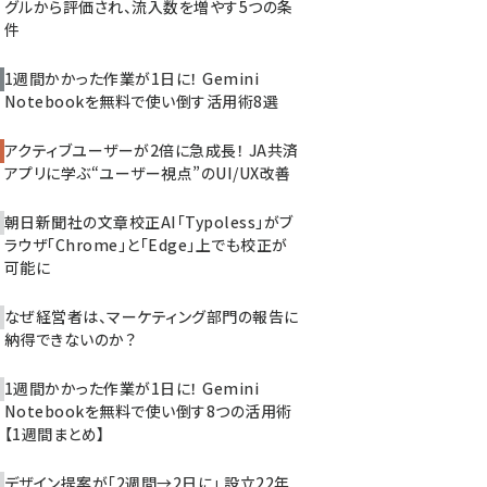
グルから評価され、流入数を増やす5つの条
件
1週間かかった作業が1日に！ Gemini
Notebookを無料で使い倒す活用術8選
アクティブユーザーが2倍に急成長！ JA共済
アプリに学ぶ“ユーザー視点”のUI/UX改善
朝日新聞社の文章校正AI「Typoless」がブ
ラウザ「Chrome」と「Edge」上でも校正が
可能に
なぜ経営者は、マーケティング部門の報告に
納得できないのか？
1週間かかった作業が1日に！ Gemini
Notebookを無料で使い倒す8つの活用術
【1週間まとめ】
デザイン提案が「2週間→2日に」 設立22年