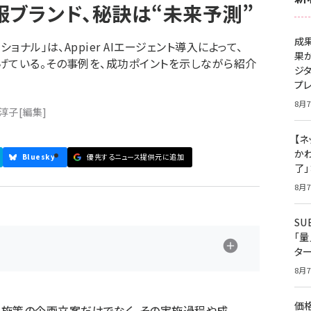
服ブランド、秘訣は“未来予測”
成
ョナル」は、Appier AIエージェント導入によって、
果
げている。その事例を、成功ポイントを示しながら紹介
ジ
プ
8月7
 淳子
[編集]
【ネ
かわ
Bluesky
優先するニュース提供元に追加
了
8月7
S
「
タ
8月7
価
。施策の企画立案だけでなく、その実施過程や成