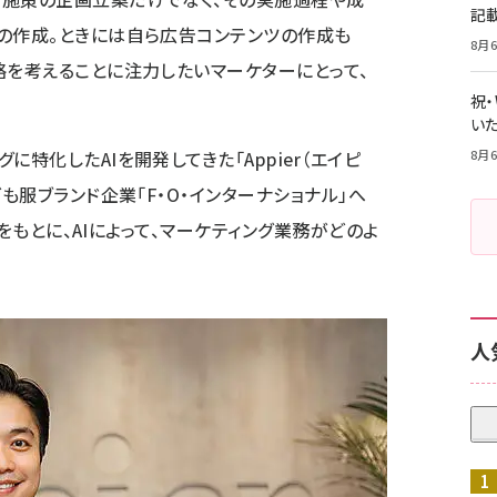
記
の作成。ときには自ら広告コンテンツの作成も
8月6
略を考えることに注力したいマーケターにとって、
祝
いた
グに特化したAIを開発してきた「
Appier
（エイピ
8月6
ども服ブランド企業「
F・O・インターナショナル
」へ
事例をもとに、AIによって、マーケティング業務がどのよ
人