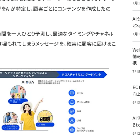
7月1
をAIが特定し、顧客ごとにコンテンツを作成したの
A
とS
時間を一人ひとり予測し、最適なタイミングやチャネル
7月1
は埋もれてしまうメッセージを、確実に顧客に届けるこ
W
情報
携
7月8
E
向
6月3
A
Bt
6月2