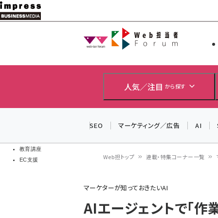
メ
イ
Web担当者
Web担当者
ン
EC担当者
コ
製品導入
ン
企業IT
ソフト開発
テ
人気／注目
から探す
IoT・AI
ン
DCクラウド
研究・調査
ツ
SEO
マーケティング／広告
AI
エネルギー
に
ドローン
移
教育講座
Web担トップ
連載・特集コーナー一覧
EC支援
動
パ
マーケターが知っておきたいAI
ン
AIエージェントで「作業
く