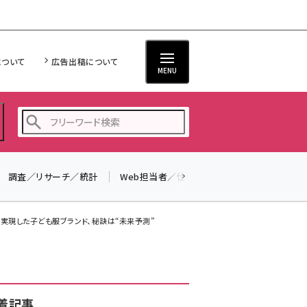
について
広告出稿について
MENU
調査／リサーチ／統計
Web担当者／仕事
法律／標準規格
seo (3528)
ai (2811)
」を実現した子ども服ブランド、秘訣は“未来予測”
youtube (2439)
note (2315)
セミナー (2308)
着記事