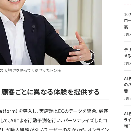
10
ロー
裏
7月2
デ
え
7月2
の大切さを語ってくださったトン氏
A
の
き、顧客ごとに異なる体験を提供する
善
7月1
 Platform）を導入し、実店舗とECのデータを統合。顧客
AI
して、AIによる行動予測を行い、パーソナライズしたコ
ライ
増
でしか購入経験がないユーザーのなかから、オンライン