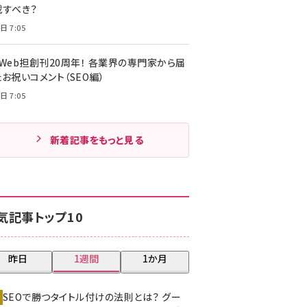
載すべき？
日 7:05
・Web担創刊20周年！ 各業界の専門家から届
お祝いコメント（SEO編）
日 7:05
新着記事をもっと見る
気記事トップ10
昨日
1週間
1か月
SEOで勝つタイトル付けの法則とは？ グー