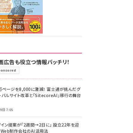
画広告も役立つ情報バッチリ！
ponsored
万ページを8,000に激減！ 富士通が挑んだグ
バルサイト改革と「SitecoreAI」移行の舞台
9日 7:05
ザイン提案が「2週間→2日に」 設立22年を迎
るWeb制作会社のAI活用法