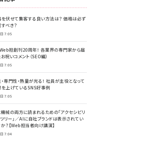
z世代 (1622)
格を伏せて集客する良い方法は？ 価格は必ず
meo (1275)
載すべき？
llmo (1163)
日 7:05
・Web担創刊20周年！ 各業界の専門家から届
お祝いコメント（SEO編）
日 7:05
性・専門性・熱量が光る！ 社員が主役となって
果を上げているSNS好事例
日 7:05
と機械の両方に読まれるための「アクセシビリ
ィツリー」／AIに自社ブランドは表示されてい
すか？【Web担当者向け講演】
日 7:04