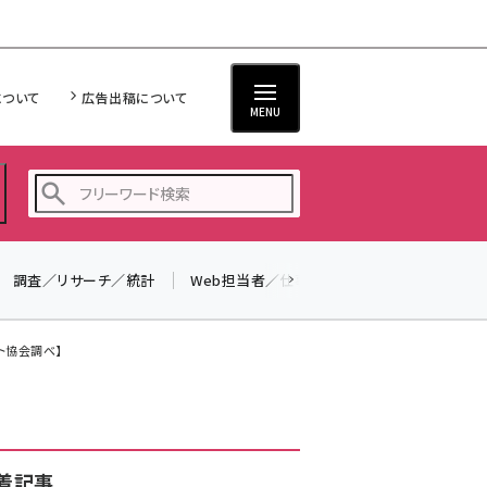
について
広告出稿について
MENU
調査／リサーチ／統計
Web担当者／仕事
法律／標準規格
seo (3526)
ai (2807)
ト協会調べ】
youtube (2434)
note (2312)
セミナー (2307)
着記事