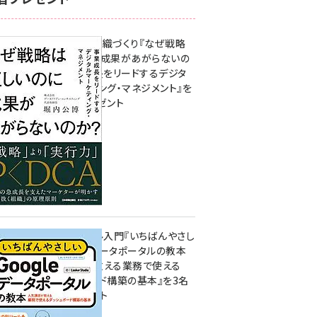
成果を生む組織づくり『なぜ戦略
は正しいのに成果があがらないの
か？ 事業成長をリードするデジタ
ルマーケティング・マネジメント』を
3名様にプレゼント
8月7日 10:00
無料BIツール入門『いちばんやさし
いGoogleデータポータルの教本
人気講師が教える業務で使える
ダッシュボード構築の基本』を3名
様にプレゼント
7月31日 10:00