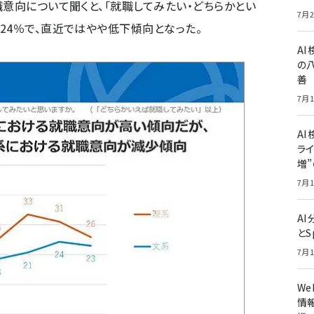
職意向について聞くと、「就職してみたい・どちらかとい
7月2
24％で、直近ではやや低下傾向となった。
A
の
善
7月1
AI
ライ
増
7月1
A
とS
7月1
W
情報