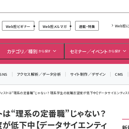
Forum
Web担
Web担ビギナー
Web担メルマガ
連載・特集
＼ 8月27日開催、申し込み受付中！ ／
生成AIをマーケティング等に活用するための考え方を学べ
カテゴリ／種別
セミナー／イベント
から探す
から探す
るセミナーイベント「生成AI × マーケティング フォーラム
2026」開催！
SNS
アクセス解析／データ分析
サイト制作／デザイン
CMS
▼申し込みはこちらから▼
ィストは“理系の定番職”じゃない？ 理系学生の就職志望度が低下中【データサイエンティス
トは“理系の定番職”じゃない？
が低下中【データサイエンティ
新