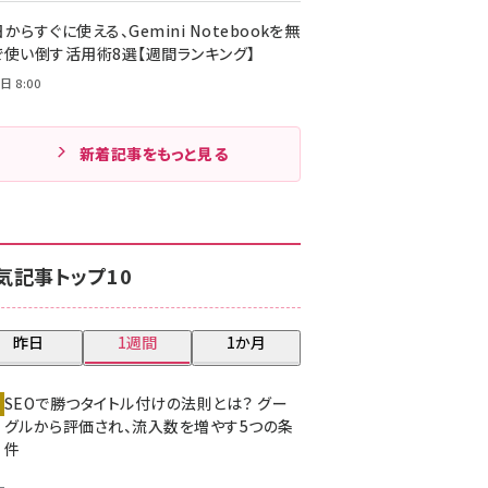
からすぐに使える、Gemini Notebookを無
で使い倒す活用術8選【週間ランキング】
日 8:00
新着記事をもっと見る
気記事トップ10
昨日
1週間
1か月
SEOで勝つタイトル付けの法則とは？ グー
グルから評価され、流入数を増やす5つの条
件