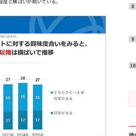
％程度と横ばいが続いている。
読