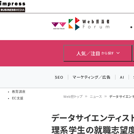
メ
イ
Web担当者
Web担当者
ン
EC担当者
コ
製品導入
ン
企業IT
ソフト開発
テ
人気／注目
から探す
IoT・AI
ン
DCクラウド
研究・調査
ツ
SEO
マーケティング／広告
AI
エネルギー
に
ドローン
移
教育講座
Web担トップ
ニュース
データサイエンテ
EC支援
動
パ
データサイエンティス
ン
理系学生の就職志望度
く