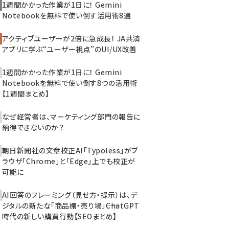
1週間かかった作業が1日に！ Gemini
Notebookを無料で使い倒す活用術8選
アクティブユーザーが2倍に急成長！ JA共済
アプリに学ぶ“ユーザー視点”のUI/UX改善
1週間かかった作業が1日に！ Gemini
Notebookを無料で使い倒す8つの活用術
【1週間まとめ】
なぜ経営者は、マーケティング部門の報告に
納得できないのか？
朝日新聞社の文章校正AI「Typoless」がブ
ラウザ「Chrome」と「Edge」上でも校正が
可能に
AI回答のフレーミング（見せ方・提示）は、デ
ジタルの新たな「商品棚・売り場」――ChatGPT
時代の新しい購買行動【SEOまとめ】