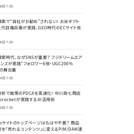
8日 7:05
I検索で“自社がお勧め”されない！ お米ギフト
八代目儀兵衛が実践、GEO時代のECサイト改
6日 7:05
検索時代、なぜSNSが重要？ フジドリームエア
ンズが実践“フォロワー6倍・UGC200％
”の舞台裏
4日 7:05
I分析で施策のPDCAを高速化！ 中川政七商店
procketが実践するAI活用術
0日 7:05
ebサイトのトップページはもはや不要？ 商品
を「売れるコンテンツ」に変えるPIM/DAM連