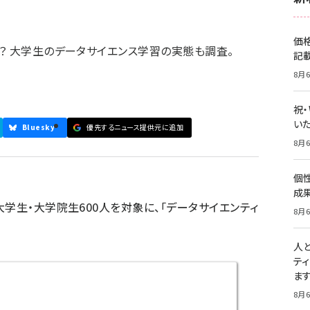
価
？ 大学生のデータサイエンス学習の実態も調査。
記
8月6
祝
いた
Bluesky
優先するニュース提供元に追加
8月6
個
成
学生・大学院生600人を対象に、「データサイエンティ
8月6
人
テ
ま
8月6