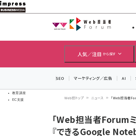
メ
イ
Web担当者
Web担当者
ン
EC担当者
コ
製品導入
ン
企業IT
ソフト開発
テ
人気／注目
から探す
IoT・AI
ン
DCクラウド
研究・調査
ツ
SEO
マーケティング／広告
AI
エネルギー
に
ドローン
移
教育講座
Web担トップ
ニュース
「Web担当者For
EC支援
動
パ
「Web担当者Forum
ン
『できるGoogle No
く