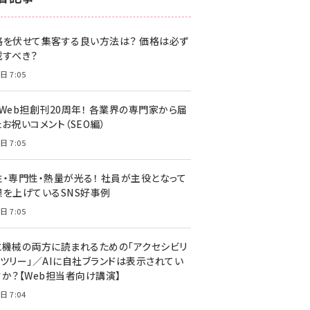
z世代 (1622)
格を伏せて集客する良い方法は？ 価格は必ず
meo (1275)
載すべき？
llmo (1161)
日 7:05
・Web担創刊20周年！ 各業界の専門家から届
お祝いコメント（SEO編）
日 7:05
性・専門性・熱量が光る！ 社員が主役となって
果を上げているSNS好事例
日 7:05
と機械の両方に読まれるための「アクセシビリ
ィツリー」／AIに自社ブランドは表示されてい
すか？【Web担当者向け講演】
日 7:04