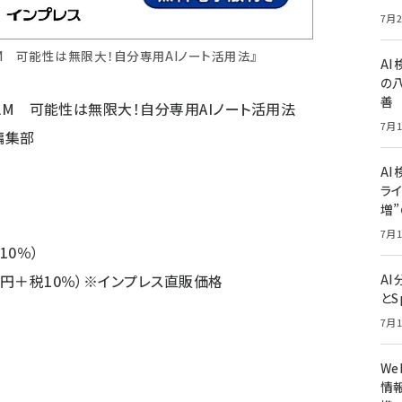
7月2
okLM 可能性は無限大！自分専用AIノート活用法』
A
の
善
ookLM 可能性は無限大！自分専用AIノート活用法
7月1
編集部
AI
ライ
増
7月1
10％）
00円＋税10％）※インプレス直販価格
A
とS
7月1
W
情報