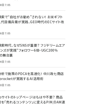
8日 7:05
I検索で“自社がお勧め”されない！ お米ギフト
八代目儀兵衛が実践、GEO時代のECサイト改
6日 7:05
検索時代、なぜSNSが重要？ フジドリームエア
ンズが実践“フォロワー6倍・UGC200％
”の舞台裏
4日 7:05
I分析で施策のPDCAを高速化！ 中川政七商店
procketが実践するAI活用術
0日 7:05
ebサイトのトップページはもはや不要？ 商品
を「売れるコンテンツ」に変えるPIM/DAM連