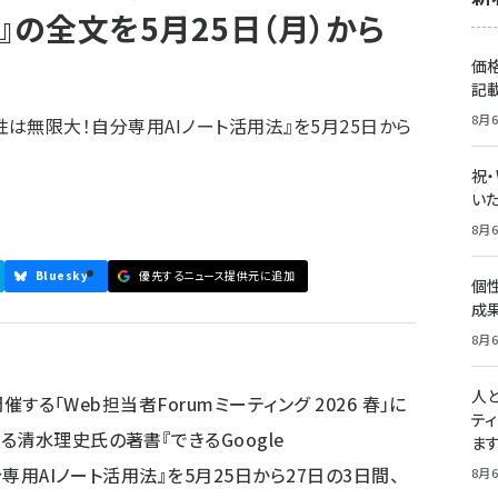
』の全文を5月25日（月）から
価
記
8月6
 可能性は無限大！自分専用AIノート活用法』を5月25日から
祝
いた
8月6
Bluesky
優先するニュース提供元に追加
個
成
8月6
人
催する「Web担当者Forumミーティング 2026 春」に
テ
清水理史氏の著書『できるGoogle
ま
分専用AIノート活用法』を5月25日から27日の3日間、
8月6