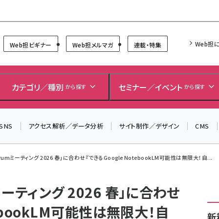
Forum
Web担
Web担ビギナー
Web担メルマガ
連載・特集
＼ 読者アンケートにご協力ください ／
7月24日で創刊20周年。ご回答者には抽選でプレゼントを
カテゴリ／種別
セミナー／イベント
から探す
から探す
差し上げます！
▼アンケートページはこちらから▼
SNS
アクセス解析／データ分析
サイト制作／デザイン
CMS
umミーティング 2026 春」に合わせ『できるGoogle NotebookLM可能性は無限大！自...
ミーティング 2026 春」に合わせ
tebookLM可能性は無限大！自
新