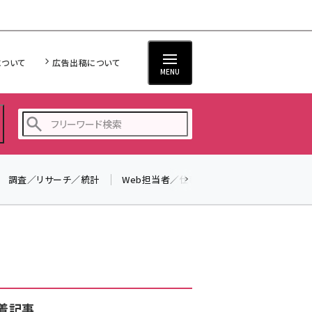
について
広告出稿について
MENU
調査／リサーチ／統計
Web担当者／仕事
法律／標準規格
seo (3523)
ai (2804)
youtube (2429)
note (2312)
セミナー (2303)
着記事