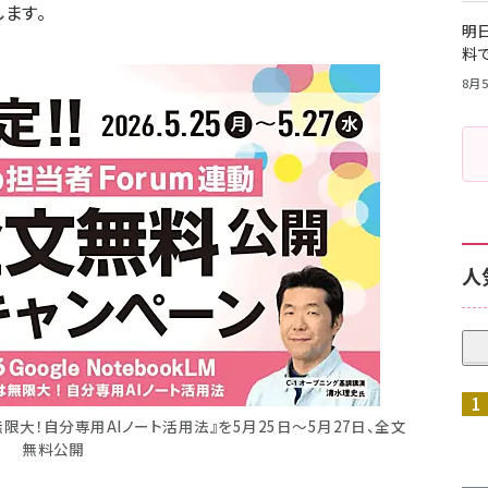
ます。
明日
料
8月5
人
性は無限大！自分専用AIノート活用法』を5月25日～5月27日、全文
無料公開