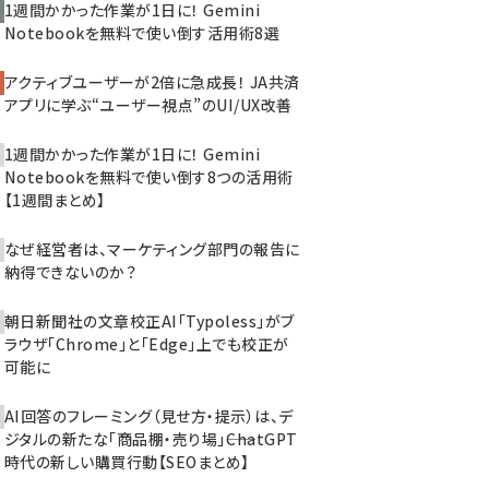
1週間かかった作業が1日に！ Gemini
Notebookを無料で使い倒す活用術8選
アクティブユーザーが2倍に急成長！ JA共済
アプリに学ぶ“ユーザー視点”のUI/UX改善
1週間かかった作業が1日に！ Gemini
Notebookを無料で使い倒す8つの活用術
【1週間まとめ】
なぜ経営者は、マーケティング部門の報告に
納得できないのか？
朝日新聞社の文章校正AI「Typoless」がブ
ラウザ「Chrome」と「Edge」上でも校正が
可能に
AI回答のフレーミング（見せ方・提示）は、デ
ジタルの新たな「商品棚・売り場」――ChatGPT
時代の新しい購買行動【SEOまとめ】