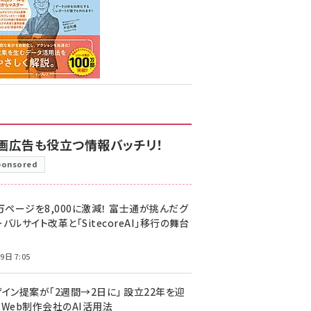
画広告も役立つ情報バッチリ！
ponsored
万ページを8,000に激減！ 富士通が挑んだグ
バルサイト改革と「SitecoreAI」移行の舞台
9日 7:05
ザイン提案が「2週間→2日に」 設立22年を迎
るWeb制作会社のAI活用法