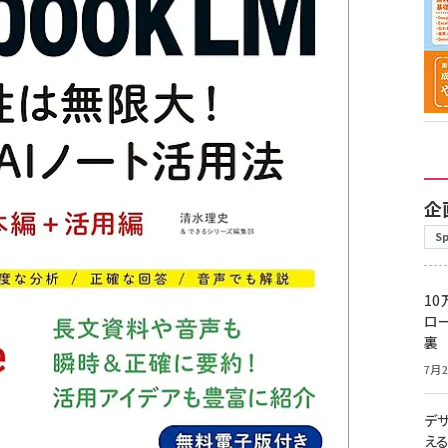
企
S
10
ロー
裏
7月2
デ
え