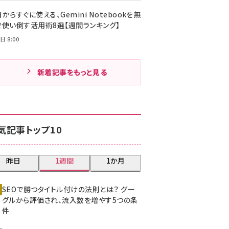
からすぐに使える、Gemini Notebookを無
で使い倒す活用術8選【週間ランキング】
日 8:00
新着記事をもっと見る
気記事トップ10
昨日
1週間
1か月
SEOで勝つタイトル付けの法則とは？ グー
グルから評価され、流入数を増やす5つの条
件