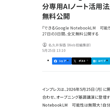
分専用AIノート活用法
ず
無料公開
『できるGoogle NotebookLM
27日の3日間、全文無料公開する
名久井梨香（Web担編集部）
5月25日 13:10
シェア
ポスト
はてブ
インプレスは、2026年5月25日（月）に開
合わせ、オープニング基調講演に登壇する
NotebookLM 可能性は無限大！自