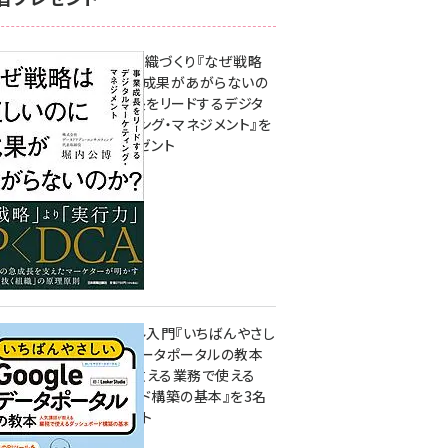
成果を生む組織づくり『なぜ戦略
は正しいのに成果があがらないの
か？ 事業成長をリードするデジタ
ルマーケティング・マネジメント』を
3名様にプレゼント
10:00
無料BIツール入門『いちばんやさし
いGoogleデータポータルの教本
人気講師が教える業務で使える
ダッシュボード構築の基本』を3名
様にプレゼント
7月31日 10:00