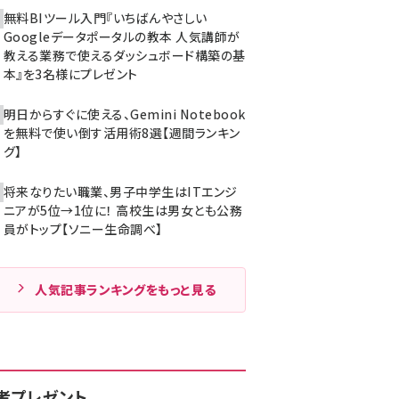
無料BIツール入門『いちばんやさしい
Googleデータポータルの教本 人気講師が
教える業務で使えるダッシュボード構築の基
本』を3名様にプレゼント
明日からすぐに使える、Gemini Notebook
を無料で使い倒す活用術8選【週間ランキン
グ】
将来なりたい職業、男子中学生はITエンジ
ニアが5位→1位に！ 高校生は男女とも公務
員がトップ【ソニー生命調べ】
人気記事ランキングをもっと見る
者プレゼント