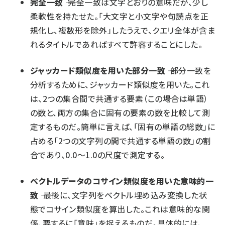
完全一致
―― 完全一致は文字とおりの意味だが、少し
柔軟性を持たせた。「大文字と小文字や句読点を正
規化し、複数形を除外」したうえで、クエリ全体が含ま
れるタイトルであればすべて許容することにした。
ジャッカード類似度を用いた部分一致
―― 部分一致を
分析するために、
ジャッカード類似度
を用いた。これ
は、2つの集合間で共通する要素（この場合は単語）
の数と、両方の集合に固有の要素の数を比較して測
定するものだ。簡単に言えば、「固有の単語の総数」に
占める「2つの文字列の間で共通する単語の数」の割
合であり、0.0～1.0の尺度で測定する。
ベクトルデータのコサイン類似度を用いた意味的一
致
―― 最後に、文字列をベクトル埋め込み変換した状
態でコサイン類似度を算出した。これは意味的な関
係、要するに「意味」を捉えるものだ。具体的には、