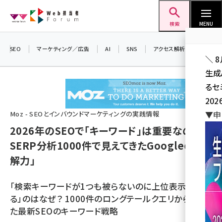
メ
Web担当者Forum
イ
検索
MENU
ン
コ
SEO
マーケティング／広告
AI
SNS
アクセス解析／データ分析
＼ 
ン
生成
テ
るセ
ン
202
ツ
seo (3536)
▼申
Moz - SEOとインバウンドマーケティングの実践情報
に
2026年のSEOで「キーワード」は重要なのか？
ai (2818)
移
SERP分析1000件で見えてきたGoogleの「理
動
youtube (2444)
解力」
note (2320)
「検索キーワードが1つも被らないのに上位表示され
セミナー (2313)
る」のはなぜ？ 1000件のロングテールクエリから見え
z世代 (1629)
た最新SEOのキーワード戦略
meo (1279)