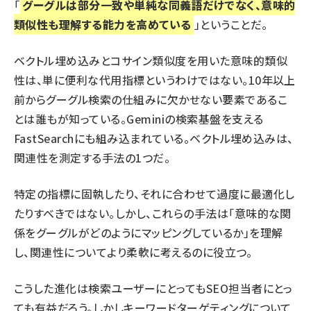
「
グーグルは部分一致や単純な同義語だけでなく、意味的
類似性も理解する能力を高めている
」ということだ。
ベクトル埋め込みとコサイン類似度を用いた意味的類似
性は、単に便利な代用指標というわけではない。10年以上
前からグーグル検索の仕組みに欠かせない要素であるこ
とは誰もが知っている。Geminiの検索基盤を支える
FastSearch
にも組み込まれている。ベクトル埋め込みは、
関連性を測定する手法の1つだ。
特定の指標に固執したり、それに合わせて過度に最適化し
たりすべきではない。しかし、これらの手法は「意味的な関
係をグーグルがどのようにマッピングしているか」を理解
し、関連性についてより柔軟に考えるのに役立つ。
こうした進化は検索ユーザーにとってもSEO担当者にとっ
ても有益だろう。しかしキーワードターゲティングについて