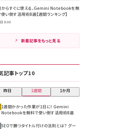
からすぐに使える、Gemini Notebookを無
で使い倒す活用術8選【週間ランキング】
日 8:00
新着記事をもっと見る
気記事トップ10
昨日
1週間
1か月
1週間かかった作業が1日に！ Gemini
Notebookを無料で使い倒す活用術8選
SEOで勝つタイトル付けの法則とは？ グー