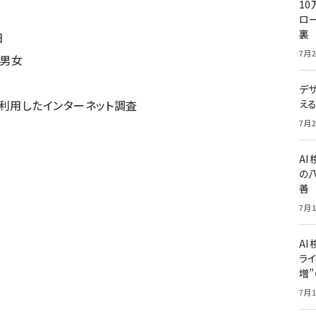
10
ロー
裏
日
7月2
員男女
デ
を利用したインターネット調査
え
7月2
A
の
善
7月1
AI
ライ
増
7月1