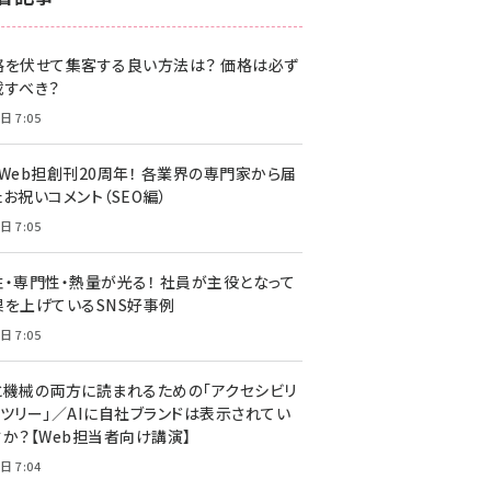
z世代 (1622)
格を伏せて集客する良い方法は？ 価格は必ず
meo (1275)
載すべき？
llmo (1161)
日 7:05
・Web担創刊20周年！ 各業界の専門家から届
お祝いコメント（SEO編）
日 7:05
性・専門性・熱量が光る！ 社員が主役となって
果を上げているSNS好事例
日 7:05
と機械の両方に読まれるための「アクセシビリ
ィツリー」／AIに自社ブランドは表示されてい
すか？【Web担当者向け講演】
日 7:04