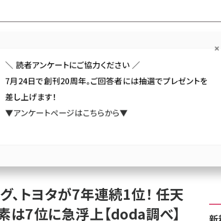
Forum
Web担
Web担ビギナー
Web担メルマガ
連載・特集
＼ 読者アンケートにご協力ください ／
7月24日で創刊20周年。ご回答者には抽選でプレゼントを
カテゴリ／種別
セミナー／イベント
から探す
から探す
差し上げます！
▼アンケートページはこちらから▼
SNS
アクセス解析／データ分析
サイト制作／デザイン
CMS
キング、トヨタが7年連続1位！ 任天堂がトップ5入り、味の素は7位に急浮上【doda調べ】
、トヨタが7年連続1位！ 任天
素は7位に急浮上【doda調べ】
新