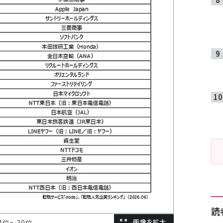
読
4位～30位