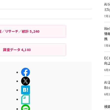
A
とS
7月1
W
査／リサーチ／統計
5,240
情報
携
7月8
調査データ
4,103
E
向
6月3
シェアする
ポストする
A
Bt
>ブクマする
6月2
noteで書く
検索
LINEで送る