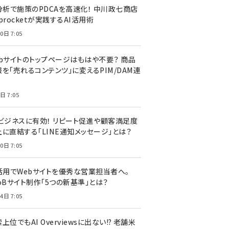
I分析で施策のPDCAを高速化！ 中川政七商店
procketが実践するAI活用術
0日 7:05
ebサイトのトップページはもはや不要？ 商品
を「売れるコンテンツ」に変えるPIM/DAM連
日 7:05
Cビジネスに有効！ リピート促進や顧客満足度
上に直結する「LINE通知メッセージ」とは？
0日 7:05
I活用でWebサイトを優秀な営業担当者へ。
oBサイト制作「5つの新基準」とは？
4日 7:05
上位でもAI Overviewsに出ない!? 老舗米