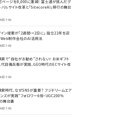
万ページを8,000に激減！ 富士通が挑んだグ
バルサイト改革と「SitecoreAI」移行の舞台
9日 7:05
ザイン提案が「2週間→2日に」 設立22年を迎
るWeb制作会社のAI活用法
8日 7:05
I検索で“自社がお勧め”されない！ お米ギフト
八代目儀兵衛が実践、GEO時代のECサイト改
6日 7:05
検索時代、なぜSNSが重要？ フジドリームエア
ンズが実践“フォロワー6倍・UGC200％
”の舞台裏
4日 7:05