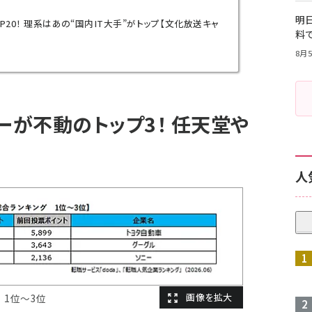
明日
P20！ 理系はあの“国内IT大手”がトップ【文化放送キャ
料
8月5
ーが不動のトップ3！ 任天堂や
人
 1位～3位