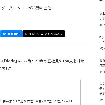
タ・グーグル・ソニーが不動の上位。
価
記
8月6
Bluesky
優先するニュース提供元に追加
祝
いた
8月6
doda」は、22歳〜59歳の正社員5,154人を対象
個
成
発表した。
8月6
人
テ
ま
8月6
、伊藤忠が2年連続首位！ 東宝が17位→2位、Skyが5