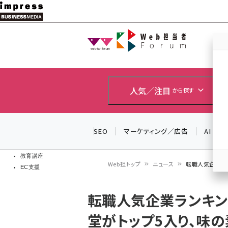
メ
イ
Web担当者
Web担当者
ン
EC担当者
コ
製品導入
ン
企業IT
ソフト開発
テ
人気／注目
から探す
IoT・AI
ン
DCクラウド
研究・調査
ツ
SEO
マーケティング／広告
AI
エネルギー
に
ドローン
移
教育講座
Web担トップ
ニュース
転職人気企業ラン
EC支援
動
パ
転職人気企業ランキング
ン
堂がトップ5入り、味の
く