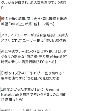
グルから評価され、流入数を増やす5つの条
件
派遣で働く期間、同じ会社・同じ職場を継続
希望「3年以上」が第1位【エン調べ】
アクティブユーザーが2倍に急成長！ JA共済
アプリに学ぶ“ユーザー視点”のUI/UX改善
AI回答のフレーミング（見せ方・提示）は、デ
ジタルの新たな「商品棚・売り場」――ChatGPT
時代の新しい購買行動【SEOまとめ】
【3秒クイズ】5433円は3人で割り切れる？
電卓を使わずに「ひと目」で見抜く方法
1週間かかった作業が1日に！ Gemini
Notebookを無料で使い倒す8つの活用術
【1週間まとめ】
無料BIツール入門『いちばんやさしい