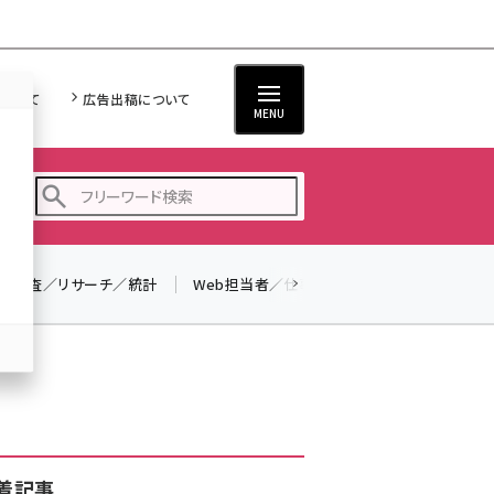
について
広告出稿について
MENU
調査／リサーチ／統計
Web担当者／仕事
法律／標準規格
seo (3523)
ai (2804)
youtube (2429)
note (2312)
セミナー (2303)
着記事