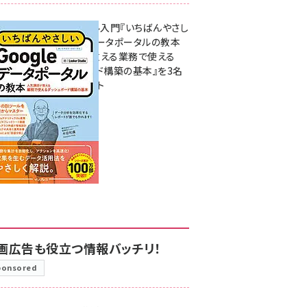
無料BIツール入門『いちばんやさし
いGoogleデータポータルの教本
人気講師が教える業務で使える
ダッシュボード構築の基本』を3名
様にプレゼント
7月31日 10:00
画広告も役立つ情報バッチリ！
ponsored