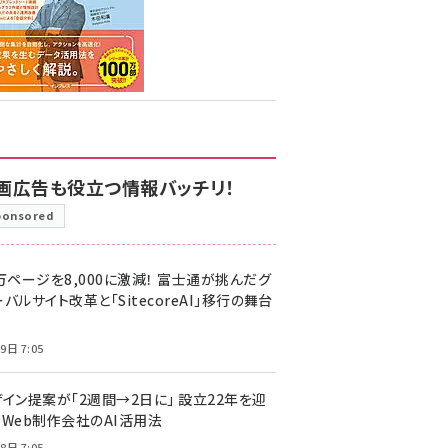
画広告も役立つ情報バッチリ！
ponsored
万ページを8,000に激減！ 富士通が挑んだグ
バルサイト改革と「SitecoreAI」移行の舞台
9日 7:05
ザイン提案が「2週間→2日に」 設立22年を迎
るWeb制作会社のAI活用法
8日 7:05