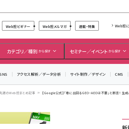
Forum
Web担
Web担ビギナー
Web担メルマガ
連載・特集
＼ 8月27日開催、申し込み受付中！ ／
生成AIをマーケティング等に活用するための考え方を学べ
カテゴリ／種別
セミナー／イベント
から探す
から探す
るセミナーイベント「生成AI × マーケティング フォーラム
2026」開催！
SNS
アクセス解析／データ分析
サイト制作／デザイン
CMS
▼申し込みはこちらから▼
先週のWeb担まとめ記事
【Google公式】「巷に出回るGEO・AEOは不要」と断言！ 生
新