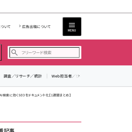
について
広告出稿について
MENU
調査／リサーチ／統計
Web担当者／仕事
法律／標準規格
seo (3526)
ai (2807)
成AI検索に効くSEOをドキュメント化【1週間まとめ】
youtube (2434)
note (2312)
セミナー (2307)
着記事