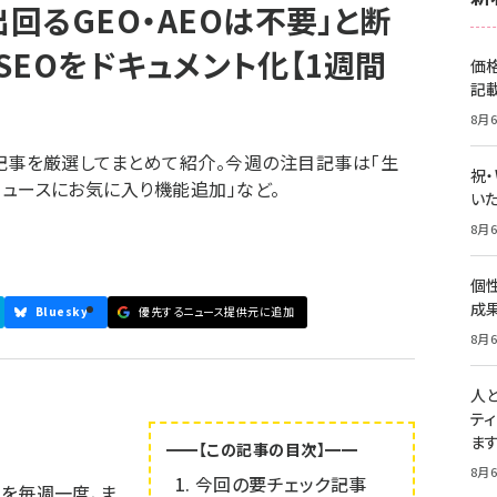
に出回るGEO・AEOは不要」と断
くSEOをドキュメント化【1週間
価
記
8月6
された記事を厳選してまとめて紹介。今週の注目記事は「生
祝
プニュースにお気に入り機能追加」など。
いた
8月6
個
成
Bluesky
優先するニュース提供元に追加
8月6
人
テ
ま
━━【この記事の目次】━━
8月6
今回の要チェック記事
情報を毎週一度、ま