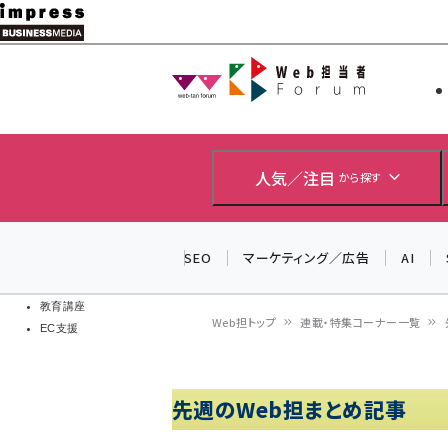
メ
イ
Web担当者
Web担当者
ン
EC担当者
コ
製品導入
ン
企業IT
ソフト開発
テ
人気／注目
から探す
IoT・AI
ン
DCクラウド
研究・調査
ツ
SEO
マーケティング／広告
AI
エネルギー
に
ドローン
移
教育講座
Web担トップ
連載・特集コーナー一覧
EC支援
動
パ
ン
先週のWeb担まとめ記事
く