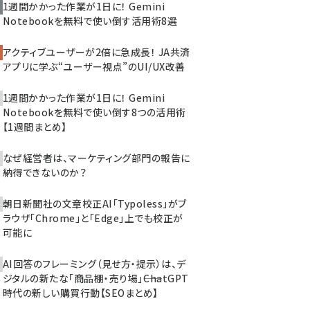
1週間かかった作業が1日に！ Gemini
Notebookを無料で使い倒す活用術8選
アクティブユーザーが2倍に急成長！ JA共済
アプリに学ぶ“ユーザー視点”のUI/UX改善
1週間かかった作業が1日に！ Gemini
Notebookを無料で使い倒す8つの活用術
【1週間まとめ】
なぜ経営者は、マーケティング部門の報告に
納得できないのか？
朝日新聞社の文章校正AI「Typoless」がブ
ラウザ「Chrome」と「Edge」上でも校正が
可能に
AI回答のフレーミング（見せ方・提示）は、デ
ジタルの新たな「商品棚・売り場」――ChatGPT
時代の新しい購買行動【SEOまとめ】