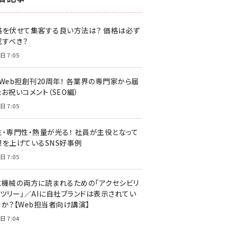
z世代 (1622)
格を伏せて集客する良い方法は？ 価格は必ず
meo (1275)
載すべき？
llmo (1163)
日 7:05
・Web担創刊20周年！ 各業界の専門家から届
お祝いコメント（SEO編）
日 7:05
性・専門性・熱量が光る！ 社員が主役となって
果を上げているSNS好事例
日 7:05
と機械の両方に読まれるための「アクセシビリ
ィツリー」／AIに自社ブランドは表示されてい
すか？【Web担当者向け講演】
日 7:04