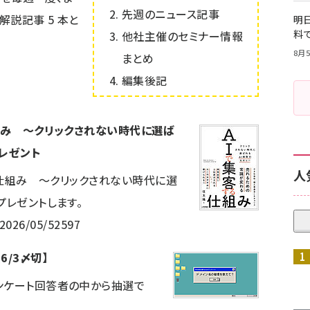
先週のニュース記事
は解説記事
5
本と
明日
料
他社主催のセミナー情報
8月5
まとめ
編集後記
仕組み ～クリックされない時代に選ば
レゼント
人
する仕組み ～クリックされない時代に選
プレゼントします。
/2026/05/52597
6/3〆切】
ンケート回答者の中から抽選で