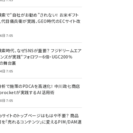
I検索で“自社がお勧め”されない！ お米ギフト
八代目儀兵衛が実践、GEO時代のECサイト改
6日 7:05
検索時代、なぜSNSが重要？ フジドリームエア
ンズが実践“フォロワー6倍・UGC200％
”の舞台裏
4日 7:05
I分析で施策のPDCAを高速化！ 中川政七商店
procketが実践するAI活用術
0日 7:05
ebサイトのトップページはもはや不要？ 商品
を「売れるコンテンツ」に変えるPIM/DAM連