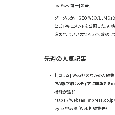
by
鈴木 謙一[執筆]
グーグルが、「GEO/AEO/LL
公式ドキュメントを公開した。AI
進めればいいのだろうか、確認し
先週の人気記事
［
[コラム] Web担のなかの人――編
PV減に悩むメディアに朗報？ Go
機能が追加
https://webtan.impress.co.jp
by
四谷志穂（Web担編集長）