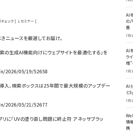
A
の
要チェック
|
↓
セミナー
|
善
7月1
べきニュースを厳選してお届け。
AI
le検索の生成AI機能向けにウェブサイトを最適化する」を
ライ
増
p/n/2026/05/19/52658
7月1
能を導入、検索ボックスは25年間で最大規模のアップデー
A
とS
7月1
p/n/2026/05/21/52677
W
プリに「UVの塗り直し問題に終止符 アネッサブラッ
情報
携