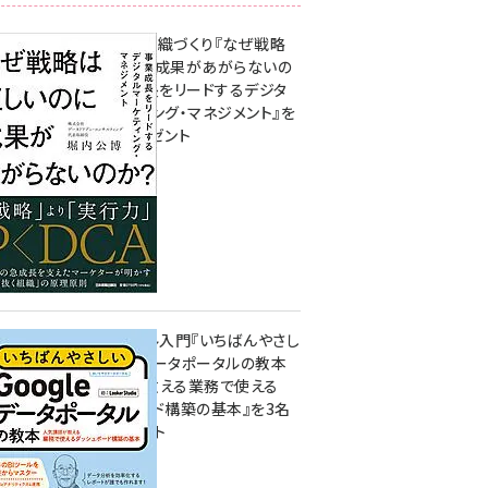
成果を生む組織づくり『なぜ戦略
は正しいのに成果があがらないの
か？ 事業成長をリードするデジタ
ルマーケティング・マネジメント』を
3名様にプレゼント
8月7日 10:00
無料BIツール入門『いちばんやさし
いGoogleデータポータルの教本
人気講師が教える業務で使える
ダッシュボード構築の基本』を3名
様にプレゼント
7月31日 10:00