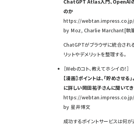
ChatGPT Atlas入門、Ope
のか
https://webtan.impress.co.jp
by
Moz, Charlie Marchant[執
ChatGPTがブラウザに統合される
リットやデメリットを整理する。
［
Webのコト、教えてホシイの！
］
【漫画】ポイントは、「貯めさせる」
に詳しい岡田祐子さんに聞いてき
https://webtan.impress.co.jp
by
星井博文
成功するポイントサービスは何が