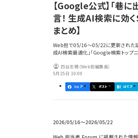
【Google公式】「巷
ず
言！ 生成AI検索に効
まとめ】
Web担で05/16～05/22に更新
成AI検索最適化」「Google検索トッ
四谷志穂（Web担編集長）
5月25日 10:00
シェア
ポスト
はてブ
2026/05/16～2026/05/22
Web 担当者 Forum に掲載された