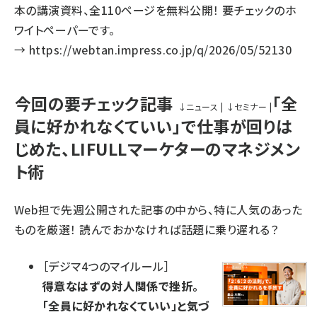
本の講演資料、全110ページを無料公開！ 要チェックのホ
ワイトペーパーです。
→
https://webtan.impress.co.jp/q/2026/05/52130
今回の要チェック記事
「全
↓
ニュース
|
↓
セミナー
|
員に好かれなくていい」で仕事が回りは
じめた、LIFULLマーケターのマネジメン
ト術
Web担で先週公開された記事の中から、特に人気のあった
ものを厳選！ 読んでおかなければ話題に乗り遅れる？
［
デジマ4つのマイルール
］
得意なはずの対人関係で挫折。
「全員に好かれなくていい」と気づ