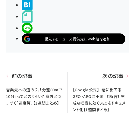
>ブクマする
noteで書く
LINEで送る
優先するニュース提供元にWeb担を追加
前の記事
次の記事
営業先への道のり、「分速80mで
【Google公式】「巷に出回る
10分」ってどのくらい？ 意外とつ
GEO・AEOは不要」と断言！ 生
まずく「速度算」【1週間まとめ】
成AI検索に効くSEOをドキュメ
ント化【1週間まとめ】