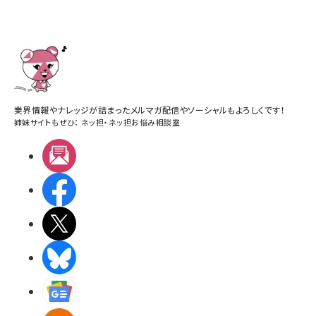
業界情報やナレッジが詰まったメルマガ配信やソーシャルもよろしくです！
姉妹サイトもぜひ：
ネッ担
・
ネッ担お悩み相談室
メルマガ
Facebook
X(エックス)
BlueSky
Googleニュース