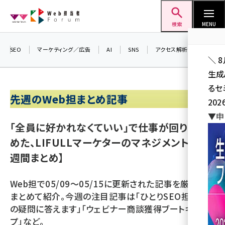
メ
Web担当者Forum
イ
検索
MENU
ン
コ
SEO
マーケティング／広告
AI
SNS
アクセス解析／データ分析
＼ 
ン
生成
テ
るセ
ン
先週のWeb担まとめ記事
202
ツ
seo (3528)
▼申
に
「全員に好かれなくていい」で仕事が回りはじ
ai (2811)
移
めた、LIFULLマーケターのマネジメント術【1
動
youtube (2439)
週間まとめ】
note (2315)
Web担で05/09～05/15に更新された記事を厳選して
セミナー (2308)
まとめて紹介。今週の注目記事は「ひとりSEO担当者
z世代 (1623)
の疑問に答えます」「ウェビナー商談獲得ブートキャン
プ」など。
meo (1277)