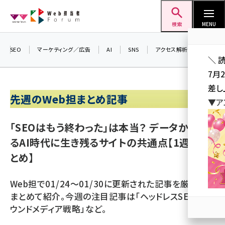
メ
Web担当者Forum
イ
検索
MENU
ン
コ
SEO
マーケティング／広告
AI
SNS
アクセス解析／データ分析
＼ 
ン
7月
テ
差し
ン
先週のWeb担まとめ記事
▼ア
ツ
seo (3523)
に
「SEOはもう終わった」は本当？ データからみ
ai (2804)
移
るAI時代に生き残るサイトの共通点【1週間ま
動
youtube (2429)
とめ】
note (2312)
Web担で01/24～01/30に更新された記事を厳選して
セミナー (2303)
まとめて紹介。今週の注目記事は「ヘッドレスSEO」「オ
z世代 (1622)
ウンドメディア戦略」など。
meo (1275)