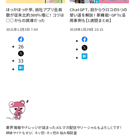
ほっかほっか亭、自社アプリ会員
ChatGPT、目からウロコの5つの
数が従来比約300％増に！ コツは
使い道を解説！ 新機能・GPTs活
○○からの誘導だった
用事例も【1週間まとめ】
2021年12月3日 7:00
2024年1月29日 10:15
26
33
業界情報やナレッジが詰まったメルマガ配信やソーシャルもよろしくです！
姉妹サイトもぜひ：
ネッ担
・
ネッ担お悩み相談室