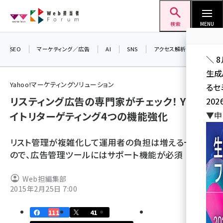
メ
Web担当者Forum
イ
検索
MENU
ン
コ
SEO
マーケティング／広告
AI
SNS
アクセス解析／データ分析
＼ 
ン
生成
テ
Yahoo!マーケティングソリューション
るセ
ン
リスティング広告の専門家がチェック！ YDNサ
202
ツ
seo (3524)
イトリターゲティング4つの機能強化
▼申
に
ai (2804)
移
リスト管理が複雑化して運用者の負担は増える一方な
動
youtube (2431)
ので、広告管理ツールにはサポート機能が必須
note (2312)
Web担編集部
セミナー (2306)
2015年2月25日 7:00
z世代 (1622)
111
41
meo (1275)