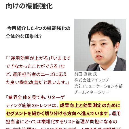
向けの機能強化
―― 今回紹介した4つの機能強化の
全体的な印象は？
「運用効率が上がる」「いままで
できなかったことができる」な
ど、運用担当者のニーズに応え
前田 直哉 氏
株式会社アイレップ
た良い機能改善だと思います。
第2コミュニケーション本部
チームマネージャー
業界全体を見ても、リターゲ
ティング施策のトレンドは、
成果向上と効果測定のために
セグメントを細かく切り分ける方向へ進んでいます
。運用
担当者にとっては複雑化するリスト管理が負担になるの