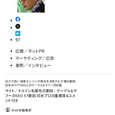
97
広報／ネットPR
マーケティング／広告
事例／インタビュー
SEOで効く! 検索エンジンが順位を決定する57個の要因
日米SEOプロ60人のグーグル&ヤフー対応版
サイト／ドメイン名属性の要因 - グーグル&ヤ
フーのSEO 57要因 日米プロの重要度&コメ
ント付き
Web担編集部