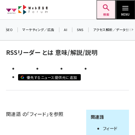
メ
Web担当者Forum
イ
検索
MENU
ン
コ
SEO
マーケティング／広告
AI
SNS
アクセス解析／データ分析
ン
テ
RSSリーダー とは 意味/解説/説明
ン
ツ
seo (3524)
に
優先するニュース提供元に追加
ai (2804)
移
動
youtube (2431)
note (2312)
セミナー (2306)
関連語 の「フィード」を参照
関連語
z世代 (1622)
フィード
meo (1275)