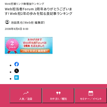
Web担被リンク数増加ランキング
Web担当者Forum 2周年ありがとうございま
す! Web担2年の歩みを知る良記事ランキング
池田真也（Web担 編集部）
2008年8月4日 8:00
その他
ランキング／まとめ
人気／注目
カテゴリ／種別
セミナー／イベント