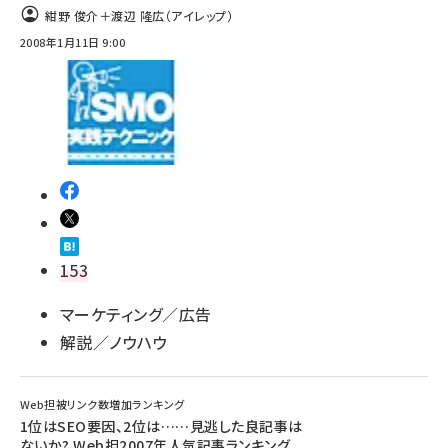
紺野 俊介＋渡辺 隆広（アイレップ）
2008年1月11日 9:00
153
マーケティング／広告
解説／ノウハウ
Web担被リンク数増加ランキング
1位はSEO要因、2位は……見逃した良記事は
ないか? Web担2007年人気記事ランキング