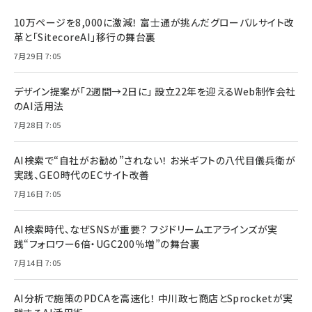
10万ページを8,000に激減！ 富士通が挑んだグローバルサイト改
革と「SitecoreAI」移行の舞台裏
7月29日 7:05
デザイン提案が「2週間→2日に」 設立22年を迎えるWeb制作会社
のAI活用法
7月28日 7:05
AI検索で“自社がお勧め”されない！ お米ギフトの八代目儀兵衛が
実践、GEO時代のECサイト改善
7月16日 7:05
AI検索時代、なぜSNSが重要？ フジドリームエアラインズが実
践“フォロワー6倍・UGC200％増”の舞台裏
7月14日 7:05
AI分析で施策のPDCAを高速化！ 中川政七商店とSprocketが実