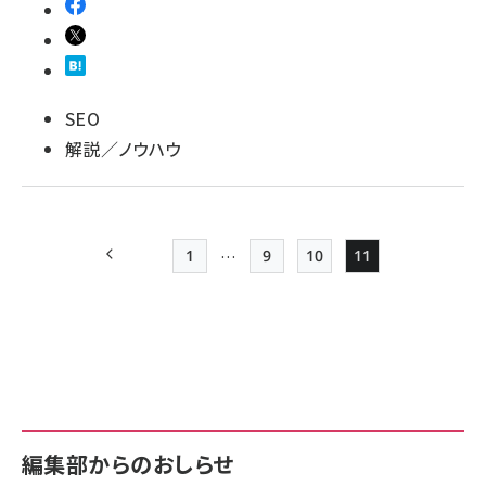
SEO
解説／ノウハウ
…
1
9
10
11
前ページ
先頭ページ
Page
Page
Page
ペー
ジ
送
り
編集部からのおしらせ