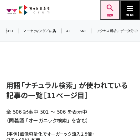
メ
Web担当者Forum
イ
検索
MENU
ン
コ
SEO
マーケティング／広告
AI
SNS
アクセス解析／データ分析
ン
テ
ン
ツ
seo (3519)
に
ai (2801)
移
用語「ナチュラル検索」 が使われている
動
記事の一覧［11ページ目］
youtube (2425)
note (2310)
全 506 記事中 501 ～ 506 を表示中
セミナー (2301)
（同義語 「
オーガニック検索
」 を含む）
z世代 (1620)
【事例】画像軽量化でオーガニック流入2.5倍・
CVRとCPAも改善
meo (1274)