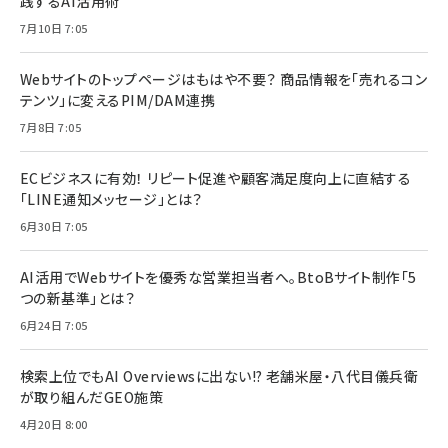
践するAI活用術
7月10日 7:05
Webサイトのトップページはもはや不要？ 商品情報を「売れるコン
テンツ」に変えるPIM/DAM連携
7月8日 7:05
ECビジネスに有効！ リピート促進や顧客満足度向上に直結する
「LINE通知メッセージ」とは？
6月30日 7:05
AI活用でWebサイトを優秀な営業担当者へ。BtoBサイト制作「5
つの新基準」とは？
6月24日 7:05
検索上位でもAI Overviewsに出ない!? 老舗米屋・八代目儀兵衛
が取り組んだGEO施策
4月20日 8:00