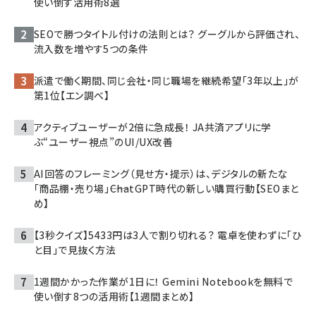
使い倒す活用術8選
SEOで勝つタイトル付けの法則とは？ グーグルから評価され、
流入数を増やす5つの条件
派遣で働く期間、同じ会社・同じ職場を継続希望「3年以上」が
第1位【エン調べ】
アクティブユーザーが2倍に急成長！ JA共済アプリに学
ぶ“ユーザー視点”のUI/UX改善
AI回答のフレーミング（見せ方・提示）は、デジタルの新たな
「商品棚・売り場」――ChatGPT時代の新しい購買行動【SEOまと
め】
【3秒クイズ】5433円は3人で割り切れる？ 電卓を使わずに「ひ
と目」で見抜く方法
1週間かかった作業が1日に！ Gemini Notebookを無料で
使い倒す8つの活用術【1週間まとめ】