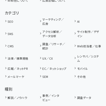
Web担について
広告出稿について
カテゴリ
マーケティング／
SEO
AI
広告
アクセス解析／
サイト制作／デザ
SNS
データ分析
イン
調査／リサーチ／
CMS
Web担当者／仕事
統計
レンサバ／システ
法律／標準規格
UX／CX
ム
広報／ネットPR
EC／ネットショップ
モバイル
メールマーケ
SEM
その他
種別
事例／インタ
解説／ノウハウ
調査データ
ビュー