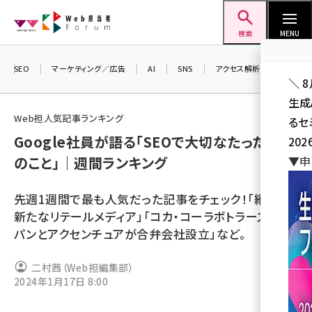
メ
Web担当者Forum
イ
検索
MENU
ン
コ
SEO
マーケティング／広告
AI
SNS
アクセス解析／データ分析
＼ 
ン
生成
テ
Web担人気記事ランキング
るセ
ン
Google社員が語る「SEOで大切なたった1つ
202
ツ
seo (3538)
のこと」｜週間ランキング
▼申
に
ai (2820)
移
先週1週間で最も人気だった記事をチェック！「縦型の
動
youtube (2444)
新たなリテールメディア」「コカ・コーラボトラーズジャ
パンとアクセンチュアが合弁会社設立」など。
note (2322)
セミナー (2315)
二村茜（Web担編集部）
2024年1月17日 8:00
z世代 (1629)
meo (1281)