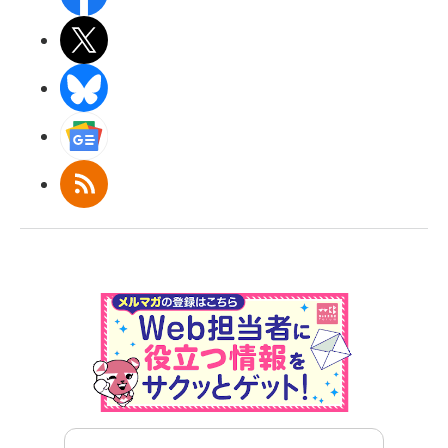
X(エックス)
BlueSky
Googleニュース
RSS