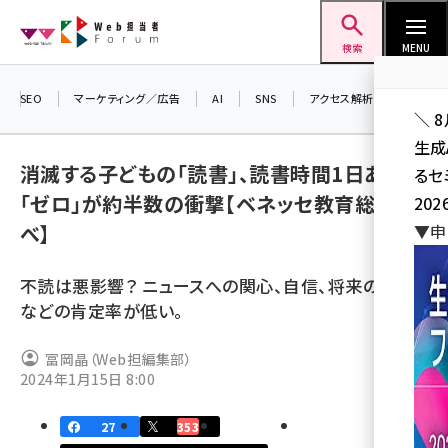
メ
Web担当者Forum
イ
検索
MENU
ン
コ
SEO
マーケティング／広告
AI
SNS
アクセス解析／データ分析
＼ 
ン
生成
テ
消滅する子どもの「読書」、読書時間1日あたり
るセ
ン
「ゼロ」が約半数の衝撃【ベネッセ教育総研調
202
ツ
seo (3536)
べ】
▼申
に
ai (2818)
移
不読は悪影響？ ニュースへの関心、自信、将来の目標
動
youtube (2444)
などの肯定率が低い。
note (2320)
冨岡晶（Web担編集部）
セミナー (2313)
2024年1月15日 8:00
z世代 (1629)
27
353
meo (1279)