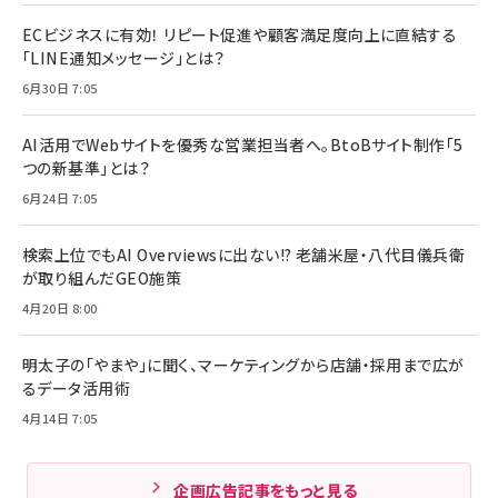
ECビジネスに有効！ リピート促進や顧客満足度向上に直結する
「LINE通知メッセージ」とは？
6月30日 7:05
AI活用でWebサイトを優秀な営業担当者へ。BtoBサイト制作「5
つの新基準」とは？
6月24日 7:05
検索上位でもAI Overviewsに出ない!? 老舗米屋・八代目儀兵衛
が取り組んだGEO施策
4月20日 8:00
明太子の「やまや」に聞く、マーケティングから店舗・採用まで広が
るデータ活用術
4月14日 7:05
企画広告記事をもっと見る