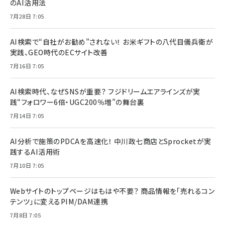
のAI活用法
7月28日 7:05
AI検索で“自社がお勧め”されない！ お米ギフトの八代目儀兵衛が
実践、GEO時代のECサイト改善
7月16日 7:05
AI検索時代、なぜSNSが重要？ フジドリームエアラインズが実
践“フォロワー6倍・UGC200％増”の舞台裏
7月14日 7:05
AI分析で施策のPDCAを高速化！ 中川政七商店とSprocketが実
践するAI活用術
7月10日 7:05
Webサイトのトップページはもはや不要？ 商品情報を「売れるコン
テンツ」に変えるPIM/DAM連携
7月8日 7:05