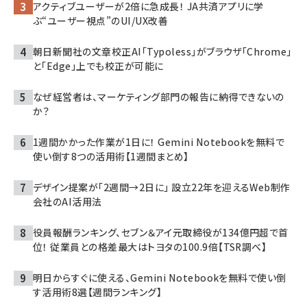
アクティブユーザーが2倍に急成長！ JA共済アプリに学
ぶ“ユーザー視点”のUI/UX改善
朝日新聞社の文章校正AI「Typoless」がブラウザ「Chrome」
と「Edge」上でも校正が可能に
なぜ経営者は、マーケティング部門の報告に納得できないの
か？
1週間かかった作業が1日に！ Gemini Notebookを無料で
使い倒す8つの活用術【1週間まとめ】
デザイン提案が「2週間→2日に」 設立22年を迎えるWeb制作
会社のAI活用法
役員報酬ランキング、セブン＆アイ元取締役が134億円超で首
位！ 従業員との格差最大はトヨタの100.9倍【TSR調べ】
明日からすぐに使える、Gemini Notebookを無料で使い倒
す活用術8選【週間ランキング】