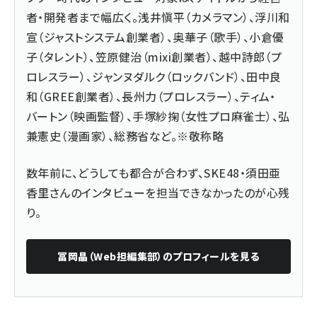
者・開発者まで幅広く。浅井愼平（カメラマン）、浮川和
宣（ジャストシステム創業者）、奥華子（歌手）、小倉優
子（タレント）、笠原健治（mixi創業者）、越中詩郎（プ
ロレスラー）、ジャンヌダルク（ロックバンド）、田中良
和（GREE創業者）、長州力（プロレスラー）、ティム・
バートン（映画監督）、手塚紗掬（女性プロ麻雀士）、弘
兼憲史（漫画家）、総務省など。※敬称略
数年前に、どうしても都合が合わず、SKE48・須田亜
香里さんのインタビューを担当できなかったのが心残
り。
冨岡晶（Web担編集部）
のプロフィールを見る