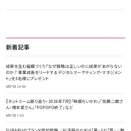
新着記事
成果を生む組織づくり『なぜ戦略は正しいのに成果があがらない
のか？ 事業成長をリードするデジタルマーケティング・マネジメン
ト』を3名様にプレゼント
8月7日 10:00
【ネットミーム振り返り・2026年7月】「映画ちいかわ」「佐藤二朗さ
ん・橋本愛さん」「POPOPO終了」など
8月7日 7:05
SUBARUのブランド想起戦略／AI活用のカギは「量」より「質」／動