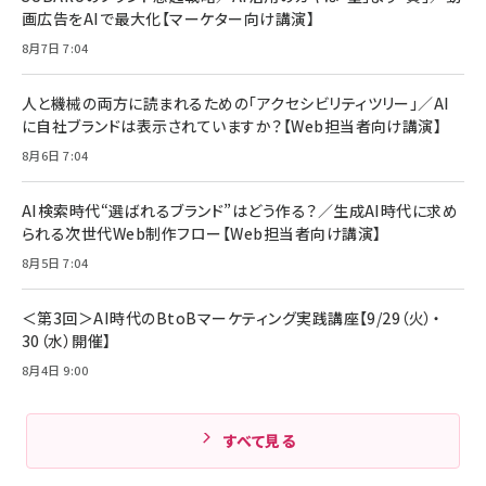
￥6,980
画広告をAIで最大化【マーケター向け講演】
ママ投資家が育休中に１億貯めた株式投資
アサヒ飲料 モンスター エナジー 355ml×24本
￥1,870
8月7日 7:04
Anker Soundcore P31i (Bluetooth 6.1) 【完
￥4,192
全ワイヤレスイヤホン/アクティブノイズキャンセリ
ング/マルチポイント接続 / 最大50時間再生 / PSE
人と機械の両方に読まれるための「アクセシビリティツリー」／AI
組織の成果を最大化する ルールのデザイン
技術基準適合】ブラック
￥5,990
サッポロ 生ビール 黒ラベル 350ml 缶 24本 ビー
に自社ブランドは表示されていますか？【Web担当者向け講演】
￥1,980
ル ケース買い【6/30応募〆切! 黒ラベルビヤセラー
8月6日 7:04
キャンペーン】
Anker PowerLine III Flow USB-C & USB-C
ケーブル Anker絡まないケーブル 240W 結束バン
￥4,857
ド付き USB PD対応 シリコン素材採用 iPhone
AI検索時代“選ばれるブランド”はどう作る？／生成AI時代に求め
Amazonランキングをもっと見る
17 / 16 / 15 / Galaxy iPad Pro MacBook
￥1,890
られる次世代Web制作フロー【Web担当者向け講演】
Pro/Air 各種対応 (1.8m ミッドナイトブラック)
Amazonランキングをもっと見る
8月5日 7:04
Amazonランキングをもっと見る
＜第3回＞AI時代のBtoBマーケティング実践講座【9/29（火）・
30（水）開催】
8月4日 9:00
すべて見る