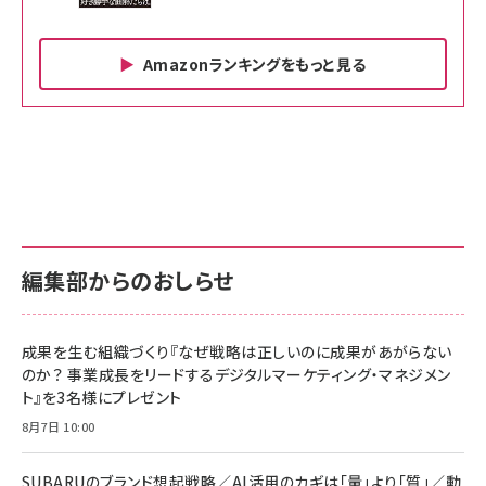
Amazonランキングをもっと見る
Amazon ビジネス・経済関連書籍 の売れ筋ランキン
Amazon 家電＆カメラ の売れ筋ランキング
Amazon パソコン・周辺機器 の売れ筋ランキング
グ
更新日時：2026/06/26 19:00
更新日時：2026/06/26 19:00
更新日時：2026/06/26 19:00
anan(アンアン)2026/07/01号 No.2501[魅せる
KIOXIA(キオクシア) 旧東芝メモリ microSD
KIOXIA(キオクシア) 旧東芝メモリ microSD
カラダ2026／宮舘涼太]
128GB UHS-I Class10 (最大読出速度
128GB UHS-I Class10 (最大読出速度
100MB/s) Nintendo Switch動作確認済 国内
100MB/s) Nintendo Switch動作確認済 国内
￥880
サポート正規品 メーカー保証5年 KLMEA128G
サポート正規品 メーカー保証5年 KLMEA128G
￥2,680
￥2,680
編集部からのおしらせ
anan(アンアン)2026/06/24号 No.2500増刊
スペシャルエディション[王道エンタメの矜持／
NIMASO ガラスフィルム iPhone 17 用 保護フィ
Amazon eギフトカード - Amazonロゴ - クラ
BTS]
ルム 強化ガラス 耐衝撃 高透過率 指紋防止 貼りや
シック
すい ガイド枠付き いPhone17 (6.3インチ) 対応
成果を生む組織づくり『なぜ戦略は正しいのに成果があがらない
￥1,100
￥5,000
2枚セット DSP25F1698
のか？ 事業成長をリードするデジタルマーケティング・マネジメン
￥1,599
ト』を3名様にプレゼント
anan(アンアン)2026/07/08号 No.2502[2026
Anker PowerLine III Flow USB-C & USB-C
年後半、あなたの恋と運命／山田涼介]
【New】Amazon Fire TV Stick HD | 手軽にスト
ケーブル Anker絡まないケーブル 240W 結束バン
8月7日 10:00
リーミングをはじめよう | ストリーミングメディアプ
ド付き USB PD対応 シリコン素材採用 iPhone
￥880
レイヤー
17 / 16 / 15 / Galaxy iPad Pro MacBook
￥1,890
Pro/Air 各種対応 (1.8m ミッドナイトブラック)
SUBARUのブランド想起戦略／AI活用のカギは「量」より「質」／動