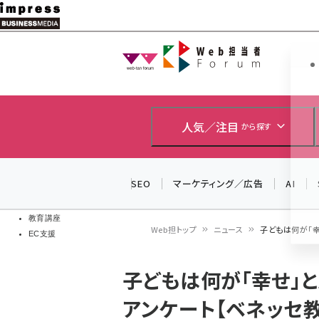
メ
イ
Web担当者
Web担当者
ン
EC担当者
コ
製品導入
ン
企業IT
ソフト開発
テ
人気／注目
から探す
IoT・AI
ン
DCクラウド
研究・調査
ツ
SEO
マーケティング／広告
AI
エネルギー
に
ドローン
移
教育講座
Web担トップ
ニュース
子どもは何が「幸
EC支援
動
パ
子どもは何が「幸せ」と
ン
アンケート【ベネッセ
く