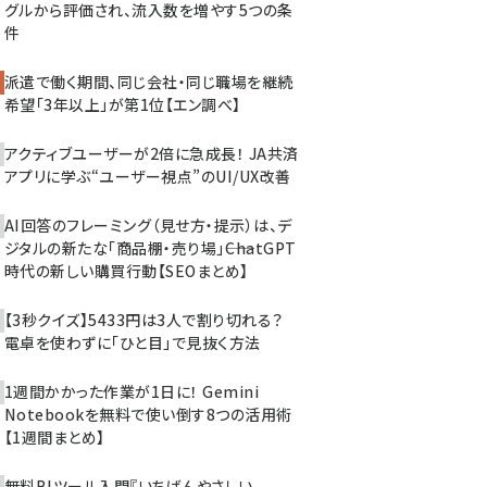
グルから評価され、流入数を増やす5つの条
件
派遣で働く期間、同じ会社・同じ職場を継続
希望「3年以上」が第1位【エン調べ】
アクティブユーザーが2倍に急成長！ JA共済
アプリに学ぶ“ユーザー視点”のUI/UX改善
AI回答のフレーミング（見せ方・提示）は、デ
ジタルの新たな「商品棚・売り場」――ChatGPT
時代の新しい購買行動【SEOまとめ】
【3秒クイズ】5433円は3人で割り切れる？
電卓を使わずに「ひと目」で見抜く方法
1週間かかった作業が1日に！ Gemini
Notebookを無料で使い倒す8つの活用術
【1週間まとめ】
無料BIツール入門『いちばんやさしい