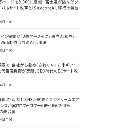
万ページを8,000に激減！ 富士通が挑んだグ
バルサイト改革と「SitecoreAI」移行の舞台
9日 7:05
ザイン提案が「2週間→2日に」 設立22年を迎
るWeb制作会社のAI活用法
8日 7:05
I検索で“自社がお勧め”されない！ お米ギフト
八代目儀兵衛が実践、GEO時代のECサイト改
6日 7:05
検索時代、なぜSNSが重要？ フジドリームエア
ンズが実践“フォロワー6倍・UGC200％
”の舞台裏
4日 7:05