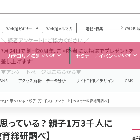
Forum
Web担
Web担ビギナー
Web担メルマガ
連載・特集
＼ 読者アンケートにご協力ください ／
7月24日で創刊20周年。ご回答者には抽選でプレゼントを
カテゴリ／種別
セミナー／イベント
から探す
から探す
差し上げます！
▼アンケートページはこちらから▼
SNS
アクセス解析／データ分析
サイト制作／デザイン
CMS
せ」と思っている？ 親子1万3千人にアンケート【ベネッセ教育総研調べ】
思っている？ 親子1万3千人に
教育総研調べ】
新