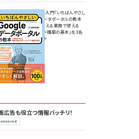
無料BIツール入門『いちばんやさし
いGoogleデータポータルの教本
人気講師が教える業務で使える
ダッシュボード構築の基本』を3名
様にプレゼント
7月31日 10:00
画広告も役立つ情報バッチリ！
ponsored