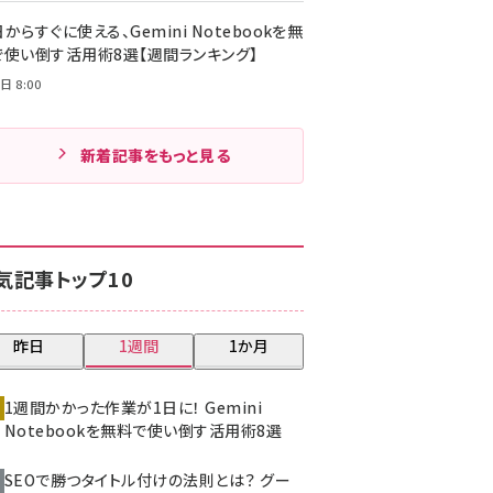
からすぐに使える、Gemini Notebookを無
で使い倒す活用術8選【週間ランキング】
日 8:00
新着記事をもっと見る
気記事トップ10
昨日
1週間
1か月
1週間かかった作業が1日に！ Gemini
Notebookを無料で使い倒す活用術8選
SEOで勝つタイトル付けの法則とは？ グー