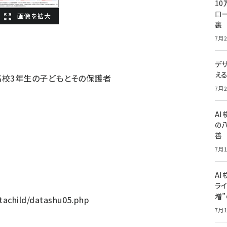
10
ロー
裏
7月2
デ
え
高校3年生の子どもとその保護者
7月2
A
の
善
7月1
AI
ライ
増
atachild/datashu05.php
7月1