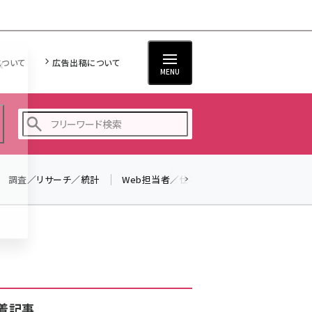
について
広告出稿について
MENU
調査／リサーチ／統計
Web担当者／仕事
法律／標準規格
seo (3516)
ai (2799)
youtube (2420)
note (2308)
セミナー (2296)
着記事