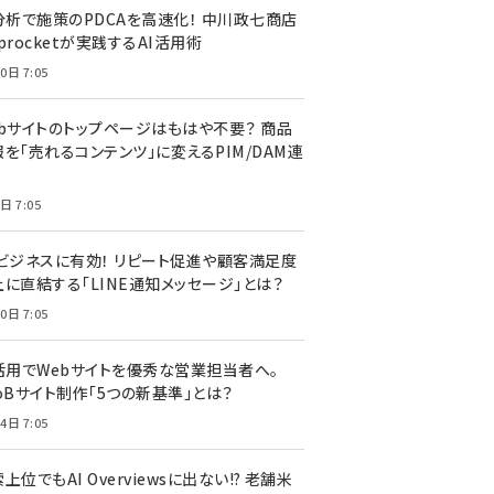
I分析で施策のPDCAを高速化！ 中川政七商店
procketが実践するAI活用術
0日 7:05
ebサイトのトップページはもはや不要？ 商品
を「売れるコンテンツ」に変えるPIM/DAM連
日 7:05
Cビジネスに有効！ リピート促進や顧客満足度
上に直結する「LINE通知メッセージ」とは？
0日 7:05
I活用でWebサイトを優秀な営業担当者へ。
oBサイト制作「5つの新基準」とは？
4日 7:05
上位でもAI Overviewsに出ない!? 老舗米