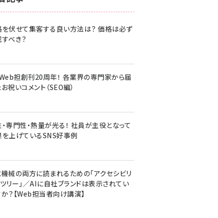
z世代 (1617)
格を伏せて集客する良い方法は？ 価格は必ず
meo (1274)
載すべき？
llmo (1155)
・Web担創刊20周年！ 各業界の専門家から届
お祝いコメント（SEO編）
性・専門性・熱量が光る！ 社員が主役となって
果を上げているSNS好事例
と機械の両方に読まれるための「アクセシビリ
ィツリー」／AIに自社ブランドは表示されてい
すか？【Web担当者向け講演】