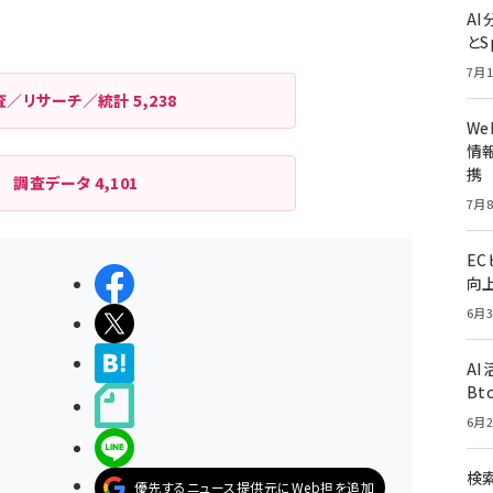
A
とS
7月1
査／リサーチ／統計
5,238
W
情報
携
調査データ
4,101
7月8
E
シェアする
向
6月3
ポストする
>ブクマする
A
Bt
noteで書く
6月2
LINEで送る
検索
優先するニュース提供元にWeb担を追加