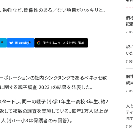
活、勉強など、関係性のある／ない項目がハッキリと。
価
記
7:05
ブ
Bluesky
優先するニュース提供元に追加
祝
いた
7:05
個
ーポレーションの社内シンクタンクであるベネッセ教
成
関する親子調査 2023」の結果を発表した。
7:05
スタートし、同一の親子（小学1年生～高校3年生、約2
人
繰り返して複数の調査を実施している。毎年1万人以上が
テ
ま
01人（小1～小3は保護者のみ回答）。
7:04