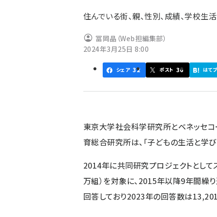
ず
住んでいる街、親、性別、成績、学校生
冨岡晶（Web担編集部）
2024年3月25日 8:00
32
36
シェア
ポスト
はて
東京大学社会科学研究所とベネッセコ
育総合研究所は、「子どもの生活と学びに
2014年に共同研究プロジェクトとして
万組）を対象に、2015年以降9年間
回答しており2023年の回答数は13,2