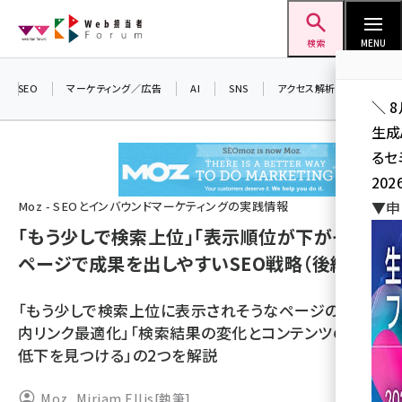
メ
Web担当者Forum
イ
検索
MENU
ン
コ
SEO
マーケティング／広告
AI
SNS
アクセス解析／データ分析
＼ 
ン
生成
テ
るセ
ン
202
ツ
seo (3536)
▼申
Moz - SEOとインバウンドマーケティングの実践情報
に
「もう少しで検索上位」「表示順位が下がった」
ai (2818)
移
ページで成果を出しやすいSEO戦略（後編）
動
youtube (2444)
note (2320)
「もう少しで検索上位に表示されそうなページのサイト
内リンク最適化」「検索結果の変化とコンテンツの順位
セミナー (2313)
低下を見つける」の2つを解説
z世代 (1629)
Moz
,
Miriam Ellis
[執筆]
meo (1279)