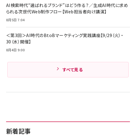
ド付き USB PD対応 シリコン素材採用 iPhone
AI検索時代“選ばれるブランド”はどう作る？／生成AI時代に求め
Amazonランキングをもっと見る
17 / 16 / 15 / Galaxy iPad Pro MacBook
￥1,890
られる次世代Web制作フロー【Web担当者向け講演】
Pro/Air 各種対応 (1.8m ミッドナイトブラック)
Amazonランキングをもっと見る
8月5日 7:04
Amazonランキングをもっと見る
＜第3回＞AI時代のBtoBマーケティング実践講座【9/29（火）・
30（水）開催】
8月4日 9:00
すべて見る
新着記事