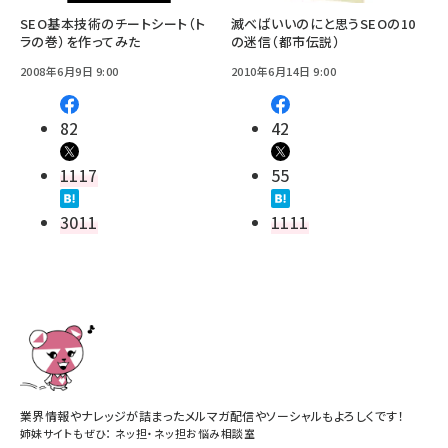
SEO基本技術のチートシート（ト
滅べばいいのにと思うSEOの10
ラの巻）を作ってみた
の迷信（都市伝説）
2008年6月9日 9:00
2010年6月14日 9:00
82
42
1117
55
3011
1111
業界情報やナレッジが詰まったメルマガ配信やソーシャルもよろしくです！
姉妹サイトもぜひ：
ネッ担
・
ネッ担お悩み相談室