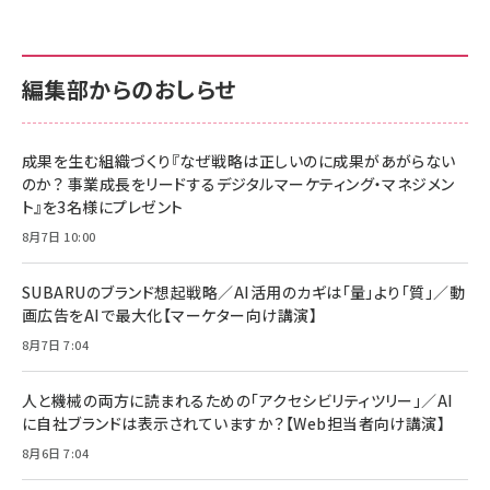
anan(アンアン)2026/07/01号 No.2501[魅せる
KIOXIA(キオクシア) 旧東芝メモリ microSD
KIOXIA(キオクシア) 旧東芝メモリ microSD
カラダ2026／宮舘涼太]
128GB UHS-I Class10 (最大読出速度
128GB UHS-I Class10 (最大読出速度
100MB/s) Nintendo Switch動作確認済 国内
100MB/s) Nintendo Switch動作確認済 国内
￥880
サポート正規品 メーカー保証5年 KLMEA128G
サポート正規品 メーカー保証5年 KLMEA128G
￥2,680
￥2,680
編集部からのおしらせ
anan(アンアン)2026/06/24号 No.2500増刊
スペシャルエディション[王道エンタメの矜持／
NIMASO ガラスフィルム iPhone 17 用 保護フィ
Amazon eギフトカード - Amazonロゴ - クラ
BTS]
ルム 強化ガラス 耐衝撃 高透過率 指紋防止 貼りや
シック
すい ガイド枠付き いPhone17 (6.3インチ) 対応
成果を生む組織づくり『なぜ戦略は正しいのに成果があがらない
￥1,100
￥5,000
2枚セット DSP25F1698
のか？ 事業成長をリードするデジタルマーケティング・マネジメン
￥1,599
ト』を3名様にプレゼント
anan(アンアン)2026/07/08号 No.2502[2026
Anker PowerLine III Flow USB-C & USB-C
年後半、あなたの恋と運命／山田涼介]
【New】Amazon Fire TV Stick HD | 手軽にスト
ケーブル Anker絡まないケーブル 240W 結束バン
8月7日 10:00
リーミングをはじめよう | ストリーミングメディアプ
ド付き USB PD対応 シリコン素材採用 iPhone
￥880
レイヤー
17 / 16 / 15 / Galaxy iPad Pro MacBook
￥1,890
Pro/Air 各種対応 (1.8m ミッドナイトブラック)
SUBARUのブランド想起戦略／AI活用のカギは「量」より「質」／動
￥6,980
画広告をAIで最大化【マーケター向け講演】
ママ投資家が育休中に１億貯めた株式投資
アサヒ飲料 モンスター エナジー 355ml×24本
￥1,870
8月7日 7:04
Anker Soundcore P31i (Bluetooth 6.1) 【完
￥4,192
全ワイヤレスイヤホン/アクティブノイズキャンセリ
ング/マルチポイント接続 / 最大50時間再生 / PSE
人と機械の両方に読まれるための「アクセシビリティツリー」／AI
組織の成果を最大化する ルールのデザイン
技術基準適合】ブラック
￥5,990
サッポロ 生ビール 黒ラベル 350ml 缶 24本 ビー
に自社ブランドは表示されていますか？【Web担当者向け講演】
￥1,980
ル ケース買い【6/30応募〆切! 黒ラベルビヤセラー
8月6日 7:04
キャンペーン】
Anker PowerLine III Flow USB-C & USB-C
ケーブル Anker絡まないケーブル 240W 結束バン
￥4,857