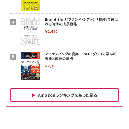
Brand Shift(ブランド・シフト): 「信頼」で選ば
れる時代の成長戦略
￥2,420
マーケティングの真実 P&G・グリコで学んだ
失敗と成長の法則
￥2,200
Amazonランキングをもっと見る
Amazon ビジネス・経済関連書籍 の売れ筋ランキン
Amazon 家電＆カメラ の売れ筋ランキング
Amazon パソコン・周辺機器 の売れ筋ランキング
グ
更新日時：2026/06/26 19:00
更新日時：2026/06/26 19:00
更新日時：2026/06/26 19:00