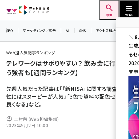
メ
Web担当者Forum
イ
検索
MENU
ン
コ
SEO
マーケティング／広告
AI
SNS
アクセス解析／データ分析
＼ 
ン
生成
テ
Web担人気記事ランキング
るセ
ン
テレワークはサボりやすい？ 飲み会に行くとい
202
ツ
seo (3532)
う強者も【週間ランキング】
▼申
に
ai (2814)
移
先週人気だった記事は「『新NISA』に関する調査」「女
動
youtube (2441)
性にはスヌーピーが人気」「3色で資料の配色センスが
良くなる」など。
note (2317)
セミナー (2310)
二村茜（Web担編集部）
2023年5月2日 10:00
z世代 (1623)
meo (1277)