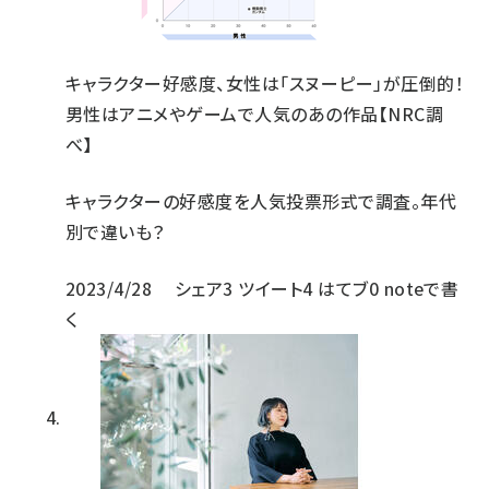
キャラクター好感度、女性は「スヌーピー」が圧倒的！
男性はアニメやゲームで人気のあの作品【NRC調
べ】
キャラクターの好感度を人気投票形式で調査。年代
別で違いも？
2023/4/28
シェア
3
ツイート
4
はてブ
0
noteで書
く