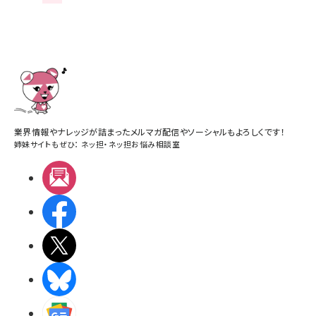
業界情報やナレッジが詰まったメルマガ配信やソーシャルもよろしくです！
姉妹サイトもぜひ：
ネッ担
・
ネッ担お悩み相談室
メルマガ
Facebook
X(エックス)
BlueSky
Googleニュース