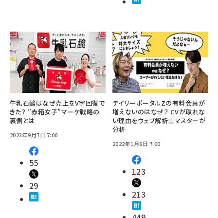
牛乳石鹸はなぜ売上をV字回復で
デイリーポータルZの有料会員が
きた？ ”赤箱女子”マーケ戦略の
増えないのはなぜ？ CVが取れな
裏側とは
い理由をウェブ解析士マスターが
分析
2023年9月7日 7:00
2022年1月6日 7:00
55
123
29
213
449