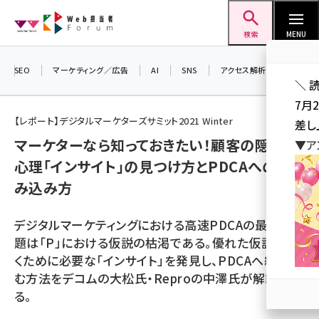
メ
Web担当者Forum
イ
検索
MENU
ン
コ
SEO
マーケティング／広告
AI
SNS
アクセス解析／データ分析
＼ 
ン
7月
テ
【レポート】デジタルマーケターズサミット2021 Winter
差し
ン
マーケターなら知っておきたい！顧客の隠れた
▼ア
ツ
seo (3516)
心理「インサイト」の見つけ方とPDCAへの組
に
み込み方
ai (2799)
移
動
youtube (2420)
デジタルマーケティングにおける高速PDCAの最大の課
note (2308)
題は「P」における仮説の枯渇である。優れた仮説を導
くために必要な「インサイト」を発見し、PDCAへ組み込
セミナー (2296)
む方法をデコムの大松氏・Reproの中澤氏が解説す
z世代 (1617)
る。
meo (1274)