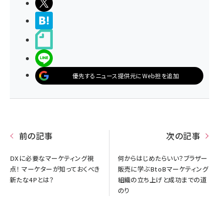
ポストする
>ブクマする
noteで書く
LINEで送る
優先するニュース提供元にWeb担を追加
前の記事
次の記事
DXに必要なマーケティング視
何からはじめたらいい？ブラザー
点！ マーケターが知っておくべき
販売に学ぶBtoBマーケティング
新たな4Pとは？
組織の立ち上げと成功までの道
のり