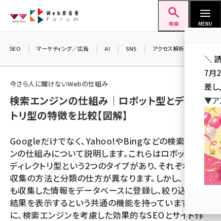
メ
Web担当者Forum
イ
検索
MENU
ン
コ
SEO
マーケティング／広告
AI
SNS
アクセス解析／データ分析
＼ 
ン
7月
テ
今さら人に聞けないWebの仕組み
差し
ン
検索エンジンの仕組み｜ロボット型とディレク
▼ア
ツ
seo (3516)
トリ型の特徴を比較【図解】
に
ai (2799)
移
Googleだけでなく、Yahoo!やBingなどの検索エンジ
動
youtube (2420)
ンの仕組みについて説明します。これらはロボット型と
ディレクトリ型という2つのタイプがあり、それぞれ情報
note (2308)
収集の方法と分類の仕方が異なります。しかし、どちら
セミナー (2296)
も収集した情報をデータベースに登録し、絞り込んだ
結果を表示するという共通の機能を持っています。さら
z世代 (1617)
に、検索エンジンを考慮した効果的なSEOとサイト作
meo (1274)