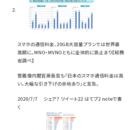
スマホの通信料金、20GB大容量プランでは世界最
高額に。MNO・MVNOともに全体的に高止まり【総務
省調べ】
菅義偉内閣官房長官も「日本のスマホ通信料金は高
い。大幅な引き下げの余地あり」と言及。
2020/7/7
シェア
7
ツイート
22
はてブ
2
noteで書
く