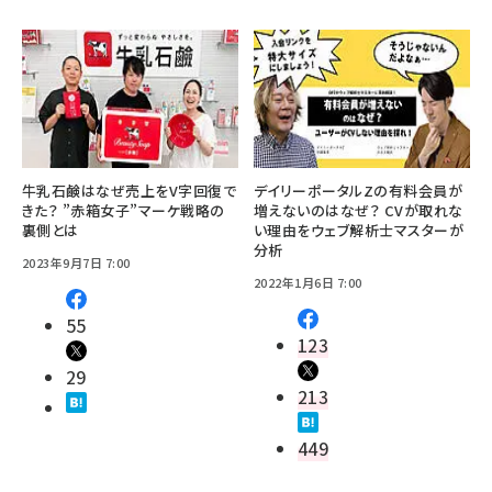
牛乳石鹸はなぜ売上をV字回復で
デイリーポータルZの有料会員が
きた？ ”赤箱女子”マーケ戦略の
増えないのはなぜ？ CVが取れな
裏側とは
い理由をウェブ解析士マスターが
分析
2023年9月7日 7:00
2022年1月6日 7:00
55
123
29
213
449