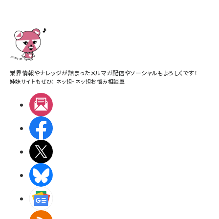
業界情報やナレッジが詰まったメルマガ配信やソーシャルもよろしくです！
姉妹サイトもぜひ：
ネッ担
・
ネッ担お悩み相談室
メルマガ
Facebook
X(エックス)
BlueSky
Googleニュース