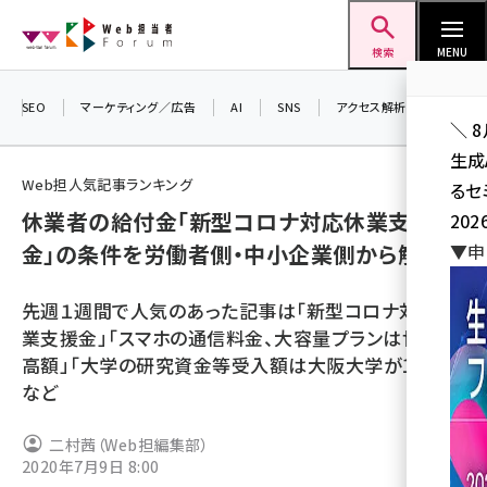
メ
Web担当者Forum
イ
検索
MENU
ン
コ
SEO
マーケティング／広告
AI
SNS
アクセス解析／データ分析
＼ 
ン
生成
テ
Web担人気記事ランキング
るセ
ン
休業者の給付金「新型コロナ対応休業支援
202
ツ
seo (3532)
金」の条件を労働者側・中小企業側から解説
▼申
に
ai (2814)
移
先週１週間で人気のあった記事は「新型コロナ対応休
動
youtube (2441)
業支援金」「スマホの通信料金、大容量プランは世界最
高額」「大学の研究資金等受入額は大阪大学が1位に」
note (2317)
など
セミナー (2310)
二村茜（Web担編集部）
z世代 (1623)
2020年7月9日 8:00
meo (1277)