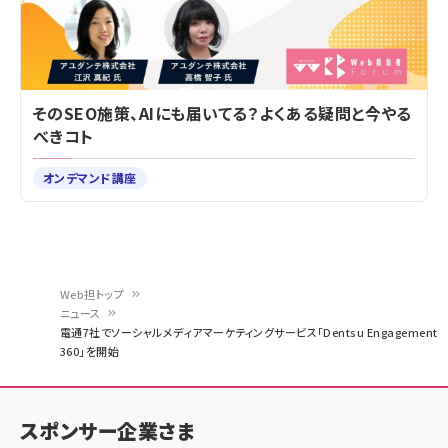
そのSEO施策、AIにも届いてる？よくある疑問と今やる
べきコト
オンデマンド講座
Web担トップ
ニュース
パ
電通7社でソーシャルメディアマーケティングサービス「Dentsu Engagement
360」を開始
ン
く
ず
スポンサー企業さま