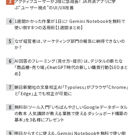
アクティブユーザーが2倍に急成長！ JA共済アプリに学
ぶ“ユーザー視点”のUI/UX改善
1週間かかった作業が1日に！ Gemini Notebookを無料で
使い倒す8つの活用術【1週間まとめ】
なぜ経営者は、マーケティング部門の報告に納得できないの
か？
AI回答のフレーミング（見せ方・提示）は、デジタルの新たな
「商品棚・売り場」――ChatGPT時代の新しい購買行動【SEOまと
め】
朝日新聞社の文章校正AI「Typoless」がブラウザ「Chrome」
と「Edge」上でも校正が可能に
無料BIツール入門『いちばんやさしいGoogleデータポータル
の教本 人気講師が教える業務で使えるダッシュボード構築の
基本』を3名様にプレゼント
明日からすぐに使える、Gemini Notebookを無料で使い倒