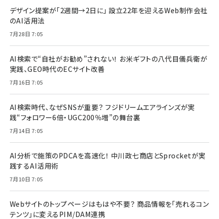
デザイン提案が「2週間→2日に」 設立22年を迎えるWeb制作会社
のAI活用法
7月28日 7:05
AI検索で“自社がお勧め”されない！ お米ギフトの八代目儀兵衛が
実践、GEO時代のECサイト改善
7月16日 7:05
AI検索時代、なぜSNSが重要？ フジドリームエアラインズが実
践“フォロワー6倍・UGC200％増”の舞台裏
7月14日 7:05
AI分析で施策のPDCAを高速化！ 中川政七商店とSprocketが実
践するAI活用術
7月10日 7:05
Webサイトのトップページはもはや不要？ 商品情報を「売れるコン
テンツ」に変えるPIM/DAM連携