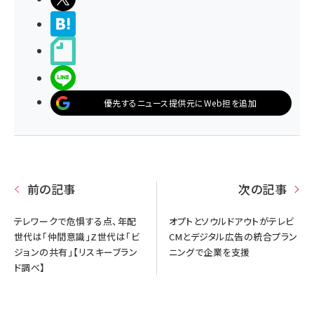
>ブクマする
noteで書く
LINEで送る
優先するニュース提供元にWeb担を追加
前の記事
次の記事
テレワークで危惧する点、年配
オプトとソウルドアウトがテレビ
世代は「仲間意識」Z世代は「ビ
CMとデジタル広告の統合プラン
ジョンの共有」【リスキーブラン
ニングで企業を支援
ド調べ】