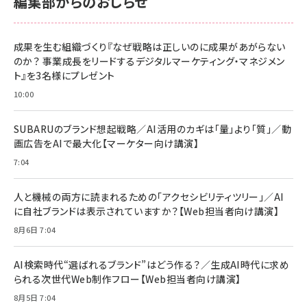
編集部からのおしらせ
anan(アンアン)2026/06/24号 No.2500増刊
スペシャルエディション[王道エンタメの矜持／
NIMASO ガラスフィルム iPhone 17 用 保護フィ
Amazon eギフトカード - Amazonロゴ - クラ
BTS]
ルム 強化ガラス 耐衝撃 高透過率 指紋防止 貼りや
シック
すい ガイド枠付き いPhone17 (6.3インチ) 対応
成果を生む組織づくり『なぜ戦略は正しいのに成果があがらない
￥1,100
￥5,000
2枚セット DSP25F1698
のか？ 事業成長をリードするデジタルマーケティング・マネジメン
￥1,599
ト』を3名様にプレゼント
anan(アンアン)2026/07/08号 No.2502[2026
Anker PowerLine III Flow USB-C & USB-C
年後半、あなたの恋と運命／山田涼介]
【New】Amazon Fire TV Stick HD | 手軽にスト
ケーブル Anker絡まないケーブル 240W 結束バン
10:00
リーミングをはじめよう | ストリーミングメディアプ
ド付き USB PD対応 シリコン素材採用 iPhone
￥880
レイヤー
17 / 16 / 15 / Galaxy iPad Pro MacBook
￥1,890
Pro/Air 各種対応 (1.8m ミッドナイトブラック)
SUBARUのブランド想起戦略／AI活用のカギは「量」より「質」／動
￥6,980
画広告をAIで最大化【マーケター向け講演】
ママ投資家が育休中に１億貯めた株式投資
アサヒ飲料 モンスター エナジー 355ml×24本
￥1,870
7:04
Anker Soundcore P31i (Bluetooth 6.1) 【完
￥4,192
全ワイヤレスイヤホン/アクティブノイズキャンセリ
ング/マルチポイント接続 / 最大50時間再生 / PSE
人と機械の両方に読まれるための「アクセシビリティツリー」／AI
組織の成果を最大化する ルールのデザイン
技術基準適合】ブラック
￥5,990
サッポロ 生ビール 黒ラベル 350ml 缶 24本 ビー
に自社ブランドは表示されていますか？【Web担当者向け講演】
￥1,980
ル ケース買い【6/30応募〆切! 黒ラベルビヤセラー
8月6日 7:04
キャンペーン】
Anker PowerLine III Flow USB-C & USB-C
ケーブル Anker絡まないケーブル 240W 結束バン
￥4,857
ド付き USB PD対応 シリコン素材採用 iPhone
AI検索時代“選ばれるブランド”はどう作る？／生成AI時代に求め
Amazonランキングをもっと見る
17 / 16 / 15 / Galaxy iPad Pro MacBook
￥1,890
られる次世代Web制作フロー【Web担当者向け講演】
Pro/Air 各種対応 (1.8m ミッドナイトブラック)
Amazonランキングをもっと見る
8月5日 7:04