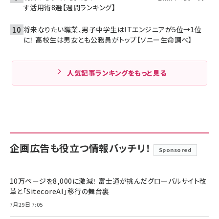
す活用術8選【週間ランキング】
将来なりたい職業、男子中学生はITエンジニアが5位→1位
に！ 高校生は男女とも公務員がトップ【ソニー生命調べ】
人気記事ランキングをもっと見る
企画広告も役立つ情報バッチリ！
Sponsored
10万ページを8,000に激減！ 富士通が挑んだグローバルサイト改
革と「SitecoreAI」移行の舞台裏
7月29日 7:05