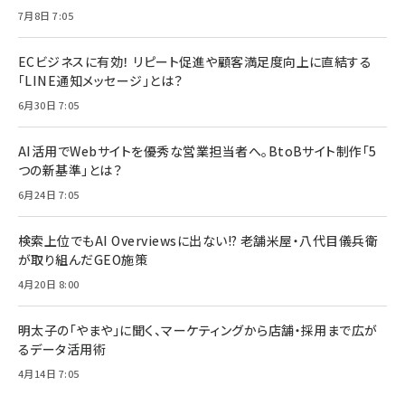
7月8日 7:05
ECビジネスに有効！ リピート促進や顧客満足度向上に直結する
「LINE通知メッセージ」とは？
6月30日 7:05
AI活用でWebサイトを優秀な営業担当者へ。BtoBサイト制作「5
つの新基準」とは？
6月24日 7:05
検索上位でもAI Overviewsに出ない!? 老舗米屋・八代目儀兵衛
が取り組んだGEO施策
4月20日 8:00
明太子の「やまや」に聞く、マーケティングから店舗・採用まで広が
るデータ活用術
4月14日 7:05