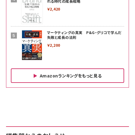
れる時代の成長戦略
￥2,420
マーケティングの真実 P&G・グリコで学んだ
失敗と成長の法則
￥2,200
Amazonランキングをもっと見る
Amazon ビジネス・経済関連書籍 の売れ筋ランキン
Amazon 家電＆カメラ の売れ筋ランキング
Amazon パソコン・周辺機器 の売れ筋ランキング
グ
更新日時：2026/06/26 19:00
更新日時：2026/06/26 19:00
更新日時：2026/06/26 19:00
anan(アンアン)2026/07/01号 No.2501[魅せる
KIOXIA(キオクシア) 旧東芝メモリ microSD
KIOXIA(キオクシア) 旧東芝メモリ microSD
カラダ2026／宮舘涼太]
128GB UHS-I Class10 (最大読出速度
128GB UHS-I Class10 (最大読出速度
100MB/s) Nintendo Switch動作確認済 国内
100MB/s) Nintendo Switch動作確認済 国内
￥880
サポート正規品 メーカー保証5年 KLMEA128G
サポート正規品 メーカー保証5年 KLMEA128G
￥2,680
￥2,680