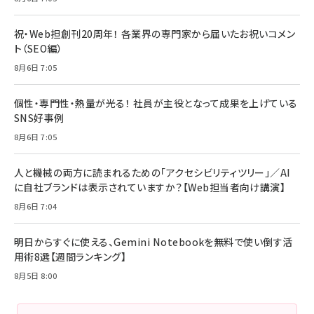
祝・Web担創刊20周年！ 各業界の専門家から届いたお祝いコメン
ト（SEO編）
8月6日 7:05
個性・専門性・熱量が光る！ 社員が主役となって成果を上げている
SNS好事例
8月6日 7:05
人と機械の両方に読まれるための「アクセシビリティツリー」／AI
に自社ブランドは表示されていますか？【Web担当者向け講演】
8月6日 7:04
明日からすぐに使える、Gemini Notebookを無料で使い倒す活
用術8選【週間ランキング】
8月5日 8:00