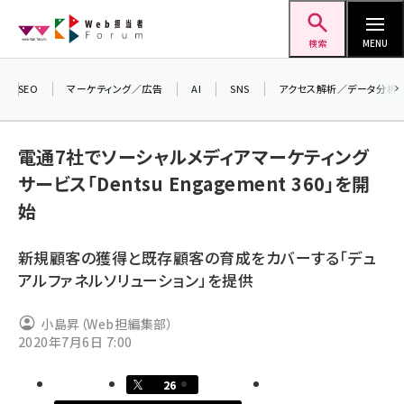
メ
Web担当者Forum
イ
検索
MENU
ン
コ
SEO
マーケティング／広告
AI
SNS
アクセス解析／データ分析
＼ 
ン
7月
テ
電通7社でソーシャルメディアマーケティング
差し
ン
サービス「Dentsu Engagement 360」を開
▼ア
ツ
seo (3523)
始
に
ai (2804)
移
新規顧客の獲得と既存顧客の育成をカバーする「デュ
動
youtube (2429)
アルファネルソリューション」を提供
note (2312)
小島昇（Web担編集部）
セミナー (2303)
2020年7月6日 7:00
z世代 (1622)
26
meo (1275)