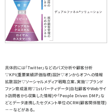
具体的には「Twitter」などのバズ分析や顧客分析
▽KPI(重要業績評価指標)設計▽オンからオフへの情報
拡散設計▽ソーシャルメディア戦略立案、実施▽ブランド
ファン育成運用▽1stパーティデータ(自社顧客やWebサイ
ト訪問者から収集した情報)や「People Driven DMP」な
どとデータ連携したセグメント単位のCRM(顧客関係管理)
－－などがある。