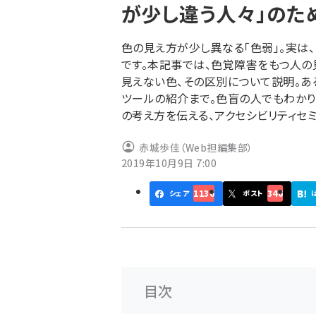
が少し違う人々」のた
ず
色の見え方が少し異なる「色弱」。実は
です。本記事では、色覚障害をもつ人の
見えない色、その区別について説明。あ
ツールの紹介まで。色盲の人でもわかり
の考え方を伝える、アクセシビリティセミ
赤城歩佳（Web担編集部）
2019年10月9日 7:00
1136
346
シェア
ポスト
目次