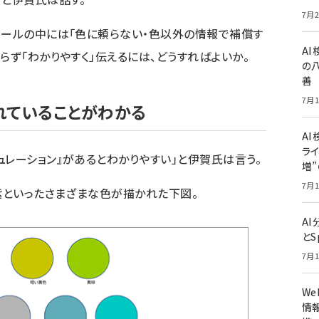
7月2
ルールの中には「色に頼らない・色以外の情報で補償す
A
らず「わかりやすく」伝えるには、どうすればよいか。
の
善
7月1
れていることがわかる
AI
ライ
ュレーション』があるとわかりやすい」と伊賀氏は言う。
増
7月1
青紫といったさまざまな色が描かれた下図。
A
とS
7月1
W
情報