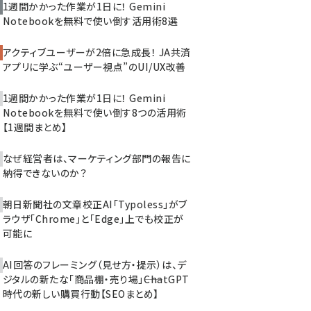
1週間かかった作業が1日に！ Gemini
Notebookを無料で使い倒す活用術8選
アクティブユーザーが2倍に急成長！ JA共済
アプリに学ぶ“ユーザー視点”のUI/UX改善
1週間かかった作業が1日に！ Gemini
Notebookを無料で使い倒す8つの活用術
【1週間まとめ】
なぜ経営者は、マーケティング部門の報告に
納得できないのか？
朝日新聞社の文章校正AI「Typoless」がブ
ラウザ「Chrome」と「Edge」上でも校正が
可能に
AI回答のフレーミング（見せ方・提示）は、デ
ジタルの新たな「商品棚・売り場」――ChatGPT
時代の新しい購買行動【SEOまとめ】