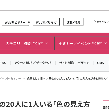
Forum
Web担
Web担ビギナー
Web担メルマガ
連載・特集
＼ 8月27日開催、申し込み受付中！ ／
生成AIをマーケティング等に活用するための考え方を学べ
カテゴリ／種別
セミナー／イベント
から探す
から探す
るセミナーイベント「生成AI × マーケティング フォーラム
2026」開催！
SNS
アクセス解析／データ分析
サイト制作／デザイン
CMS
▼申し込みはこちらから▼
イベント・セミナー
色弱とは? 日本人男性の20人に1人いる「色の見え方が少し違う人々
の20人に1人いる「色の見え方
新