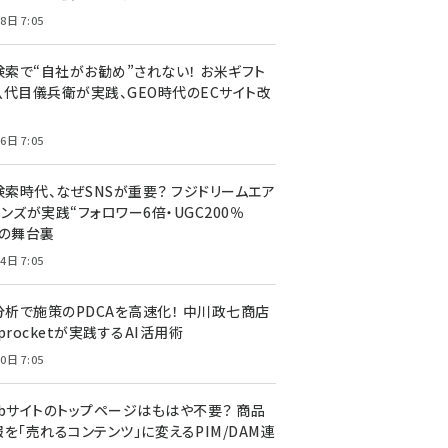
8日 7:05
I検索で“自社がお勧め”されない！ お米ギフト
八代目儀兵衛が実践、GEO時代のECサイト改
6日 7:05
検索時代、なぜSNSが重要？ フジドリームエア
ンズが実践“フォロワー6倍・UGC200％
”の舞台裏
4日 7:05
I分析で施策のPDCAを高速化！ 中川政七商店
procketが実践するAI活用術
0日 7:05
ebサイトのトップページはもはや不要？ 商品
を「売れるコンテンツ」に変えるPIM/DAM連