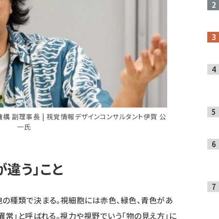
構 副理事長 | 視覚情報デザインコンサルタント伊賀 公
一氏
が違う」こと
胞の種類で決まる。視細胞には赤色、緑色、青色があ
異常」と呼ばれる。視力や視野でいう「物の見え方」に