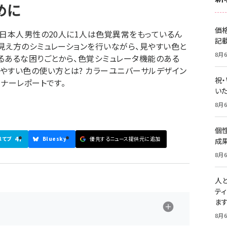
めに
価
、日本人男性の20人に1人は色覚異常をもっているん
記
見え方のシミュレーションを行いながら、見やすい色と
8月6
るあるな困りごとから、色覚シミュレータ機能のある
やすい色の使い方とは? カラーユニバーサルデザイン
祝
ナーレポートです。
いた
8月6
個
47
はてブ
Bluesky
優先するニュース提供元に追加
成
8月6
人
テ
ま
8月6