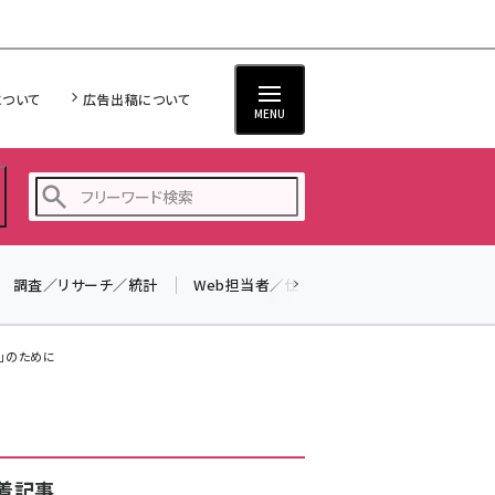
について
広告出稿について
MENU
調査／リサーチ／統計
Web担当者／仕事
法律／標準規格
seo (3524)
ai (2804)
」のために
youtube (2431)
note (2312)
セミナー (2306)
着記事