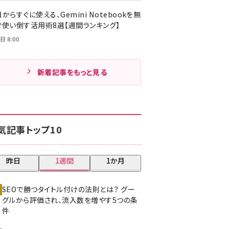
からすぐに使える、Gemini Notebookを無
で使い倒す活用術8選【週間ランキング】
日 8:00
新着記事をもっと見る
気記事トップ10
昨日
1週間
1か月
SEOで勝つタイトル付けの法則とは？ グー
グルから評価され、流入数を増やす5つの条
件