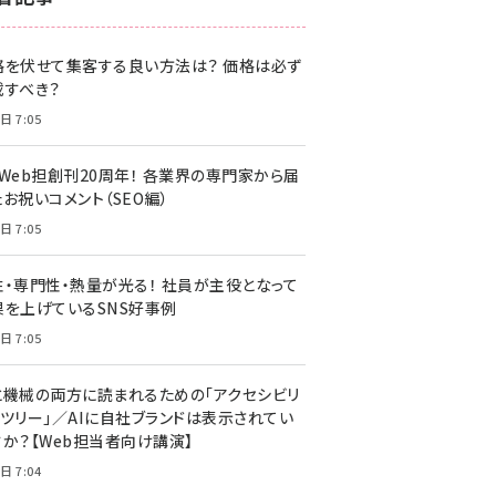
z世代 (1622)
格を伏せて集客する良い方法は？ 価格は必ず
meo (1275)
載すべき？
llmo (1163)
日 7:05
・Web担創刊20周年！ 各業界の専門家から届
お祝いコメント（SEO編）
日 7:05
性・専門性・熱量が光る！ 社員が主役となって
果を上げているSNS好事例
日 7:05
と機械の両方に読まれるための「アクセシビリ
ィツリー」／AIに自社ブランドは表示されてい
すか？【Web担当者向け講演】
日 7:04