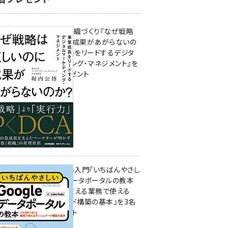
成果を生む組織づくり『なぜ戦略
は正しいのに成果があがらないの
か？ 事業成長をリードするデジタ
ルマーケティング・マネジメント』を
3名様にプレゼント
10:00
無料BIツール入門『いちばんやさし
いGoogleデータポータルの教本
人気講師が教える業務で使える
ダッシュボード構築の基本』を3名
様にプレゼント
7月31日 10:00