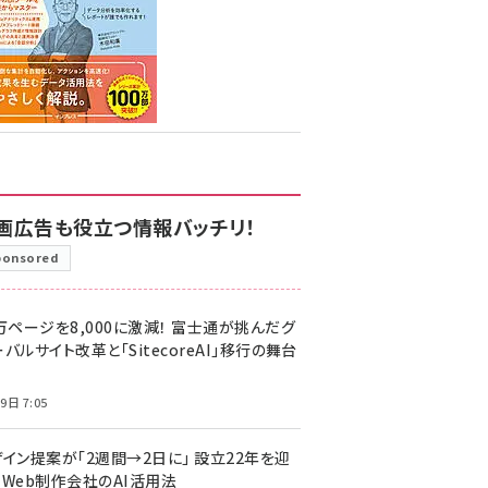
画広告も役立つ情報バッチリ！
ponsored
万ページを8,000に激減！ 富士通が挑んだグ
バルサイト改革と「SitecoreAI」移行の舞台
9日 7:05
ザイン提案が「2週間→2日に」 設立22年を迎
るWeb制作会社のAI活用法