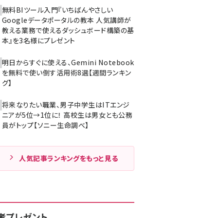
無料BIツール入門『いちばんやさしい
Googleデータポータルの教本 人気講師が
教える業務で使えるダッシュボード構築の基
本』を3名様にプレゼント
明日からすぐに使える、Gemini Notebook
を無料で使い倒す活用術8選【週間ランキン
グ】
将来なりたい職業、男子中学生はITエンジ
ニアが5位→1位に！ 高校生は男女とも公務
員がトップ【ソニー生命調べ】
人気記事ランキングをもっと見る
者プレゼント