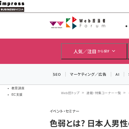
メ
イ
Web担当者
Web担当者
ン
EC担当者
コ
製品導入
ン
企業IT
ソフト開発
テ
人気／注目
から探す
IoT・AI
ン
DCクラウド
研究・調査
ツ
SEO
マーケティング／広告
AI
エネルギー
に
ドローン
移
教育講座
Web担トップ
連載・特集コーナー一覧
EC支援
動
パ
イベント・セミナー
ン
色弱とは? 日本人男性
く