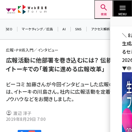
メ
Web担当者Forum
イ
検索
MENU
ン
コ
SEO
マーケティング／広告
AI
SNS
アクセス解析／データ分析
＼ 
ン
生成
テ
広報・PR術入門／インタビュー
るセ
ン
広報活動に他部署を巻き込むには？ 伝統ある
202
ツ
seo (3528)
イトーキでの「着実に進める広報改革」
▼申
に
ai (2811)
移
ビーコミ 加藤さんが今回インタビューした広報の方
動
youtube (2439)
は、イトーキの川島さん。社内に広報活動を定着させる
ノウハウなどをお聞きしました。
note (2315)
セミナー (2308)
渡辺 淳子
2019年8月29日 7:00
z世代 (1623)
meo (1277)