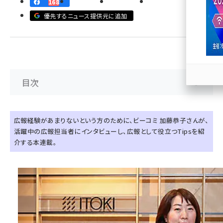
168
優先するニュース提供元に追加
llmo (1166)
目次
広報経験があまりないという方のために、ビーコミ 加藤恭子さんが、
活躍中の広報担当者にインタビューし、広報として役立つTipsを紹
介する本連載。