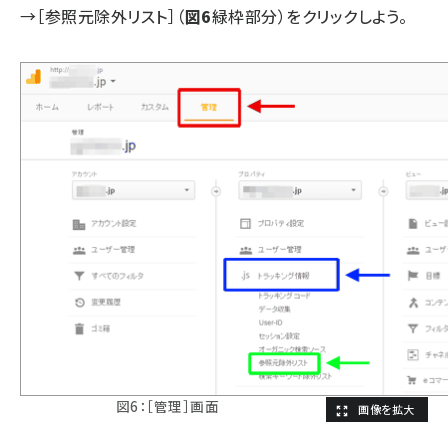
→［参照元除外リスト］（
図6
緑枠部分）をクリックしよう。
図6：［管理］画面