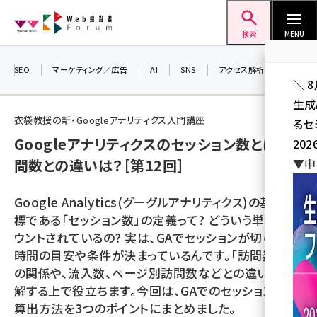
メ
Web担当者Forum
イ
検索
MENU
ン
コ
SEO
マーケティング／広告
AI
SNS
アクセス解析／データ分析
＼ 
ン
生成
テ
衣袋教授の新・Googleアナリティクス入門講座
るセ
ン
Googleアナリティクスのセッション数とは？訪
202
ツ
seo (3524)
問数との違いは？［第12回］
▼申
に
ai (2804)
移
Google Analytics(グーグルアナリティクス)の基本指
動
youtube (2431)
標である「セッション数」の定義って? どういう単位でカ
ウントされているの? 実は、GAでセッションが切られる
note (2312)
時間の目安や条件が決まっているんです。「訪問数」と
セミナー (2306)
の関係や、流入数、ページ別訪問数などとの違いを理
解する上で役立ちます。今回は、GAでのセッション数の
z世代 (1622)
算出方法を3つのポイントにまとめました。
meo (1275)