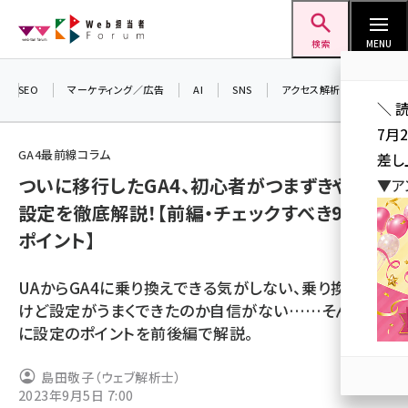
メ
Web担当者Forum
イ
検索
MENU
ン
コ
SEO
マーケティング／広告
AI
SNS
アクセス解析／データ分析
＼ 
ン
7月
テ
GA4最前線コラム
差し
ン
ついに移行したGA4、初心者がつまずきやすい
▼ア
ツ
seo (3519)
設定を徹底解説！【前編・チェックすべき9つの
に
ポイント】
ai (2801)
移
動
youtube (2425)
UAからGA4に乗り換えできる気がしない、乗り換えた
note (2310)
けど設定がうまくできたのか自信がない……そんな方
に設定のポイントを前後編で解説。
セミナー (2301)
z世代 (1620)
島田敬子（ウェブ解析士）
2023年9月5日 7:00
meo (1274)