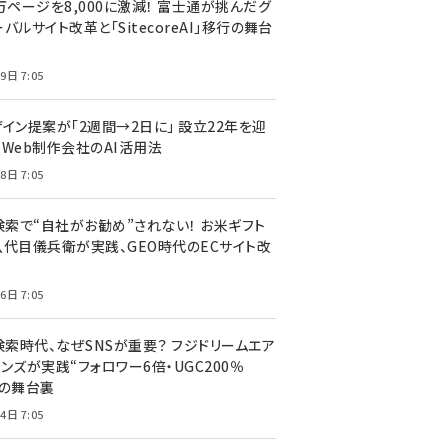
万ページを8,000に激減！ 富士通が挑んだグ
バルサイト改革と「SitecoreAI」移行の舞台
9日 7:05
ザイン提案が「2週間→2日に」 設立22年を迎
るWeb制作会社のAI活用法
8日 7:05
I検索で“自社がお勧め”されない！ お米ギフト
八代目儀兵衛が実践、GEO時代のECサイト改
6日 7:05
検索時代、なぜSNSが重要？ フジドリームエア
ンズが実践“フォロワー6倍・UGC200％
”の舞台裏
4日 7:05