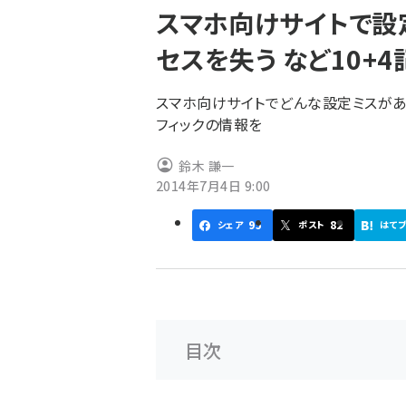
スマホ向けサイトで設
ず
セスを失う など10+4
スマホ向けサイトでどんな設定ミスがあ
フィックの情報を
鈴木 謙一
2014年7月4日 9:00
95
82
シェア
ポスト
はて
目次