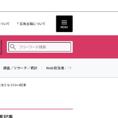
について
広告出稿について
MENU
調査／リサーチ／統計
Web担当者／仕事
法律／標準規格
seo (3519)
ai (2801)
失う など10+4記事
youtube (2425)
note (2310)
セミナー (2301)
着記事