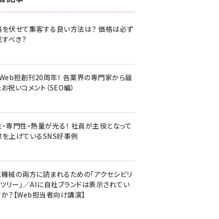
z世代 (1620)
格を伏せて集客する良い方法は？ 価格は必ず
meo (1274)
載すべき？
llmo (1160)
・Web担創刊20周年！ 各業界の専門家から届
お祝いコメント（SEO編）
性・専門性・熱量が光る！ 社員が主役となって
果を上げているSNS好事例
と機械の両方に読まれるための「アクセシビリ
ィツリー」／AIに自社ブランドは表示されてい
すか？【Web担当者向け講演】