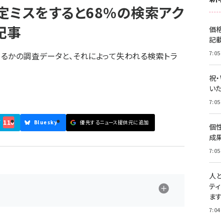
定ミスをすると68%の検索アク
記事
価
記
7:05
るかの調査データと、それによって失われる検索トラ
祝
いた
7:05
110
ブ
Bluesky
優先するニュース提供元に追加
個
成
7:05
人
テ
ま
7:04