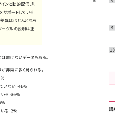
ま
ザインと動的配信、別
をサポートしている。
は差異はほとんど見ら
グーグルの説明は正
ては置けないデータもある。
スが非常に多く見られる。
61%
いない ―― 41%
いる ―― 35%
35%
読
いる ―― 2%