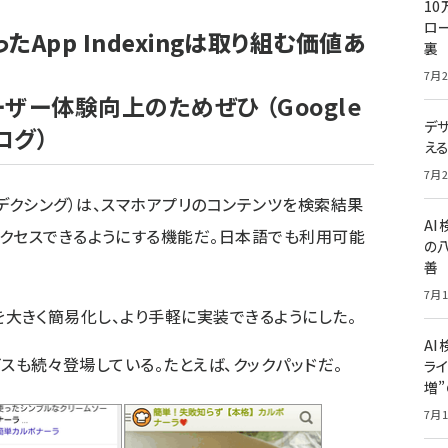
10
ロー
App Indexingは取り組む価値あ
裏
7月2
ーザー体験向上のためぜひ
（Google
デ
ログ）
え
7月2
ンデクシング）は、スマホアプリのコンテンツを検索結果
A
クセスできるようにする機能だ。
日本語でも利用可能
の
善
7月1
ロセスを大きく簡易化し、より手軽に実装できるようにした。
AI
サービスも続々登場している。たとえば、クックパッドだ。
ライ
増
7月1