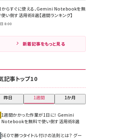
からすぐに使える、Gemini Notebookを無
で使い倒す活用術8選【週間ランキング】
日 8:00
新着記事をもっと見る
気記事トップ10
昨日
1週間
1か月
1週間かかった作業が1日に！ Gemini
Notebookを無料で使い倒す活用術8選
SEOで勝つタイトル付けの法則とは？ グー