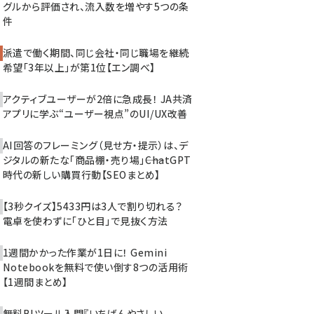
グルから評価され、流入数を増やす5つの条
件
派遣で働く期間、同じ会社・同じ職場を継続
希望「3年以上」が第1位【エン調べ】
アクティブユーザーが2倍に急成長！ JA共済
アプリに学ぶ“ユーザー視点”のUI/UX改善
AI回答のフレーミング（見せ方・提示）は、デ
ジタルの新たな「商品棚・売り場」――ChatGPT
時代の新しい購買行動【SEOまとめ】
【3秒クイズ】5433円は3人で割り切れる？
電卓を使わずに「ひと目」で見抜く方法
1週間かかった作業が1日に！ Gemini
Notebookを無料で使い倒す8つの活用術
【1週間まとめ】
無料BIツール入門『いちばんやさしい