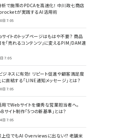
I分析で施策のPDCAを高速化！ 中川政七商店
procketが実践するAI活用術
0日 7:05
ebサイトのトップページはもはや不要？ 商品
を「売れるコンテンツ」に変えるPIM/DAM連
日 7:05
Cビジネスに有効！ リピート促進や顧客満足度
上に直結する「LINE通知メッセージ」とは？
0日 7:05
I活用でWebサイトを優秀な営業担当者へ。
oBサイト制作「5つの新基準」とは？
4日 7:05
上位でもAI Overviewsに出ない!? 老舗米