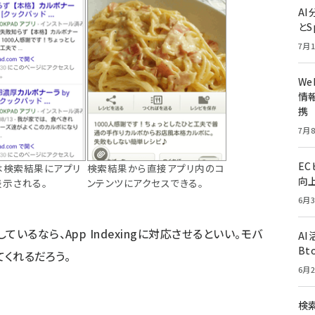
A
とS
7月1
W
情報
携
7月8
E
は検索結果にアプリ
検索結果から直接アプリ内のコ
向
表示される。
ンテンツにアクセスできる。
6月3
いるなら、App Indexingに対応させるといい。モバ
A
Bt
くれるだろう。
6月2
検索