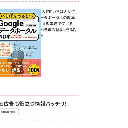
無料BIツール入門『いちばんやさし
いGoogleデータポータルの教本
人気講師が教える業務で使える
ダッシュボード構築の基本』を3名
様にプレゼント
7月31日 10:00
画広告も役立つ情報バッチリ！
ponsored