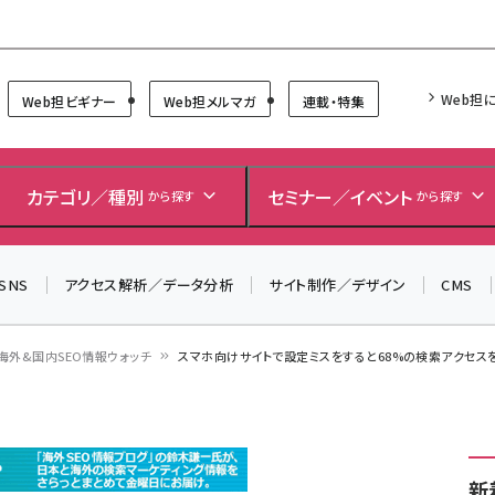
Forum
Web担
Web担ビギナー
Web担メルマガ
連載・特集
＼ 読者アンケートにご協力ください ／
7月24日で創刊20周年。ご回答者には抽選でプレゼントを
カテゴリ／種別
セミナー／イベント
から探す
から探す
差し上げます！
▼アンケートページはこちらから▼
SNS
アクセス解析／データ分析
サイト制作／デザイン
CMS
海外&国内SEO情報ウォッチ
スマホ向けサイトで設定ミスをすると68%の検索アクセスを
新