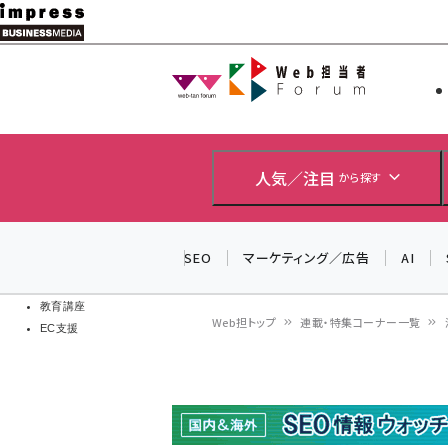
メ
イ
Web担当者
Web担当者
ン
EC担当者
コ
製品導入
ン
企業IT
ソフト開発
テ
人気／注目
から探す
IoT・AI
ン
DCクラウド
研究・調査
ツ
SEO
マーケティング／広告
AI
エネルギー
に
ドローン
移
教育講座
Web担トップ
連載・特集コーナー一覧
EC支援
動
パ
ン
く