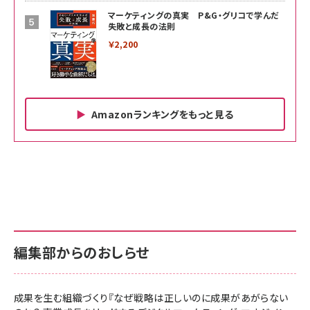
マーケティングの真実 P&G・グリコで学んだ
失敗と成長の法則
￥2,200
Amazonランキングをもっと見る
Amazon ビジネス・経済関連書籍 の売れ筋ランキン
Amazon 家電＆カメラ の売れ筋ランキング
Amazon パソコン・周辺機器 の売れ筋ランキング
グ
更新日時：2026/06/26 19:00
更新日時：2026/06/26 19:00
更新日時：2026/06/26 19:00
anan(アンアン)2026/07/01号 No.2501[魅せる
KIOXIA(キオクシア) 旧東芝メモリ microSD
KIOXIA(キオクシア) 旧東芝メモリ microSD
カラダ2026／宮舘涼太]
128GB UHS-I Class10 (最大読出速度
128GB UHS-I Class10 (最大読出速度
100MB/s) Nintendo Switch動作確認済 国内
100MB/s) Nintendo Switch動作確認済 国内
￥880
サポート正規品 メーカー保証5年 KLMEA128G
サポート正規品 メーカー保証5年 KLMEA128G
￥2,680
￥2,680
編集部からのおしらせ
anan(アンアン)2026/06/24号 No.2500増刊
スペシャルエディション[王道エンタメの矜持／
NIMASO ガラスフィルム iPhone 17 用 保護フィ
Amazon eギフトカード - Amazonロゴ - クラ
BTS]
ルム 強化ガラス 耐衝撃 高透過率 指紋防止 貼りや
シック
すい ガイド枠付き いPhone17 (6.3インチ) 対応
成果を生む組織づくり『なぜ戦略は正しいのに成果があがらない
￥1,100
￥5,000
2枚セット DSP25F1698