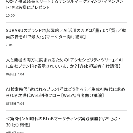
のか？ 事業成長をリードするデジタルマーケティング・マネジメン
￥1,599
ト』を3名様にプレゼント
anan(アンアン)2026/07/08号 No.2502[2026
Anker PowerLine III Flow USB-C & USB-C
年後半、あなたの恋と運命／山田涼介]
【New】Amazon Fire TV Stick HD | 手軽にスト
ケーブル Anker絡まないケーブル 240W 結束バン
10:00
リーミングをはじめよう | ストリーミングメディアプ
ド付き USB PD対応 シリコン素材採用 iPhone
￥880
レイヤー
17 / 16 / 15 / Galaxy iPad Pro MacBook
￥1,890
Pro/Air 各種対応 (1.8m ミッドナイトブラック)
SUBARUのブランド想起戦略／AI活用のカギは「量」より「質」／動
￥6,980
画広告をAIで最大化【マーケター向け講演】
ママ投資家が育休中に１億貯めた株式投資
アサヒ飲料 モンスター エナジー 355ml×24本
￥1,870
7:04
Anker Soundcore P31i (Bluetooth 6.1) 【完
￥4,192
全ワイヤレスイヤホン/アクティブノイズキャンセリ
ング/マルチポイント接続 / 最大50時間再生 / PSE
人と機械の両方に読まれるための「アクセシビリティツリー」／AI
組織の成果を最大化する ルールのデザイン
技術基準適合】ブラック
￥5,990
サッポロ 生ビール 黒ラベル 350ml 缶 24本 ビー
に自社ブランドは表示されていますか？【Web担当者向け講演】
￥1,980
ル ケース買い【6/30応募〆切! 黒ラベルビヤセラー
8月6日 7:04
キャンペーン】
Anker PowerLine III Flow USB-C & USB-C
ケーブル Anker絡まないケーブル 240W 結束バン
￥4,857
ド付き USB PD対応 シリコン素材採用 iPhone
AI検索時代“選ばれるブランド”はどう作る？／生成AI時代に求め
Amazonランキングをもっと見る
17 / 16 / 15 / Galaxy iPad Pro MacBook
￥1,890
られる次世代Web制作フロー【Web担当者向け講演】
Pro/Air 各種対応 (1.8m ミッドナイトブラック)
Amazonランキングをもっと見る
8月5日 7:04
Amazonランキングをもっと見る
＜第3回＞AI時代のBtoBマーケティング実践講座【9/29（火）・
30（水）開催】
8月4日 9:00