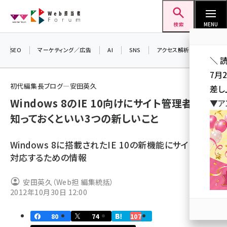
メ
Web担当者Forum
イ
検索
MENU
ン
コ
SEO
マーケティング／広告
AI
SNS
アクセス解析／データ分析
＼ 
ン
7月
テ
初代編集長ブログ―安田英久
差し
ン
Windows 8のIE 10向けにサイト管理者が
▼ア
ツ
seo (3523)
知っておくといい3つの新しいこと
に
ai (2804)
移
Windows 8に搭載されたIE 10の新機能にサイト側で
動
youtube (2429)
対応するための情報
note (2312)
安田英久（Web担 編集統括）
セミナー (2303)
2012年10月30日 12:00
z世代 (1622)
80
74
107
meo (1275)