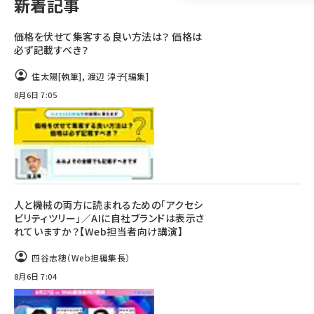
新着記事
llmo (1160)
価格を伏せて集客する良い方法は？ 価格は
必ず記載すべき？
住太陽
[執筆]
,
渡辺 淳子
[編集]
8月6日 7:05
人と機械の両方に読まれるための「アクセシ
ビリティツリー」／AIに自社ブランドは表示さ
れていますか？【Web担当者向け講演】
四谷志穂（Web担編集長）
8月6日 7:04