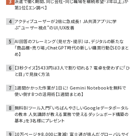
派遣で働く期間、同じ会社・同じ職場を継続希望「3年以上」が
第1位【エン調べ】
アクティブユーザーが2倍に急成長！ JA共済アプリに学
ぶ“ユーザー視点”のUI/UX改善
AI回答のフレーミング（見せ方・提示）は、デジタルの新たな
「商品棚・売り場」――ChatGPT時代の新しい購買行動【SEOまと
め】
【3秒クイズ】5433円は3人で割り切れる？ 電卓を使わずに「ひ
と目」で見抜く方法
1週間かかった作業が1日に！ Gemini Notebookを無料で
使い倒す8つの活用術【1週間まとめ】
無料BIツール入門『いちばんやさしいGoogleデータポータル
の教本 人気講師が教える業務で使えるダッシュボード構築の
基本』を3名様にプレゼント
10万ページを8,000に激減！ 富士通が挑んだグローバルサイ