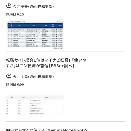
今井扶美（Web担編集部）
8月6日 6:15
転職サイト総合1位はマイナビ転職！ 「使いや
すさ」はエン転職が首位【BBSec調べ】
今井扶美（Web担編集部）
8月6日 6:00
明日からすぐに使える、Gemini Notebookを