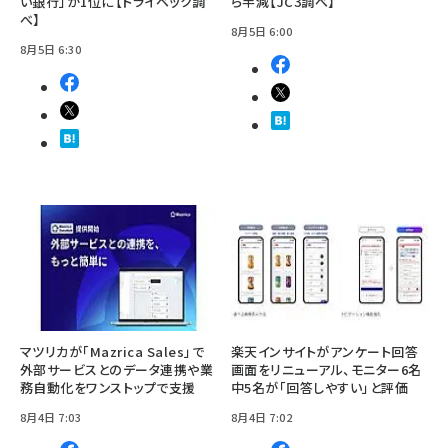
い銀行」が1位に【トライベック調
ら半減【JC3調べ】
べ】
8月5日 6:00
8月5日 6:30
マツリカが「Mazrica Sales」で
楽天インサイトがアンケート回答
外部サービスとのデータ連携や業
画面をリニューアル、モニター6名
務自動化をワンストップで支援
中5名が「回答しやすい」と評価
8月4日 7:03
8月4日 7:02