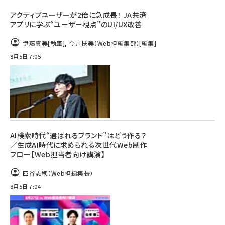
アクティブユーザーが2倍に急成長！ JA共済
アプリに学ぶ“ユーザー視点”のUI/UX改善
伊藤真美
[執筆]
,
今井扶美（Web担編集部）
[編集]
8月5日 7:05
AI検索時代“選ばれるブランド”はどう作る？
／生成AI時代に求められる次世代Web制作
フロー【Web担当者向け講演】
四谷志穂（Web担編集長）
8月5日 7:04