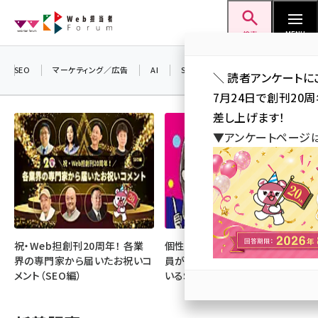
メ
Web担当者Forum
イ
検索
MENU
ン
コ
SEO
マーケティング／広告
AI
SNS
アクセス解析／データ分析
＼ 読者アンケートに
ン
7月24日で創刊20
テ
差し上げます！
ン
▼アンケートページ
ツ
seo (3519)
に
ai (2801)
移
動
youtube (2425)
note (2310)
祝・Web担創刊20周年！ 各業
個性・専門性・熱量が光る！ 社
界の専門家から届いたお祝いコ
員が主役となって成果を上げて
セミナー (2301)
メント（SEO編）
いるSNS好事例
z世代 (1620)
meo (1274)