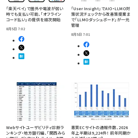
「楽天ペイ」で圏外や電波が弱い
「User Insight」でAIO・LLMO対
時でも支払い可能、「オフライン
策状況チェックから改善策提案ま
コード払い」の提供を順次開始
で「LLMOダッシュボード」が一元
管理
8月5日 7:02
8月5日 7:01
Webサイトユーザビリティ診断ラ
悪質ECサイトの通報件数、2026
ンキング・地方銀行編、「関西みら
年上半期は9,224件！ 前年同期か