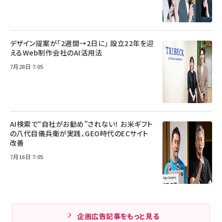
デザイン提案が「2週間→2日に」 設立22年を迎
えるWeb制作会社のAI活用法
7月28日 7:05
AI検索で“自社がお勧め”されない！ お米ギフト
の八代目儀兵衛が実践、GEO時代のECサイト
改善
7月16日 7:05
企画広告記事をもっと見る