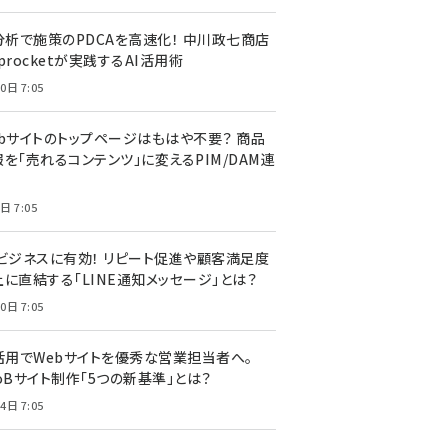
I分析で施策のPDCAを高速化！ 中川政七商店
procketが実践するAI活用術
0日 7:05
ebサイトのトップページはもはや不要？ 商品
を「売れるコンテンツ」に変えるPIM/DAM連
日 7:05
Cビジネスに有効！ リピート促進や顧客満足度
上に直結する「LINE通知メッセージ」とは？
0日 7:05
I活用でWebサイトを優秀な営業担当者へ。
oBサイト制作「5つの新基準」とは？
4日 7:05