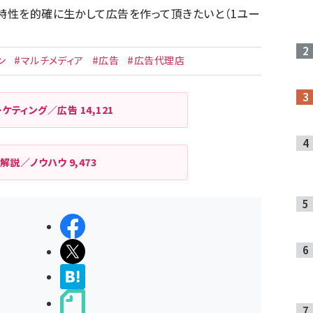
の特性を的確に生かして広告を作って頂きたいと（1ユー
ン
#マルチメディア
#広告
#広告代理店
ーケティング／広告
14,121
解説／ノウハウ
9,473
シェアする
ポストする
>ブクマする
noteで書く