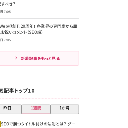
載すべき？
日 7:05
・Web担創刊20周年！ 各業界の専門家から届
お祝いコメント（SEO編）
日 7:05
新着記事をもっと見る
気記事トップ10
昨日
1週間
1か月
SEOで勝つタイトル付けの法則とは？ グー