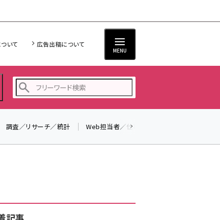
について
広告出稿について
MENU
調査／リサーチ／統計
Web担当者／仕事
法律／標準規格
seo (3538)
ai (2820)
youtube (2444)
note (2322)
セミナー (2315)
着記事