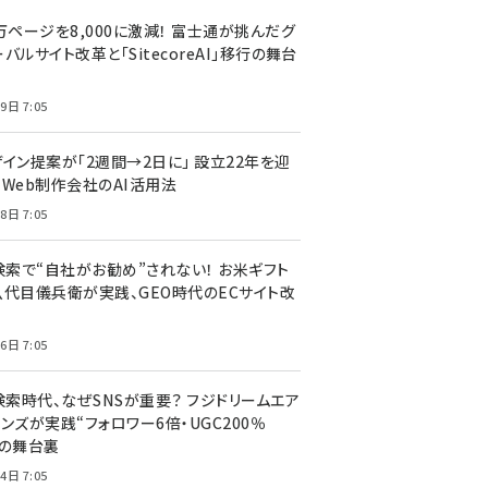
万ページを8,000に激減！ 富士通が挑んだグ
バルサイト改革と「SitecoreAI」移行の舞台
9日 7:05
ザイン提案が「2週間→2日に」 設立22年を迎
るWeb制作会社のAI活用法
8日 7:05
I検索で“自社がお勧め”されない！ お米ギフト
八代目儀兵衛が実践、GEO時代のECサイト改
6日 7:05
検索時代、なぜSNSが重要？ フジドリームエア
ンズが実践“フォロワー6倍・UGC200％
”の舞台裏
4日 7:05