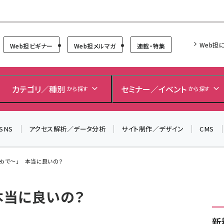
Forum
Web担
Web担ビギナー
Web担メルマガ
連載・特集
＼ 8月27日開催、申し込み受付中！ ／
生成AIをマーケティング等に活用するための考え方を学べ
カテゴリ／種別
セミナー／イベント
るセミナーイベント「生成AI × マーケティング フォーラム
から探す
から探す
2026」開催！
▼申し込みはこちらから▼
SNS
アクセス解析／データ分析
サイト制作／デザイン
CMS
ebで～」 本当に良いの？
本当に良いの？
新