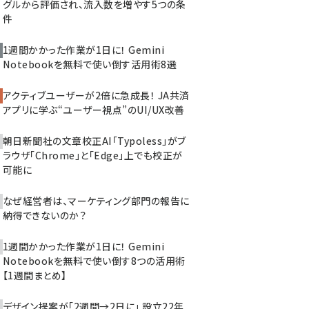
グルから評価され、流入数を増やす5つの条
件
1週間かかった作業が1日に！ Gemini
Notebookを無料で使い倒す活用術8選
アクティブユーザーが2倍に急成長！ JA共済
アプリに学ぶ“ユーザー視点”のUI/UX改善
朝日新聞社の文章校正AI「Typoless」がブ
ラウザ「Chrome」と「Edge」上でも校正が
可能に
なぜ経営者は、マーケティング部門の報告に
納得できないのか？
1週間かかった作業が1日に！ Gemini
Notebookを無料で使い倒す8つの活用術
【1週間まとめ】
デザイン提案が「2週間→2日に」 設立22年