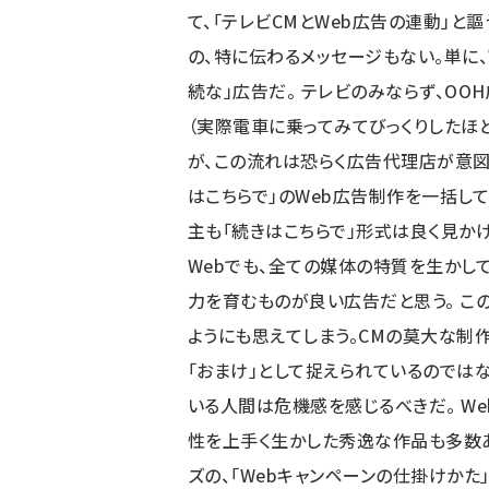
て、「テレビCMとWeb広告の連動」と
の、特に伝わるメッセージもない。単に、
続な」広告だ。 テレビのみならず、OO
（実際電車に乗ってみてびっくりしたほ
が、この流れは恐らく広告代理店が意図
はこちらで」のWeb広告制作を一括して
主も「続きはこちらで」形式は良く見かけ
Webでも、全ての媒体の特質を生かし
力を育むものが良い広告だと思う。 こ
ようにも思えてしまう。CMの莫大な制作
「おまけ」として捉えられているのではな
いる人間は危機感を感じるべきだ。 We
性を上手く生かした秀逸な作品も多数ある。
ズの、
「Webキャンペーンの仕掛けかた