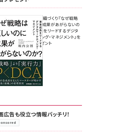
成果を生む組織づくり『なぜ戦略
は正しいのに成果があがらないの
か？ 事業成長をリードするデジタ
ルマーケティング・マネジメント』を
3名様にプレゼント
8月7日 10:00
画広告も役立つ情報バッチリ！
ponsored