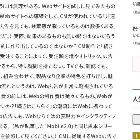
記
謳うには無理がある。 Webサイトを試しに見てみたもの
8月6
Webサイトへの導線として、CMが使われている「非連
H広告を見ても、検索窓が載っているものは数多くある。
祝
いた
どだ。） 実際、効果のあるものも無い訳ではないだろう
8月6
的に作り出しているのではないか？ CM制作と「続き
受注することによって、受注額を増やすトリック。広告
るから、特に疑問を持たない。 TVでも、雑誌でも、
て、組み合わせて、製品なり企業の特色を打ち出し、魅
の流れというのは、Web広告が非常に軽視されている
費の前には、Webの制作費は微々たるもの。Webが
人
いか？「続きはこちらで」の潮流にはWebに携わって
b広告にも、Webならではの表現力やインタラクティブ
 （私が執筆した「Mobile2.0」と同じ黒本シリー
」
を参照して見てください。） CMに従属するWeb広告で