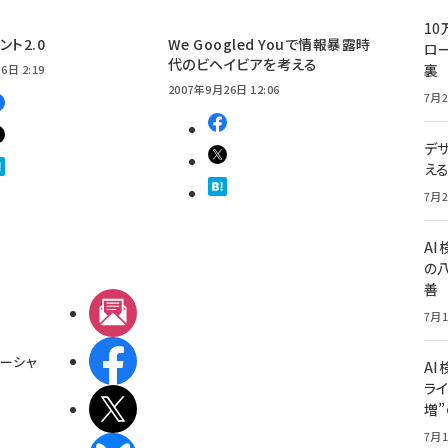
10
ント2.0
We Googled Youで情報暴露時
ロー
代のビヘイビアを考える
裏
6日 2:19
2007年9月26日 12:06
7月2
デ
え
7月2
A
の
善
メルマガ
7月1
Facebook
ーシャ
AI
ライ
X(エックス)
増
7月1