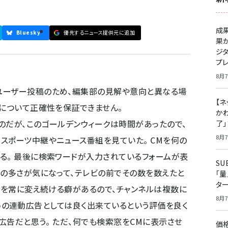
成
Bluesky
優先するニュース提供元に追加
果
ジ
プ
8月7
ユーザー投稿のため、編集部の見解や意向と異なる場
【ネ
容について正確性を保証できません。
かわ
のだが、このゴールデンウィークは時間があったので、
了
8月7
スポーツ中継やニュース番組を見ていた。 CMを何の
る。 最後に検索ワードが入力されているフォームが表
S
その多さが気になって、テレビの前でその数を数えたと
「
タ
ネルを常に変え続ける癖があるので、チャンネルは複数に
8月7
とWebの連動広告としては良く出来ているという評価を良く
広告だと思う。 ただ、何でも検索窓をCMに表示させ
価