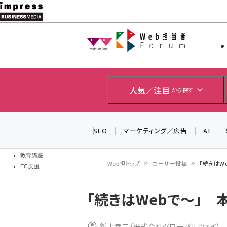
メ
イ
Web担当者
Web担当者
ン
EC担当者
コ
製品導入
ン
企業IT
ソフト開発
テ
人気／注目
から探す
IoT・AI
ン
DCクラウド
研究・調査
ツ
SEO
マーケティング／広告
AI
エネルギー
に
ドローン
移
教育講座
Web担トップ
ユーザー投稿
「続きはW
EC支援
動
パ
「続きはWebで～」 
ン
く
新上幸二（株式会社グローバルウェイ）