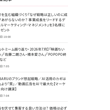
z世代 (1629)
果を生む組織づくり『なぜ戦略は正しいのに成
meo (1281)
があがらないのか？ 事業成長をリードするデ
llmo (1167)
タルマーケティング・マネジメント』を3名様に
レゼント
日 10:00
ットミーム振り返り・2026年7月】「映画ちい
」「佐藤二朗さん・橋本愛さん」「POPOPO終
」など
日 7:05
UBARUのブランド想起戦略／AI活用のカギは
量」より「質」／動画広告をAIで最大化【マーケ
ー向け講演】
日 7:04
格を伏せて集客する良い方法は？ 価格は必ず