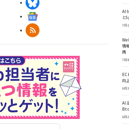
BlueSky
A
Googleニュース
とS
7月1
RSS
W
情報
携
7月8
E
向
6月3
A
Bt
6月2