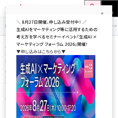
メ
Web担当者Forum
イ
検索
MENU
ン
＼ 8月27日開催、申し込み受付中！ ／
コ
SEO
マーケティング／広告
AI
SNS
アクセス解析／データ分析
生成AIをマーケティング等に活用するための
ン
考え方を学べるセミナーイベント「生成AI ×
テ
用語「データベース」 が使われている記事の一
マーケティング フォーラム 2026」開催！
ン
▼申し込みはこちらから▼
覧
ツ
seo (3528)
全 67 記事中 1 ～ 50 を表示中
に
ai (2811)
移
SRA OSS、オープンソースのPostgreSQL用
大規模対応ミドルウェア「pgpool-II」をリリー
動
youtube (2439)
ス
note (2315)
斉藤 彰男（Web担 編集部）
セミナー (2308)
2006年9月28日 2:35
z世代 (1623)
meo (1277)