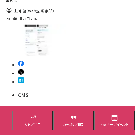
山川 健（Web担 編集部）
2019年1月21日 7:02
CMS
PayPayが企業データベース「LBC」を導入、加
盟店開拓強化へ
人気／注目
カテゴリ／種別
セミナー／イベント
網羅性の高さと企業属性の充実度から、営業戦略策定のデータベースに