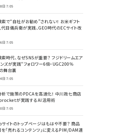
8日 7:05
I検索で“自社がお勧め”されない！ お米ギフト
八代目儀兵衛が実践、GEO時代のECサイト改
6日 7:05
検索時代、なぜSNSが重要？ フジドリームエア
ンズが実践“フォロワー6倍・UGC200％
”の舞台裏
4日 7:05
I分析で施策のPDCAを高速化！ 中川政七商店
procketが実践するAI活用術
0日 7:05
ebサイトのトップページはもはや不要？ 商品
を「売れるコンテンツ」に変えるPIM/DAM連