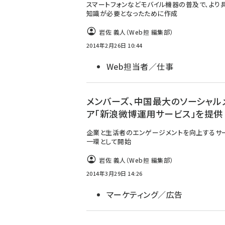
スマートフォンなどモバイル機器の普及で、より
知識が必要となったために作成
岩佐 義人（Web担 編集部）
2014年2月26日 10:44
Web担当者／仕事
メンバーズ、中国最大のソーシャル
ア「新浪微博運用サービス」を提供
企業と生活者のエンゲージメントを向上するサ
一環として開始
岩佐 義人（Web担 編集部）
2014年3月29日 14:26
マーケティング／広告