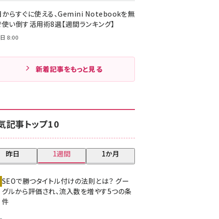
からすぐに使える、Gemini Notebookを無
で使い倒す活用術8選【週間ランキング】
日 8:00
新着記事をもっと見る
気記事トップ10
昨日
1週間
1か月
SEOで勝つタイトル付けの法則とは？ グー
グルから評価され、流入数を増やす5つの条
件