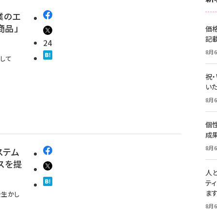
業のエ
商品」
価
記
24
8月6
用して
祝
いた
8月6
個
成
8月6
ステム
スを提
人
テ
ま
を生かし
8月6