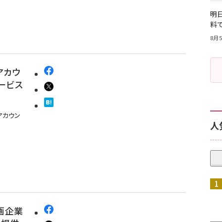
明日
料
8月5
アカウ
ービス
アカウン
人
参画企業