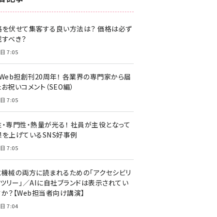
z世代 (1622)
格を伏せて集客する良い方法は？ 価格は必ず
meo (1275)
載すべき？
llmo (1163)
日 7:05
・Web担創刊20周年！ 各業界の専門家から届
お祝いコメント（SEO編）
日 7:05
性・専門性・熱量が光る！ 社員が主役となって
果を上げているSNS好事例
日 7:05
と機械の両方に読まれるための「アクセシビリ
ィツリー」／AIに自社ブランドは表示されてい
すか？【Web担当者向け講演】
日 7:04