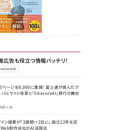
画広告も役立つ情報バッチリ！
ponsored
万ページを8,000に激減！ 富士通が挑んだグ
バルサイト改革と「SitecoreAI」移行の舞台
9日 7:05
ザイン提案が「2週間→2日に」 設立22年を迎
るWeb制作会社のAI活用法