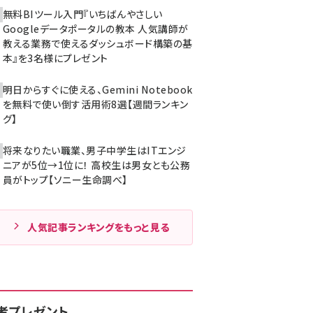
無料BIツール入門『いちばんやさしい
Googleデータポータルの教本 人気講師が
教える業務で使えるダッシュボード構築の基
本』を3名様にプレゼント
明日からすぐに使える、Gemini Notebook
を無料で使い倒す活用術8選【週間ランキン
グ】
将来なりたい職業、男子中学生はITエンジ
ニアが5位→1位に！ 高校生は男女とも公務
員がトップ【ソニー生命調べ】
人気記事ランキングをもっと見る
者プレゼント