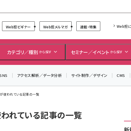
Forum
Web担
Web担ビギナー
Web担メルマガ
連載・特集
＼ 8月27日開催、申し込み受付中！ ／
生成AIをマーケティング等に活用するための考え方を学べ
カテゴリ／種別
セミナー／イベント
から探す
から探す
るセミナーイベント「生成AI × マーケティング フォーラム
2026」開催！
SNS
アクセス解析／データ分析
サイト制作／デザイン
CMS
▼申し込みはこちらから▼
」 が使われている記事の一覧
が使われている記事の一覧
新