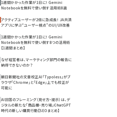
1週間かかった作業が1日に！ Gemini
Notebookを無料で使い倒す活用術8選
アクティブユーザーが2倍に急成長！ JA共済
アプリに学ぶ“ユーザー視点”のUI/UX改善
1週間かかった作業が1日に！ Gemini
Notebookを無料で使い倒す8つの活用術
【1週間まとめ】
なぜ経営者は、マーケティング部門の報告に
納得できないのか？
朝日新聞社の文章校正AI「Typoless」がブ
ラウザ「Chrome」と「Edge」上でも校正が
可能に
AI回答のフレーミング（見せ方・提示）は、デ
ジタルの新たな「商品棚・売り場」――ChatGPT
時代の新しい購買行動【SEOまとめ】