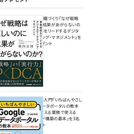
成果を生む組織づくり『なぜ戦略
は正しいのに成果があがらないの
か？ 事業成長をリードするデジタ
ルマーケティング・マネジメント』を
3名様にプレゼント
10:00
無料BIツール入門『いちばんやさし
いGoogleデータポータルの教本
人気講師が教える業務で使える
ダッシュボード構築の基本』を3名
様にプレゼント
7月31日 10:00