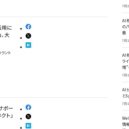
7月2
A
活用に
の
善
」、大
7月1
カウント
AI
ライ
増
7月1
A
とS
7月1
サポー
ネクト」
W
情報