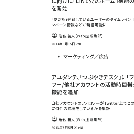
に向けに「LINE公式ホーム」機能
を開始
「友だち」登録しているユーザーのタイムライン
ンペーン情報などが発信可能に
岩佐 義人（Web担 編集部）
2013年6月15日 2:01
マーケティング／広告
アユダンテ、「つぶやきデスク」に「
ワー/他社アカウントの活動時間帯
機能を追加
自社アカウントのフォロワーがTwitter上でと
に何件の投稿をしているかを集計
岩佐 義人（Web担 編集部）
2013年7月5日 21:48