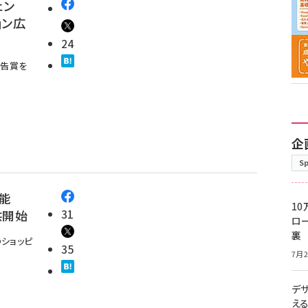
ェン
ョン広
24
広告賞を
企
S
機能
10
31
供開始
ロー
裏
のショッピ
35
7月2
デ
え