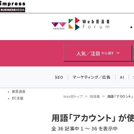
メ
イ
Web担当者
Web担当者
ン
EC担当者
コ
製品導入
ン
企業IT
ソフト開発
テ
人気／注目
から探す
IoT・AI
ン
DCクラウド
研究・調査
ツ
SEO
マーケティング／広告
AI
エネルギー
に
ドローン
移
教育講座
Web担トップ
用語集
用語「アカウント
EC支援
動
パ
用語「アカウント」 
ン
全 36 記事中 1 ～ 36 を表示中
く