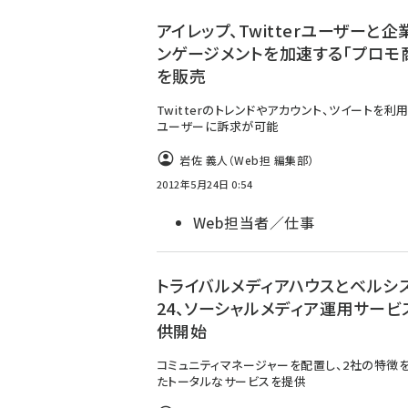
ず
アイレップ、Twitterユーザーと企
ンゲージメントを加速する「プロモ
を販売
Twitterのトレンドやアカウント、ツイートを利
ユーザーに訴求が可能
岩佐 義人（Web担 編集部）
2012年5月24日 0:54
Web担当者／仕事
トライバルメディアハウスとベルシ
24、ソーシャルメディア運用サービ
供開始
コミュニティマネージャーを配置し、2社の特徴
たトータルなサービスを提供