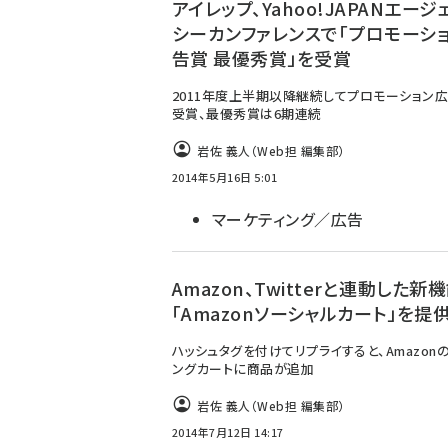
アイレップ、Yahoo!JAPANエージ
シーカンファレンスで「プロモーシ
告賞 最優秀賞」を受賞
2011年度上半期以降継続してプロモーション
受賞、最優秀賞は6期連続
岩佐 義人（Web担 編集部）
2014年5月16日 5:01
マーケティング／広告
Amazon、Twitterと連動した新
「Amazonソーシャルカート」を提
ハッシュタグを付けてリプライすると、Amazon
ングカートに商品が追加
岩佐 義人（Web担 編集部）
2014年7月12日 14:17