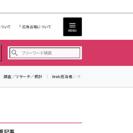
について
広告出稿について
MENU
調査／リサーチ／統計
Web担当者／仕事
法律／標準規格
seo (3524)
ai (2804)
youtube (2431)
note (2312)
セミナー (2306)
着記事