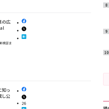
業の広
al
効果検証ま
に知っ
成し公
26
読