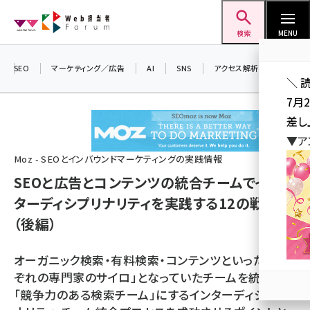
メ
Web担当者Forum
イ
検索
MENU
ン
コ
SEO
マーケティング／広告
AI
SNS
アクセス解析／データ分析
＼ 
ン
7月
テ
差し
ン
▼ア
ツ
seo (3523)
Moz - SEOとインバウンドマーケティングの実践情報
に
SEOと広告とコンテンツの統合チームでイン
ai (2804)
移
ターディシプリナリティを実践する12の戦術
動
youtube (2429)
（後編）
note (2312)
オーガニック検索・有料検索・コンテンツといった「それ
セミナー (2303)
ぞれの専門家のサイロ」となっていたチームを統合し、
z世代 (1622)
「競争力のある検索チーム」にするインターディシプリ
meo (1275)