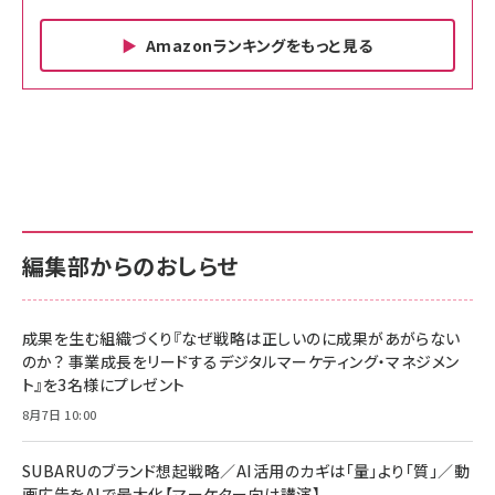
Amazonランキングをもっと見る
Amazon ビジネス・経済関連書籍 の売れ筋ランキン
Amazon 家電＆カメラ の売れ筋ランキング
Amazon パソコン・周辺機器 の売れ筋ランキング
グ
更新日時：2026/06/26 19:00
更新日時：2026/06/26 19:00
更新日時：2026/06/26 19:00
anan(アンアン)2026/07/01号 No.2501[魅せる
KIOXIA(キオクシア) 旧東芝メモリ microSD
KIOXIA(キオクシア) 旧東芝メモリ microSD
カラダ2026／宮舘涼太]
128GB UHS-I Class10 (最大読出速度
128GB UHS-I Class10 (最大読出速度
100MB/s) Nintendo Switch動作確認済 国内
100MB/s) Nintendo Switch動作確認済 国内
￥880
サポート正規品 メーカー保証5年 KLMEA128G
サポート正規品 メーカー保証5年 KLMEA128G
￥2,680
￥2,680
編集部からのおしらせ
anan(アンアン)2026/06/24号 No.2500増刊
スペシャルエディション[王道エンタメの矜持／
NIMASO ガラスフィルム iPhone 17 用 保護フィ
Amazon eギフトカード - Amazonロゴ - クラ
BTS]
ルム 強化ガラス 耐衝撃 高透過率 指紋防止 貼りや
シック
すい ガイド枠付き いPhone17 (6.3インチ) 対応
成果を生む組織づくり『なぜ戦略は正しいのに成果があがらない
￥1,100
￥5,000
2枚セット DSP25F1698
のか？ 事業成長をリードするデジタルマーケティング・マネジメン
￥1,599
ト』を3名様にプレゼント
anan(アンアン)2026/07/08号 No.2502[2026
Anker PowerLine III Flow USB-C & USB-C
年後半、あなたの恋と運命／山田涼介]
【New】Amazon Fire TV Stick HD | 手軽にスト
ケーブル Anker絡まないケーブル 240W 結束バン
8月7日 10:00
リーミングをはじめよう | ストリーミングメディアプ
ド付き USB PD対応 シリコン素材採用 iPhone
￥880
レイヤー
17 / 16 / 15 / Galaxy iPad Pro MacBook
￥1,890
Pro/Air 各種対応 (1.8m ミッドナイトブラック)
SUBARUのブランド想起戦略／AI活用のカギは「量」より「質」／動
￥6,980
画広告をAIで最大化【マーケター向け講演】
ママ投資家が育休中に１億貯めた株式投資