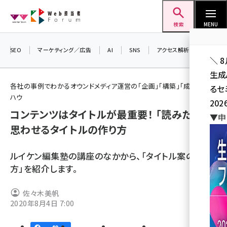
メ
Web担当者Forum
イ
検索
MENU
ン
コ
SEO
マーケティング／広告
AI
SNS
アクセス解析／データ分析
＼ 
ン
生成
テ
各社の事例でわかるオウンドメディア運営の「企画」「構築」「成果」ノウ
るセ
ン
ハウ
202
ツ
コンテンツはタイトルが最重要！ 「読みたい」と
seo (3526)
▼申
に
思わせるタイトルの作り方
ai (2807)
移
動
youtube (2434)
ルイケン編集塾の講座のなかから、「タイトル案の作り
方」を紹介します。
note (2312)
セミナー (2307)
佐々木美帆
2020年8月4日 7:00
z世代 (1622)
meo (1275)