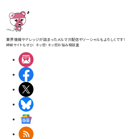
業界情報やナレッジが詰まったメルマガ配信やソーシャルもよろしくです！
姉妹サイトもぜひ：
ネッ担
・
ネッ担お悩み相談室
メルマガ
Facebook
X(エックス)
BlueSky
Googleニュース
RSS