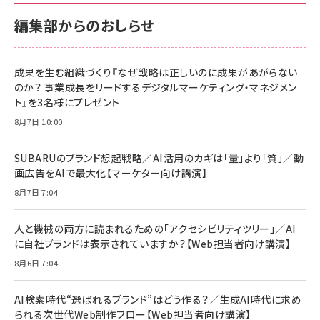
￥880
サポート正規品 メーカー保証5年 KLMEA128G
サポート正規品 メーカー保証5年 KLMEA128G
￥2,680
￥2,680
編集部からのおしらせ
anan(アンアン)2026/06/24号 No.2500増刊
スペシャルエディション[王道エンタメの矜持／
NIMASO ガラスフィルム iPhone 17 用 保護フィ
Amazon eギフトカード - Amazonロゴ - クラ
BTS]
ルム 強化ガラス 耐衝撃 高透過率 指紋防止 貼りや
シック
すい ガイド枠付き いPhone17 (6.3インチ) 対応
成果を生む組織づくり『なぜ戦略は正しいのに成果があがらない
￥1,100
￥5,000
2枚セット DSP25F1698
のか？ 事業成長をリードするデジタルマーケティング・マネジメン
￥1,599
ト』を3名様にプレゼント
anan(アンアン)2026/07/08号 No.2502[2026
Anker PowerLine III Flow USB-C & USB-C
年後半、あなたの恋と運命／山田涼介]
【New】Amazon Fire TV Stick HD | 手軽にスト
ケーブル Anker絡まないケーブル 240W 結束バン
8月7日 10:00
リーミングをはじめよう | ストリーミングメディアプ
ド付き USB PD対応 シリコン素材採用 iPhone
￥880
レイヤー
17 / 16 / 15 / Galaxy iPad Pro MacBook
￥1,890
Pro/Air 各種対応 (1.8m ミッドナイトブラック)
SUBARUのブランド想起戦略／AI活用のカギは「量」より「質」／動
￥6,980
画広告をAIで最大化【マーケター向け講演】
ママ投資家が育休中に１億貯めた株式投資
アサヒ飲料 モンスター エナジー 355ml×24本
￥1,870
8月7日 7:04
Anker Soundcore P31i (Bluetooth 6.1) 【完
￥4,192
全ワイヤレスイヤホン/アクティブノイズキャンセリ
ング/マルチポイント接続 / 最大50時間再生 / PSE
人と機械の両方に読まれるための「アクセシビリティツリー」／AI
組織の成果を最大化する ルールのデザイン
技術基準適合】ブラック
￥5,990
サッポロ 生ビール 黒ラベル 350ml 缶 24本 ビー
に自社ブランドは表示されていますか？【Web担当者向け講演】
￥1,980
ル ケース買い【6/30応募〆切! 黒ラベルビヤセラー
8月6日 7:04
キャンペーン】
Anker PowerLine III Flow USB-C & USB-C
ケーブル Anker絡まないケーブル 240W 結束バン
￥4,857
ド付き USB PD対応 シリコン素材採用 iPhone
AI検索時代“選ばれるブランド”はどう作る？／生成AI時代に求め
Amazonランキングをもっと見る
17 / 16 / 15 / Galaxy iPad Pro MacBook
￥1,890
られる次世代Web制作フロー【Web担当者向け講演】
Pro/Air 各種対応 (1.8m ミッドナイトブラック)