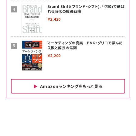
Brand Shift(ブランド・シフト): 「信頼」で選ば
れる時代の成長戦略
￥2,420
マーケティングの真実 P&G・グリコで学んだ
失敗と成長の法則
￥2,200
Amazonランキングをもっと見る
Amazon ビジネス・経済関連書籍 の売れ筋ランキン
Amazon 家電＆カメラ の売れ筋ランキング
Amazon パソコン・周辺機器 の売れ筋ランキング
グ
更新日時：2026/06/26 19:00
更新日時：2026/06/26 19:00
更新日時：2026/06/26 19:00
anan(アンアン)2026/07/01号 No.2501[魅せる
KIOXIA(キオクシア) 旧東芝メモリ microSD
KIOXIA(キオクシア) 旧東芝メモリ microSD
カラダ2026／宮舘涼太]
128GB UHS-I Class10 (最大読出速度
128GB UHS-I Class10 (最大読出速度
100MB/s) Nintendo Switch動作確認済 国内
100MB/s) Nintendo Switch動作確認済 国内