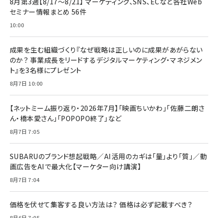
8月第3週【8/17～8/21】 マーケティング、SNS、ECなど各社Web
セミナー情報まとめ 56件
10:00
成果を生む組織づくり『なぜ戦略は正しいのに成果があがらない
のか？ 事業成長をリードするデジタルマーケティング・マネジメン
ト』を3名様にプレゼント
8月7日 10:00
【ネットミーム振り返り・2026年7月】「映画ちいかわ」「佐藤二朗さ
ん・橋本愛さん」「POPOPO終了」など
8月7日 7:05
SUBARUのブランド想起戦略／AI活用のカギは「量」より「質」／動
画広告をAIで最大化【マーケター向け講演】
8月7日 7:04
価格を伏せて集客する良い方法は？ 価格は必ず記載すべき？
8月6日 7:05