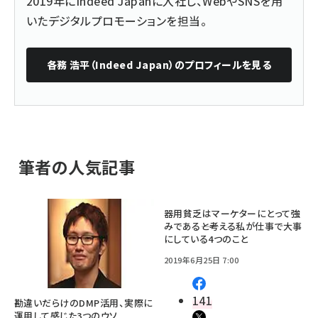
2019年にIndeed Japanに入社し、WebやSNSを用
いたデジタルプロモーションを担当。
各務 浩平（Indeed Japan）
のプロフィールを見る
筆者の人気記事
器用貧乏はマーケターにとって強
みである――と考える私が仕事で大事
にしている4つのこと
2019年6月25日 7:00
141
勘違いだらけのDMP活用、実際に
運用して感じた3つのウソ