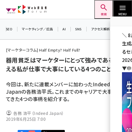
メ
Web担当者Forum
イ
検索
MENU
ン
コ
SEO
マーケティング／広告
AI
SNS
アクセス解析／データ分析
＼ 
ン
生成
テ
[マーケターコラム] Half Empty? Half Full?
るセ
ン
器用貧乏はマーケターにとって強みである――と考
202
ツ
seo (3541)
える私が仕事で大事にしている4つのこと
▼申
に
ai (2827)
移
今回は、新たに連載メンバーに加わったIndeed
動
youtube (2449)
Japanの各務浩平氏。これまでのキャリアで大事にし
てきた4つの事柄を紹介する。
note (2323)
セミナー (2318)
各務 浩平（Indeed Japan）
2019年6月25日 7:00
z世代 (1632)
meo (1282)