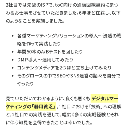
2社目では先述のISPで、toC向けの通信回線契約にまつ
わるお仕事をさせていただきました。6年ほど在籍し、以下
のようなことを実施しました。
各種マーケティングソリューションの導入～浸透の戦
略を作って実践したり
年間50本のA/Bテストを回したり
DMP導入～運用してみたり
コンテンツメディアを2つほど立ち上げてみたり
そのグロースの中でSEOやSNS運営の諸々を自分で
やったり
見ていただいてわかるように、良くも悪くも
デジタルマー
ケティングの「器用貧乏」
。1社目における「技術」への理解
と、2社目での実践を通して、幅広く多くの実戦経験とそれ
に伴う知見を会得できたことは幸いでした。