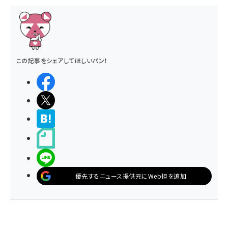
この記事をシェアしてほしいパン！
シェアする
ポストする
>ブクマする
noteで書く
LINEで送る
優先するニュース提供元にWeb担を追加