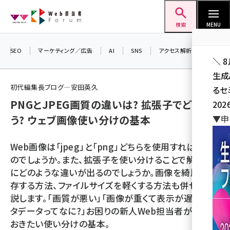
メ
Web担当者Forum
イ
検索
MENU
ン
コ
SEO
マーケティング／広告
AI
SNS
アクセス解析／データ分析
＼ 
ン
生成
テ
初代編集長ブログ―安田英久
るセ
ン
PNGとJPEG画質の違いは? 拡張子でどう違
202
ツ
seo (3541)
う? ウェブ画像使い分けの基本
▼申
に
ai (2827)
移
Web画像は「jpeg」と「png」どちらを使用すればよい
動
youtube (2449)
のでしょうか。また、拡張子を使い分けることで解像度
にどのような違いが出るのでしょうか。画像を綺麗に保
note (2323)
存する方法、ファイルサイズを軽くする方法も併せて解
セミナー (2318)
説します。「画質が悪い」「画像が重くて表示が遅い」「メ
タデータってなに?」お困りの新人Web担当者が知って
z世代 (1632)
おきたい使い分けの基本。
meo (1282)