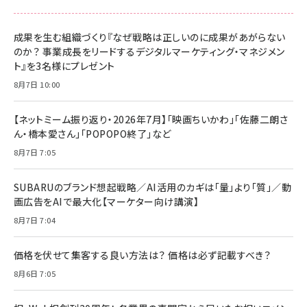
成果を生む組織づくり『なぜ戦略は正しいのに成果があがらない
のか？ 事業成長をリードするデジタルマーケティング・マネジメン
ト』を3名様にプレゼント
8月7日 10:00
【ネットミーム振り返り・2026年7月】「映画ちいかわ」「佐藤二朗さ
ん・橋本愛さん」「POPOPO終了」など
8月7日 7:05
SUBARUのブランド想起戦略／AI活用のカギは「量」より「質」／動
画広告をAIで最大化【マーケター向け講演】
8月7日 7:04
価格を伏せて集客する良い方法は？ 価格は必ず記載すべき？
8月6日 7:05