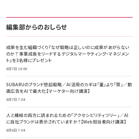
anan(アンアン)2026/07/01号 No.2501[魅せる
KIOXIA(キオクシア) 旧東芝メモリ microSD
KIOXIA(キオクシア) 旧東芝メモリ microSD
カラダ2026／宮舘涼太]
128GB UHS-I Class10 (最大読出速度
128GB UHS-I Class10 (最大読出速度
100MB/s) Nintendo Switch動作確認済 国内
100MB/s) Nintendo Switch動作確認済 国内
￥880
サポート正規品 メーカー保証5年 KLMEA128G
サポート正規品 メーカー保証5年 KLMEA128G
￥2,680
￥2,680
編集部からのおしらせ
anan(アンアン)2026/06/24号 No.2500増刊
スペシャルエディション[王道エンタメの矜持／
NIMASO ガラスフィルム iPhone 17 用 保護フィ
Amazon eギフトカード - Amazonロゴ - クラ
BTS]
ルム 強化ガラス 耐衝撃 高透過率 指紋防止 貼りや
シック
すい ガイド枠付き いPhone17 (6.3インチ) 対応
成果を生む組織づくり『なぜ戦略は正しいのに成果があがらない
￥1,100
￥5,000
2枚セット DSP25F1698
のか？ 事業成長をリードするデジタルマーケティング・マネジメン
￥1,599
ト』を3名様にプレゼント
anan(アンアン)2026/07/08号 No.2502[2026
Anker PowerLine III Flow USB-C & USB-C
年後半、あなたの恋と運命／山田涼介]
【New】Amazon Fire TV Stick HD | 手軽にスト
ケーブル Anker絡まないケーブル 240W 結束バン
8月7日 10:00
リーミングをはじめよう | ストリーミングメディアプ
ド付き USB PD対応 シリコン素材採用 iPhone
￥880
レイヤー
17 / 16 / 15 / Galaxy iPad Pro MacBook
￥1,890
Pro/Air 各種対応 (1.8m ミッドナイトブラック)
SUBARUのブランド想起戦略／AI活用のカギは「量」より「質」／動
￥6,980
画広告をAIで最大化【マーケター向け講演】
ママ投資家が育休中に１億貯めた株式投資
アサヒ飲料 モンスター エナジー 355ml×24本
￥1,870
8月7日 7:04
Anker Soundcore P31i (Bluetooth 6.1) 【完
￥4,192
全ワイヤレスイヤホン/アクティブノイズキャンセリ
ング/マルチポイント接続 / 最大50時間再生 / PSE
人と機械の両方に読まれるための「アクセシビリティツリー」／AI
組織の成果を最大化する ルールのデザイン
技術基準適合】ブラック
￥5,990
サッポロ 生ビール 黒ラベル 350ml 缶 24本 ビー
に自社ブランドは表示されていますか？【Web担当者向け講演】
￥1,980
ル ケース買い【6/30応募〆切! 黒ラベルビヤセラー
8月6日 7:04
キャンペーン】
Anker PowerLine III Flow USB-C & USB-C
ケーブル Anker絡まないケーブル 240W 結束バン
￥4,857