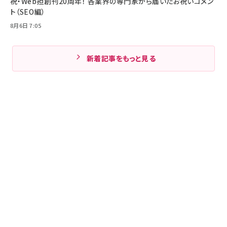
祝・Web担創刊20周年！ 各業界の専門家から届いたお祝いコメン
ト（SEO編）
8月6日 7:05
新着記事をもっと見る