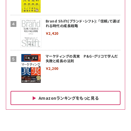
Brand Shift(ブランド・シフト): 「信頼」で選ば
れる時代の成長戦略
￥2,420
マーケティングの真実 P&G・グリコで学んだ
失敗と成長の法則
￥2,200
Amazonランキングをもっと見る
Amazon ビジネス・経済関連書籍 の売れ筋ランキン
Amazon 家電＆カメラ の売れ筋ランキング
Amazon パソコン・周辺機器 の売れ筋ランキング
グ
更新日時：2026/06/26 19:00
更新日時：2026/06/26 19:00
更新日時：2026/06/26 19:00