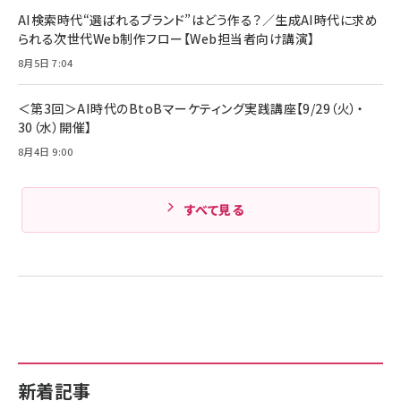
ド付き USB PD対応 シリコン素材採用 iPhone
AI検索時代“選ばれるブランド”はどう作る？／生成AI時代に求め
Amazonランキングをもっと見る
17 / 16 / 15 / Galaxy iPad Pro MacBook
￥1,890
られる次世代Web制作フロー【Web担当者向け講演】
Pro/Air 各種対応 (1.8m ミッドナイトブラック)
Amazonランキングをもっと見る
8月5日 7:04
Amazonランキングをもっと見る
＜第3回＞AI時代のBtoBマーケティング実践講座【9/29（火）・
30（水）開催】
8月4日 9:00
すべて見る
新着記事