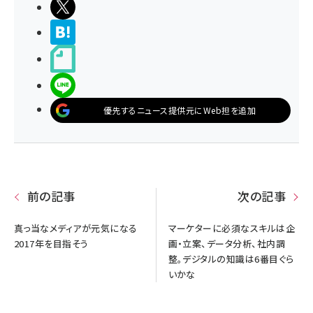
ポストする
>ブクマする
noteで書く
LINEで送る
優先するニュース提供元にWeb担を追加
前の記事
次の記事
真っ当なメディアが元気になる
マーケターに必須なスキルは企
2017年を目指そう
画・立案、データ分析、社内調
整。デジタルの知識は6番目ぐら
いかな