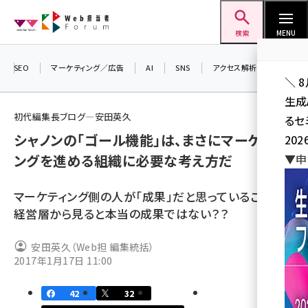
メ
Web担当者Forum
イ
検索
MENU
ン
コ
SEO
マーケティング／広告
AI
SNS
アクセス解析／データ分析
＼ 
ン
生成
テ
初代編集長ブログ―安田英久
るセ
ン
シャノンの「ゴール機能」は、まさにマーケティ
202
ツ
seo (3532)
ングを進める組織に必要な考え方だ
▼申
に
ai (2814)
移
マーケティング側の人が「成果」だと思っていることが、
動
youtube (2441)
経営層から見ると本当の成果ではない？？
note (2317)
安田英久（Web担 編集統括）
セミナー (2310)
2017年1月17日 11:00
z世代 (1623)
42
32
meo (1277)