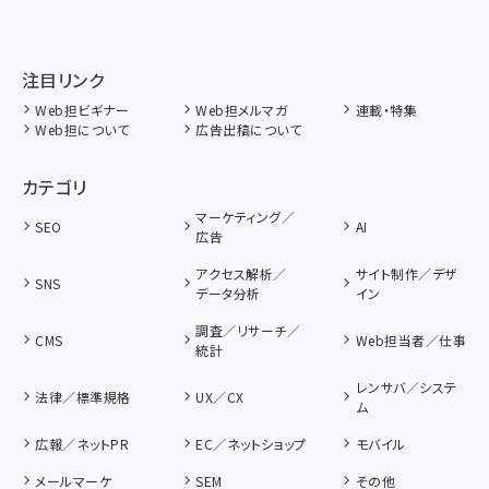
注目リンク
Web担ビギナー
Web担メルマガ
連載・特集
Web担について
広告出稿について
カテゴリ
マーケティング／
SEO
AI
広告
アクセス解析／
サイト制作／デザ
SNS
データ分析
イン
調査／リサーチ／
CMS
Web担当者／仕事
統計
レンサバ／システ
法律／標準規格
UX／CX
ム
広報／ネットPR
EC／ネットショップ
モバイル
メールマーケ
SEM
その他