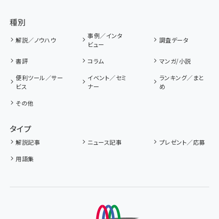
種別
事例／インタ
解説／ノウハウ
調査データ
ビュー
書評
コラム
マンガ/小説
便利ツール／サー
イベント／セミ
ランキング／まと
ビス
ナー
め
その他
タイプ
解説記事
ニュース記事
プレゼント／応募
用語集