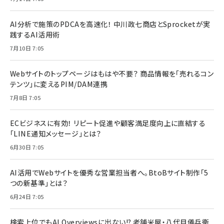
AI分析で施策のPDCAを高速化！ 中川政七商店とSprocketが実
践するAI活用術
7月10日 7:05
Webサイトのトップページはもはや不要？ 商品情報を「売れるコン
テンツ」に変えるPIM/DAM連携
7月8日 7:05
ECビジネスに有効！ リピート促進や顧客満足度向上に直結する
「LINE通知メッセージ」とは？
6月30日 7:05
AI活用でWebサイトを優秀な営業担当者へ。BtoBサイト制作「5
つの新基準」とは？
6月24日 7:05
検索上位でもAI Overviewsに出ない!? 老舗米屋・八代目儀兵衛