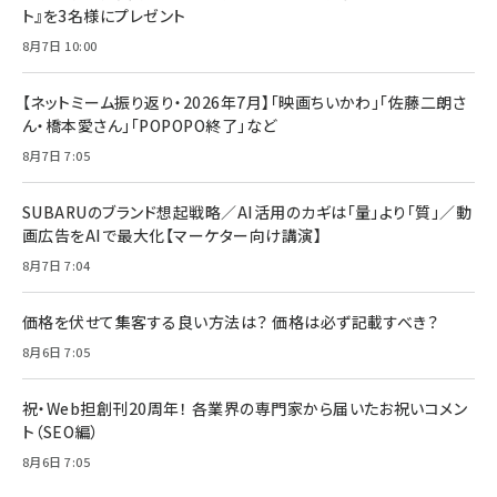
ト』を3名様にプレゼント
8月7日 10:00
【ネットミーム振り返り・2026年7月】「映画ちいかわ」「佐藤二朗さ
ん・橋本愛さん」「POPOPO終了」など
8月7日 7:05
SUBARUのブランド想起戦略／AI活用のカギは「量」より「質」／動
画広告をAIで最大化【マーケター向け講演】
8月7日 7:04
価格を伏せて集客する良い方法は？ 価格は必ず記載すべき？
8月6日 7:05
祝・Web担創刊20周年！ 各業界の専門家から届いたお祝いコメン
ト（SEO編）
8月6日 7:05