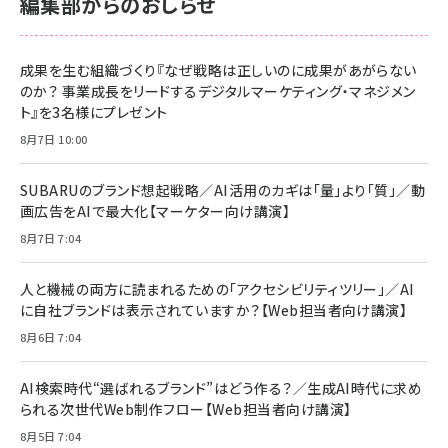
編集部からのおしらせ
anan(アンアン)2026/06/24号 No.2500増刊
スペシャルエディション[王道エンタメの矜持／
NIMASO ガラスフィルム iPhone 17 用 保護フィ
Amazon eギフトカード - Amazonロゴ - クラ
BTS]
ルム 強化ガラス 耐衝撃 高透過率 指紋防止 貼りや
シック
すい ガイド枠付き いPhone17 (6.3インチ) 対応
成果を生む組織づくり『なぜ戦略は正しいのに成果があがらない
￥1,100
￥5,000
2枚セット DSP25F1698
のか？ 事業成長をリードするデジタルマーケティング・マネジメン
￥1,599
ト』を3名様にプレゼント
anan(アンアン)2026/07/08号 No.2502[2026
Anker PowerLine III Flow USB-C & USB-C
年後半、あなたの恋と運命／山田涼介]
【New】Amazon Fire TV Stick HD | 手軽にスト
ケーブル Anker絡まないケーブル 240W 結束バン
8月7日 10:00
リーミングをはじめよう | ストリーミングメディアプ
ド付き USB PD対応 シリコン素材採用 iPhone
￥880
レイヤー
17 / 16 / 15 / Galaxy iPad Pro MacBook
￥1,890
Pro/Air 各種対応 (1.8m ミッドナイトブラック)
SUBARUのブランド想起戦略／AI活用のカギは「量」より「質」／動
￥6,980
画広告をAIで最大化【マーケター向け講演】
ママ投資家が育休中に１億貯めた株式投資
アサヒ飲料 モンスター エナジー 355ml×24本
￥1,870
8月7日 7:04
Anker Soundcore P31i (Bluetooth 6.1) 【完
￥4,192
全ワイヤレスイヤホン/アクティブノイズキャンセリ
ング/マルチポイント接続 / 最大50時間再生 / PSE
人と機械の両方に読まれるための「アクセシビリティツリー」／AI
組織の成果を最大化する ルールのデザイン
技術基準適合】ブラック
￥5,990
サッポロ 生ビール 黒ラベル 350ml 缶 24本 ビー
に自社ブランドは表示されていますか？【Web担当者向け講演】
￥1,980
ル ケース買い【6/30応募〆切! 黒ラベルビヤセラー
8月6日 7:04
キャンペーン】
Anker PowerLine III Flow USB-C & USB-C
ケーブル Anker絡まないケーブル 240W 結束バン
￥4,857
ド付き USB PD対応 シリコン素材採用 iPhone
AI検索時代“選ばれるブランド”はどう作る？／生成AI時代に求め
Amazonランキングをもっと見る
17 / 16 / 15 / Galaxy iPad Pro MacBook
￥1,890
られる次世代Web制作フロー【Web担当者向け講演】
Pro/Air 各種対応 (1.8m ミッドナイトブラック)
Amazonランキングをもっと見る
8月5日 7:04