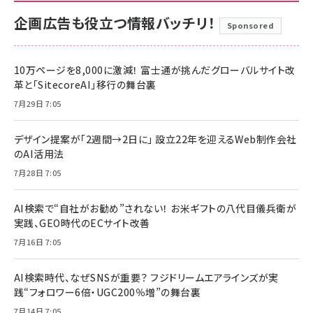
企画広告も役立つ情報バッチリ！
Sponsored
10万ページを8,000に激減！ 富士通が挑んだグローバルサイト改
革と「SitecoreAI」移行の舞台裏
7月29日 7:05
デザイン提案が「2週間→2日に」 設立22年を迎えるWeb制作会社
のAI活用法
7月28日 7:05
AI検索で“自社がお勧め”されない！ お米ギフトの八代目儀兵衛が
実践、GEO時代のECサイト改善
7月16日 7:05
AI検索時代、なぜSNSが重要？ フジドリームエアラインズが実
践“フォロワー6倍・UGC200％増”の舞台裏
7月14日 7:05