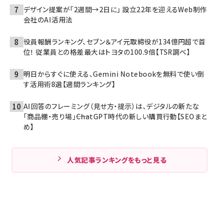
デザイン提案が「2週間→2日に」 設立22年を迎えるWeb制作
会社のAI活用法
役員報酬ランキング、セブン＆アイ元取締役が134億円超で首
位！ 従業員との格差最大はトヨタの100.9倍【TSR調べ】
明日からすぐに使える、Gemini Notebookを無料で使い倒
す活用術8選【週間ランキング】
AI回答のフレーミング（見せ方・提示）は、デジタルの新たな
「商品棚・売り場」――ChatGPT時代の新しい購買行動【SEOまと
め】
人気記事ランキングをもっと見る