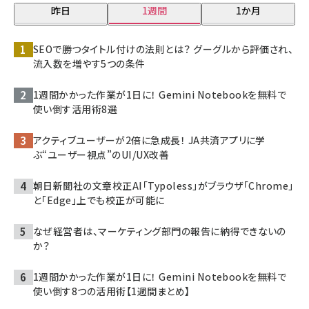
昨日
1週間
1か月
SEOで勝つタイトル付けの法則とは？ グーグルから評価され、
流入数を増やす5つの条件
1週間かかった作業が1日に！ Gemini Notebookを無料で
使い倒す活用術8選
アクティブユーザーが2倍に急成長！ JA共済アプリに学
ぶ“ユーザー視点”のUI/UX改善
朝日新聞社の文章校正AI「Typoless」がブラウザ「Chrome」
と「Edge」上でも校正が可能に
なぜ経営者は、マーケティング部門の報告に納得できないの
か？
1週間かかった作業が1日に！ Gemini Notebookを無料で
使い倒す8つの活用術【1週間まとめ】