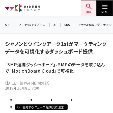
メ
Web担当者Forum
イ
検索
MENU
ン
コ
SEO
マーケティング／広告
AI
SNS
アクセス解析／データ分析
＼ 
ン
生成
テ
シャノンとウイングアーク1stがマーケティング
るセ
ン
データを可視化するダッシュボード提供
202
ツ
seo (3532)
▼申
に
「SMP連携ダッシュボード」、SMPのデータを取り込ん
ai (2814)
移
で「MotionBoard Cloud」で可視化
動
youtube (2441)
山川 健（Web担 編集部）
note (2317)
2019年10月8日 7:00
セミナー (2310)
z世代 (1623)
優先するニュース提供元に追加
meo (1277)