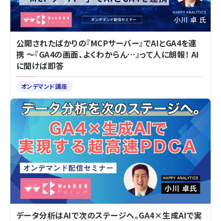
公開されたばかりの『MCPサーバー』でAIとGA4を連
携 ～『GA4の画面、よくわからん…』って人に朗報！ AI
に聞けば即答
オンデマンド講座
データ分析はAIで次のステージへ。GA4×生成AIで実