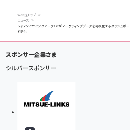
Web担トップ
ニュース
パ
シャノンとウイングアーク1stがマーケティングデータを可視化するダッシュボー
ド提供
ン
く
ず
スポンサー企業さま
シルバースポンサー