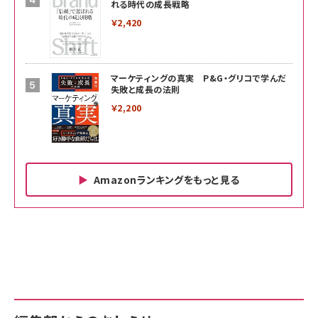
れる時代の成長戦略
￥2,420
マーケティングの真実 P&G・グリコで学んだ
失敗と成長の法則
￥2,200
Amazonランキングをもっと見る
Amazon ビジネス・経済関連書籍 の売れ筋ランキン
Amazon 家電＆カメラ の売れ筋ランキング
Amazon パソコン・周辺機器 の売れ筋ランキング
グ
更新日時：2026/06/26 19:00
更新日時：2026/06/26 19:00
更新日時：2026/06/26 19:00
anan(アンアン)2026/07/01号 No.2501[魅
KIOXIA(キオクシア) 旧東芝メモリ microSD
KIOXIA(キオクシア) 旧東芝メモリ microSD
せるカラダ2026／宮舘涼太]
128GB UHS-I Class10 (最大読出速度
128GB UHS-I Class10 (最大読出速度
100MB/s) Nintendo Switch動作確認済 国
100MB/s) Nintendo Switch動作確認済 国
￥880
内サポート正規品 メーカー保証5年
内サポート正規品 メーカー保証5年
￥2,680
￥2,680
KLMEA128G
KLMEA128G