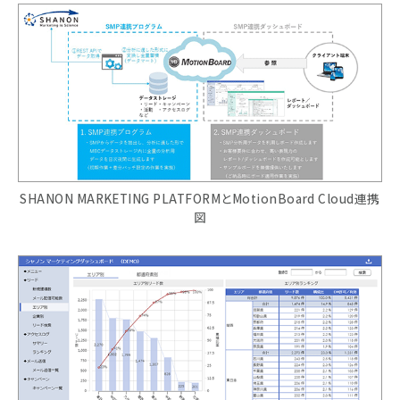
SHANON MARKETING PLATFORMとMotionBoard Cloud連携
図