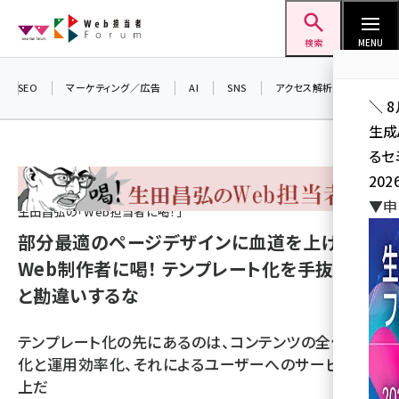
メ
Web担当者Forum
イ
検索
MENU
ン
コ
SEO
マーケティング／広告
AI
SNS
アクセス解析／データ分析
＼ 
ン
生成
テ
るセ
ン
202
ツ
seo (3528)
▼申
に
生田昌弘の「Web担当者に喝！」
ai (2811)
移
部分最適のページデザインに血道を上げる
動
Web制作者に喝！ テンプレート化を手抜きだ
youtube (2439)
と勘違いするな
note (2315)
セミナー (2308)
テンプレート化の先にあるのは、コンテンツの全体最適
化と運用効率化、それによるユーザーへのサービス向
z世代 (1623)
上だ
meo (1277)