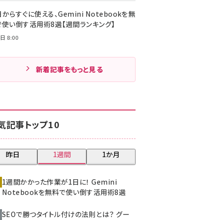
からすぐに使える、Gemini Notebookを無
で使い倒す活用術8選【週間ランキング】
日 8:00
新着記事をもっと見る
気記事トップ10
昨日
1週間
1か月
1週間かかった作業が1日に！ Gemini
Notebookを無料で使い倒す活用術8選
SEOで勝つタイトル付けの法則とは？ グー