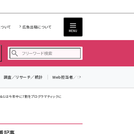
について
広告出稿について
MENU
調査／リサーチ／統計
Web担当者／仕事
法律／標準規格
seo (3519)
ai (2801)
&Gは今年中に7割をプログラマティックに
youtube (2425)
note (2310)
セミナー (2301)
着記事