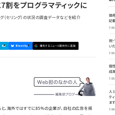
に7割をプログラマティックに
価
イング（セリング）の状況の調査データなどを紹介
記
7:05
祝
40
いた
ブ
Bluesky
優先するニュース提供元に追加
7:05
個
成
7:05
人
テ
ま
ると、海外ではすでに85%の企業が、自社の広告を掲
7:04