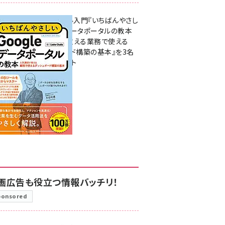
無料BIツール入門『いちばんやさし
いGoogleデータポータルの教本
人気講師が教える業務で使える
ダッシュボード構築の基本』を3名
様にプレゼント
7月31日 10:00
画広告も役立つ情報バッチリ！
ponsored