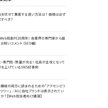
z世代 (1620)
格を伏せて集客する良い方法は？ 価格は必ず
meo (1274)
載すべき？
llmo (1160)
・Web担創刊20周年！ 各業界の専門家から届
お祝いコメント（SEO編）
性・専門性・熱量が光る！ 社員が主役となって
果を上げているSNS好事例
と機械の両方に読まれるための「アクセシビリ
ィツリー」／AIに自社ブランドは表示されてい
すか？【Web担当者向け講演】