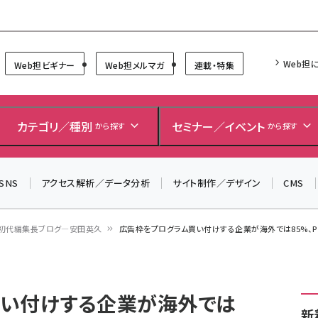
Forum
Web担
Web担ビギナー
Web担メルマガ
連載・特集
＼ 読者アンケートにご協力ください ／
7月24日で創刊20周年。ご回答者には抽選でプレゼントを
カテゴリ／種別
セミナー／イベント
から探す
から探す
差し上げます！
▼アンケートページはこちらから▼
SNS
アクセス解析／データ分析
サイト制作／デザイン
CMS
初代編集長ブログ―安田英久
広告枠をプログラム買い付けする企業が海外では85%、P
買い付けする企業が海外では
新