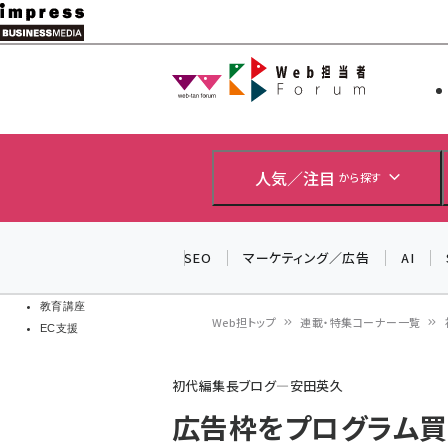
メ
イ
Web担当者
Web担当者
ン
EC担当者
コ
製品導入
ン
企業IT
ソフト開発
テ
人気／注目
から探す
IoT・AI
ン
DCクラウド
研究・調査
ツ
SEO
マーケティング／広告
AI
エネルギー
に
ドローン
移
教育講座
Web担トップ
連載・特集コーナー一覧
EC支援
動
パ
初代編集長ブログ―安田英久
ン
広告枠をプログラム
く