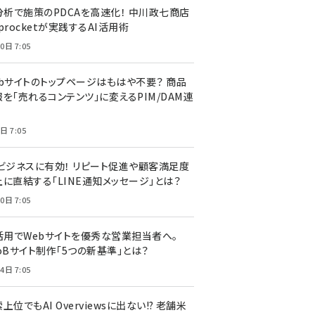
I分析で施策のPDCAを高速化！ 中川政七商店
procketが実践するAI活用術
0日 7:05
ebサイトのトップページはもはや不要？ 商品
を「売れるコンテンツ」に変えるPIM/DAM連
日 7:05
Cビジネスに有効！ リピート促進や顧客満足度
上に直結する「LINE通知メッセージ」とは？
0日 7:05
I活用でWebサイトを優秀な営業担当者へ。
oBサイト制作「5つの新基準」とは？
4日 7:05
上位でもAI Overviewsに出ない!? 老舗米