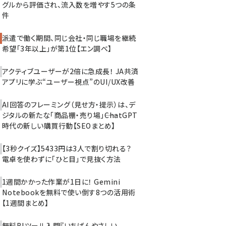
グルから評価され、流入数を増やす5つの条
件
派遣で働く期間、同じ会社・同じ職場を継続
希望「3年以上」が第1位【エン調べ】
アクティブユーザーが2倍に急成長！ JA共済
アプリに学ぶ“ユーザー視点”のUI/UX改善
AI回答のフレーミング（見せ方・提示）は、デ
ジタルの新たな「商品棚・売り場」――ChatGPT
時代の新しい購買行動【SEOまとめ】
【3秒クイズ】5433円は3人で割り切れる？
電卓を使わずに「ひと目」で見抜く方法
1週間かかった作業が1日に！ Gemini
Notebookを無料で使い倒す8つの活用術
【1週間まとめ】
無料BIツール入門『いちばんやさしい