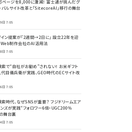
万ページを8,000に激減！ 富士通が挑んだグ
バルサイト改革と「SitecoreAI」移行の舞台
9日 7:05
ザイン提案が「2週間→2日に」 設立22年を迎
るWeb制作会社のAI活用法
8日 7:05
I検索で“自社がお勧め”されない！ お米ギフト
八代目儀兵衛が実践、GEO時代のECサイト改
6日 7:05
検索時代、なぜSNSが重要？ フジドリームエア
ンズが実践“フォロワー6倍・UGC200％
”の舞台裏
4日 7:05