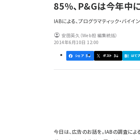
85%、P&Gは今年中
ず
IABによる、プログラマティック・バイ
安田英久（Web担 編集統括）
2014年6月10日 12:00
56
38
シェア
ポスト
はて
今日は、広告のお話を。IABの調査によ