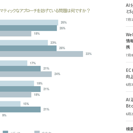
A
とS
7月1
W
情報
携
7月8
E
向
6月3
A
Bt
6月2
検索