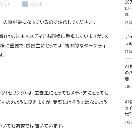
10
ロー
裏
ア」の順が逆になっているので注意してください。
7月2
断」は広告主もメディアも同様に重視していますが、メ
デ
え
同様に重要で、広告主にとっては「効率的なターゲティ
7月2
す。
A
の
善
7月1
ング（セリング）は、広告主にとってもメディアにとっても
くもののように見えますが、実際にはそうではないよう
AI
ライ
増
7月1
ついても調査では聞いています。