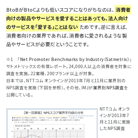
BtoBがBtoCよりも低いスコアになりがちなのは、
消費者
向けの製品やサービスを愛することはあっても、法人向け
のサービスを「愛する」ことはない
ためです。逆に言えば、
消費者向けの業界であれば、消費者に愛されるような製
品やサービスが必要だということです。
※1 「
Net Promoter Benchmarks by Industry（Satmetrix）
」
サトメトリックスの有償レポート。24,000人以上の消費者を対象に
調査を実施。22業種、200ブランド以上が対象。
日本では、NTTコム オンラインが2013年7月と11月に業界別の
NPS調査を実施（下図を参照）。その他、IMJが
業界別NPS調査
を
公開している。
NTTコム オンラ
インが2013年7
月と11月に実施
したNPS調査