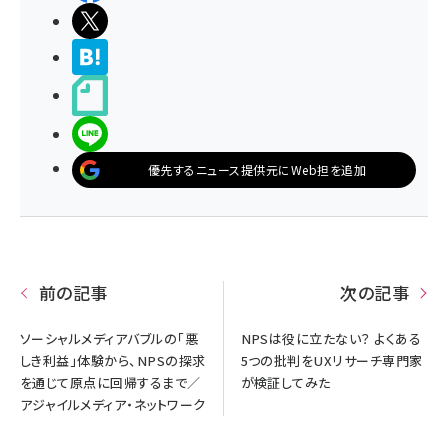
ポストする
>ブクマする
noteで書く
LINEで送る
優先するニュース提供元にWeb担を追加
前の記事
次の記事
ソーシャルメディアバブルの「悪
NPSは役に立たない？ よくある
しき利益」体験から、NPSの探求
5つの批判をUXリサーチ専門家
を通じて原点に回帰するまで／
が検証してみた
アジャイルメディア・ネットワーク