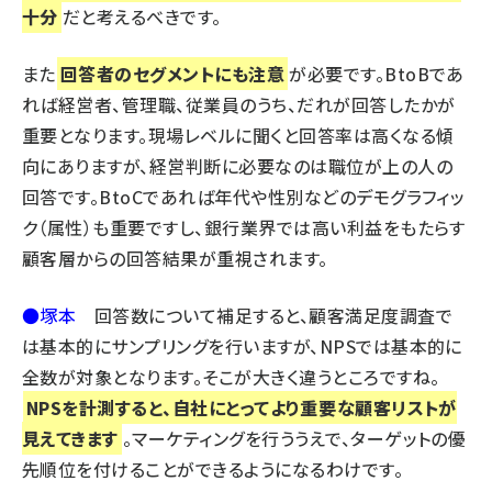
十分
だと考えるべきです。
また
回答者のセグメントにも注意
が必要です。BtoBであ
れば経営者、管理職、従業員のうち、だれが回答したかが
重要となります。現場レベルに聞くと回答率は高くなる傾
向にありますが、経営判断に必要なのは職位が上の人の
回答です。BtoCであれば年代や性別などのデモグラフィッ
ク（属性）も重要ですし、銀行業界では高い利益をもたらす
顧客層からの回答結果が重視されます。
●塚本
回答数について補足すると、顧客満足度調査で
は基本的にサンプリングを行いますが、NPSでは基本的に
全数が対象となります。そこが大きく違うところですね。
NPSを計測すると、自社にとってより重要な顧客リストが
見えてきます
。マーケティングを行ううえで、ターゲットの優
先順位を付けることができるようになるわけです。