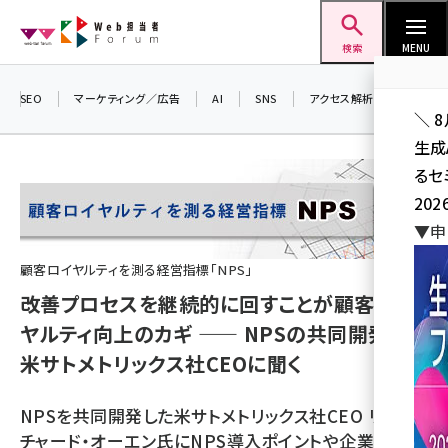
メ
Web担当者Forum
イ
検索
MENU
ン
コ
SEO
マーケティング／広告
AI
SNS
アクセス解析／データ分析
＼ 
ン
生成
テ
るセ
ン
202
ツ
seo (3524)
▼申
に
ai (2804)
移
顧客ロイヤルティを測る経営指標「NPS」
動
改善プロセスを継続的に回すことが顧客ロイ
youtube (2431)
ヤルティ向上のカギ ―― NPSの共同開発元、
note (2312)
米サトメトリックス社CEOに聞く
セミナー (2306)
z世代 (1622)
NPSを共同開発した米サトメトリックス社CEO リ
チャード・オーエン氏にNPS導入ポイントや企業事例な
meo (1275)