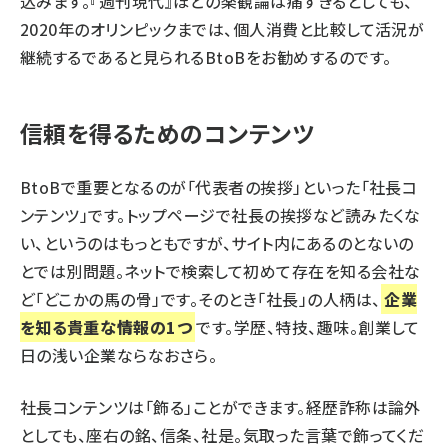
込みます。『週刊現代』ほどの楽観論は痛すぎるとしても、
2020年のオリンピックまでは、個人消費と比較して活況が
継続するであると見られるBtoBをお勧めするのです。
信頼を得るためのコンテンツ
BtoBで重要となるのが「代表者の挨拶」といった「社長コ
ンテンツ」です。トップページで社長の挨拶など読みたくな
い、というのはもっともですが、サイト内にあるのとないの
とでは別問題。ネットで検索して初めて存在を知る会社な
ど「どこかの馬の骨」です。そのとき「社長」の人柄は、
企業
を知る貴重な情報の1つ
です。学歴、特技、趣味。創業して
日の浅い企業ならなおさら。
社長コンテンツは「飾る」ことができます。経歴詐称は論外
としても、座右の銘、信条、社是。気取った言葉で飾ってくだ