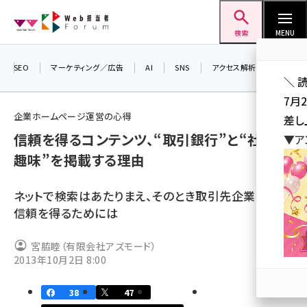
メ
Web担当者Forum
イ
検索
MENU
ン
コ
SEO
マーケティング／広告
AI
SNS
アクセス解析／データ分析
＼ 
ン
7月
テ
企業ホームページ運営の心得
差し
ン
信頼を得るコンテンツ、“取引銀行”と“社長の
▼ア
ツ
seo (3519)
趣味”を掲載する理由
に
ai (2801)
移
ネットで検索はあたりまえ、そのとき取引先企業として
動
youtube (2425)
信頼を得るためには
note (2310)
宮脇睦（有限会社アズモード）
セミナー (2301)
2013年10月2日 8:00
z世代 (1620)
38
47
meo (1274)