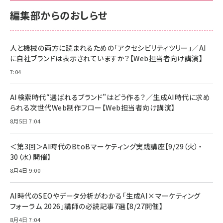
サポート正規品 メーカー保証5年 KLMEA128G
サポート正規品 メーカー保証5年 KLMEA128G
￥2,680
￥2,680
編集部からのおしらせ
anan(アンアン)2026/06/24号 No.2500増刊
スペシャルエディション[王道エンタメの矜持／
NIMASO ガラスフィルム iPhone 17 用 保護フィ
Amazon eギフトカード - Amazonロゴ - クラ
BTS]
ルム 強化ガラス 耐衝撃 高透過率 指紋防止 貼りや
シック
すい ガイド枠付き いPhone17 (6.3インチ) 対応
人と機械の両方に読まれるための「アクセシビリティツリー」／AI
￥1,100
￥5,000
2枚セット DSP25F1698
に自社ブランドは表示されていますか？【Web担当者向け講演】
￥1,599
7:04
anan(アンアン)2026/07/08号 No.2502[2026
Anker PowerLine III Flow USB-C & USB-C
年後半、あなたの恋と運命／山田涼介]
【New】Amazon Fire TV Stick HD | 手軽にスト
ケーブル Anker絡まないケーブル 240W 結束バン
リーミングをはじめよう | ストリーミングメディアプ
ド付き USB PD対応 シリコン素材採用 iPhone
￥880
AI検索時代“選ばれるブランド”はどう作る？／生成AI時代に求め
レイヤー
17 / 16 / 15 / Galaxy iPad Pro MacBook
￥1,890
Pro/Air 各種対応 (1.8m ミッドナイトブラック)
られる次世代Web制作フロー【Web担当者向け講演】
￥6,980
ママ投資家が育休中に１億貯めた株式投資
8月5日 7:04
アサヒ飲料 モンスター エナジー 355ml×24本
￥1,870
Anker Soundcore P31i (Bluetooth 6.1) 【完
￥4,192
全ワイヤレスイヤホン/アクティブノイズキャンセリ
＜第3回＞AI時代のBtoBマーケティング実践講座【9/29（火）・
ング/マルチポイント接続 / 最大50時間再生 / PSE
30（水）開催】
組織の成果を最大化する ルールのデザイン
技術基準適合】ブラック
￥5,990
サッポロ 生ビール 黒ラベル 350ml 缶 24本 ビー
8月4日 9:00
￥1,980
ル ケース買い【6/30応募〆切! 黒ラベルビヤセラー
キャンペーン】
Anker PowerLine III Flow USB-C & USB-C
ケーブル Anker絡まないケーブル 240W 結束バン
￥4,857
AI時代のSEOやデータ分析がわかる「生成AI×マーケティング
ド付き USB PD対応 シリコン素材採用 iPhone
フォーラム 2026」講師の必読記事7選【8/27開催】
Amazonランキングをもっと見る
17 / 16 / 15 / Galaxy iPad Pro MacBook
￥1,890
Pro/Air 各種対応 (1.8m ミッドナイトブラック)
8月4日 7:04