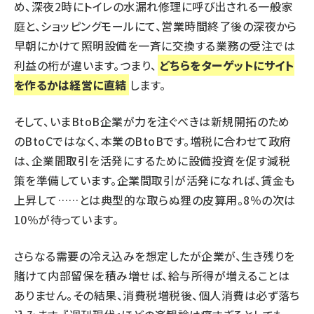
め、深夜2時にトイレの水漏れ修理に呼び出される一般家
庭と、ショッピングモールにて、営業時間終了後の深夜から
早朝にかけて照明設備を一斉に交換する業務の受注では
利益の桁が違います。つまり、
どちらをターゲットにサイト
を作るかは経営に直結
します。
そして、いまBtoB企業が力を注ぐべきは新規開拓のため
のBtoCではなく、本業のBtoBです。増税に合わせて政府
は、企業間取引を活発にするために設備投資を促す減税
策を準備しています。企業間取引が活発になれば、賃金も
上昇して……とは典型的な取らぬ狸の皮算用。8％の次は
10％が待っています。
さらなる需要の冷え込みを想定したが企業が、生き残りを
賭けて内部留保を積み増せば、給与所得が増えることは
ありません。その結果、消費税増税後、個人消費は必ず落ち