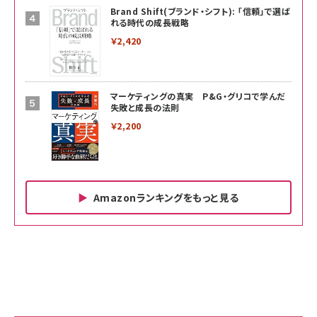
Brand Shift(ブランド・シフト): 「信頼」で選ば
れる時代の成長戦略
￥2,420
マーケティングの真実 P&G・グリコで学んだ
失敗と成長の法則
￥2,200
Amazonランキングをもっと見る
Amazon ビジネス・経済関連書籍 の売れ筋ランキン
Amazon 家電＆カメラ の売れ筋ランキング
Amazon パソコン・周辺機器 の売れ筋ランキング
グ
更新日時：2026/06/26 19:00
更新日時：2026/06/26 19:00
更新日時：2026/06/26 19:00
anan(アンアン)2026/07/01号 No.2501[魅せる
KIOXIA(キオクシア) 旧東芝メモリ microSD
KIOXIA(キオクシア) 旧東芝メモリ microSD
カラダ2026／宮舘涼太]
128GB UHS-I Class10 (最大読出速度
128GB UHS-I Class10 (最大読出速度
100MB/s) Nintendo Switch動作確認済 国内
100MB/s) Nintendo Switch動作確認済 国内
￥880