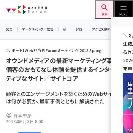
メ
Web担当者Forum
イ
検索
MENU
ン
コ
SEO
マーケティング／広告
AI
SNS
アクセス解析／データ分析
＼ 
ン
生成
テ
【レポート】Web担当者Forumミーティング 2013 Spring
るセ
ン
オウンドメディアの最新マーケティング事例、
202
ツ
seo (3538)
個客のおもてなし体験を提供するインタラク
▼申
に
ティブなサイト／サイトコア
ai (2820)
移
動
youtube (2444)
顧客とのエンゲージメントを築くためのWebサイト構築
note (2322)
は何が必要か、最新事例とともに解説された
セミナー (2315)
野本 幹彦
2013年6月3日 8:00
z世代 (1629)
meo (1281)