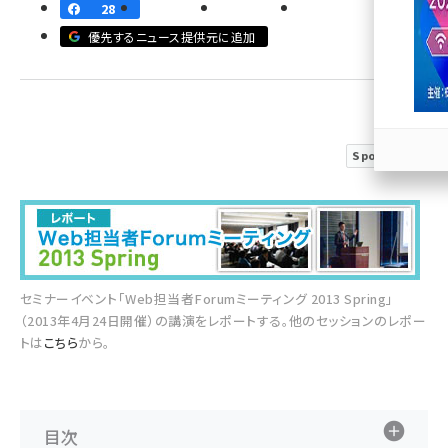
28
llmo (1167)
優先するニュース提供元に追加
Sponsored
セミナーイベント「Web担当者Forumミーティング 2013 Spring」
（2013年4月24日開催）の講演をレポートする。他のセッションのレポー
トは
こちら
から。
目次