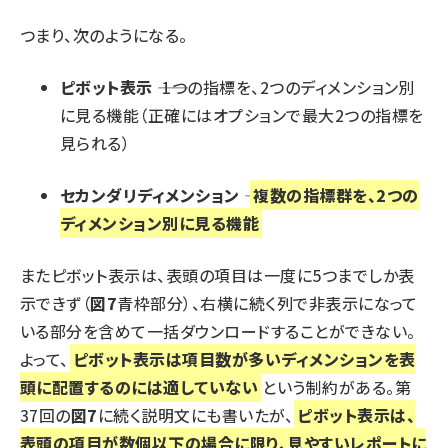
つまり、次のようになる。
ピボット表示
―― 1つの指標を、2つのディメンション別
に見る機能（正確にはオプションで最大2つの指標を
見られる）
セカンダリディメンション
――
複数の指標群を、2つの
ディメンション別に見る機能
またピボット表示は、表頭の項目は一度に5つまでしか表
示できず（
図7
青枠部分）、右横に続く列で非表示になって
いる部分を含めて一括ダウンロードすることができない。
よって、
ピボット表示は項目数が多いディメンションを表
頭に配置するのには適していない
という制約がある。
第
37回
の
図7
に続く説明文にも書いたが、
ピボット表示は、
表頭の項目が数個以下の場合に限り、見やすいレポートに