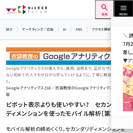
メ
Web担当者Forum
イ
検索
MENU
ン
コ
SEO
マーケティング／広告
AI
SNS
アクセス解析／データ分析
＼ 
ン
7月
テ
差し
ン
▼ア
ツ
seo (3523)
Googleアナリティクスの導入から、運用、活用まで、正式なサポートが
に
ない初めての人でもゼロから学んでいけるように、丁寧に解説してい
ai (2804)
移
く。
動
Googleアナリティクスとは／衣袋教授のGoogleアナリティクス入門講
youtube (2429)
座
note (2312)
ピボット表示よりも使いやすい? セカンダリ
セミナー (2303)
ディメンションを使ったモバイル解析［第39回］
z世代 (1622)
モバイル解析の締めくくり。セカンダリディメンションを
meo (1275)