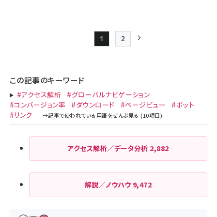
1
2
Page
Page
次ページ
ペー
ジ
この記事のキーワード
送
#アクセス解析
#グローバルナビゲーション
り
#コンバージョン率
#ダウンロード
#ページビュー
#ボット
#リンク
アクセス解析／データ分析
2,882
解説／ノウハウ
9,472