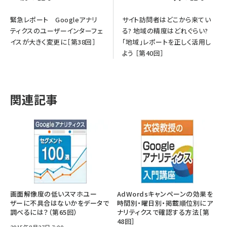
緊急レポート Googleアナリ
サイト訪問者はどこから来てい
ティクスのユーザーインターフェ
る? 地域の精度はどれぐらい?
イスが大きく変更に［第38回］
「地域」レポートを正しく活用し
よう ［第40回］
関連記事
画面解像度の低いスマホユー
AdWordsキャンペーンの効果を
ザーに不具合はないかをデータで
時間別・曜日別・掲載順位別にア
調べるには？（第65回）
ナリティクスで確認する方法［第
48回］
2015年8月27日 7:00