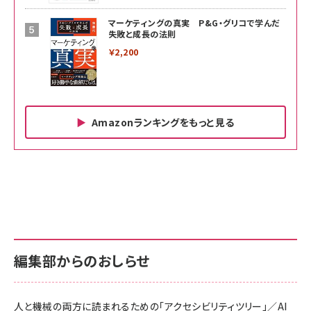
マーケティングの真実 P&G・グリコで学んだ
失敗と成長の法則
￥2,200
Amazonランキングをもっと見る
Amazon ビジネス・経済関連書籍 の売れ筋ランキン
Amazon 家電＆カメラ の売れ筋ランキング
Amazon パソコン・周辺機器 の売れ筋ランキング
グ
更新日時：2026/06/26 19:00
更新日時：2026/06/26 19:00
更新日時：2026/06/26 19:00
anan(アンアン)2026/07/01号 No.2501[魅せる
KIOXIA(キオクシア) 旧東芝メモリ microSD
KIOXIA(キオクシア) 旧東芝メモリ microSD
カラダ2026／宮舘涼太]
128GB UHS-I Class10 (最大読出速度
128GB UHS-I Class10 (最大読出速度
100MB/s) Nintendo Switch動作確認済 国内
100MB/s) Nintendo Switch動作確認済 国内
￥880
サポート正規品 メーカー保証5年 KLMEA128G
サポート正規品 メーカー保証5年 KLMEA128G
￥2,680
￥2,680
編集部からのおしらせ
anan(アンアン)2026/06/24号 No.2500増刊
スペシャルエディション[王道エンタメの矜持／
NIMASO ガラスフィルム iPhone 17 用 保護フィ
Amazon eギフトカード - Amazonロゴ - クラ
BTS]
ルム 強化ガラス 耐衝撃 高透過率 指紋防止 貼りや
シック
すい ガイド枠付き いPhone17 (6.3インチ) 対応
人と機械の両方に読まれるための「アクセシビリティツリー」／AI
￥1,100
￥5,000