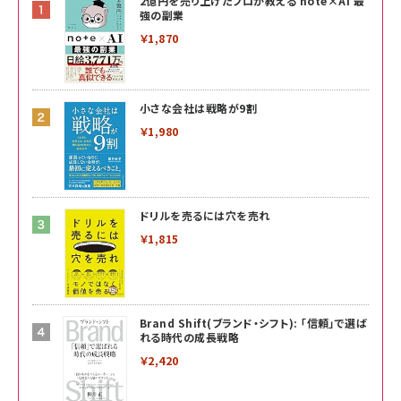
2億円を売り上げたプロが教える note×AI 最
強の副業
￥1,870
小さな会社は戦略が9割
￥1,980
ドリルを売るには穴を売れ
￥1,815
Brand Shift(ブランド・シフト): 「信頼」で選ば
れる時代の成長戦略
￥2,420