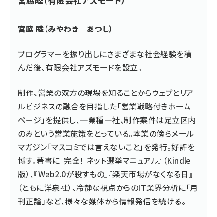
宮脇睦（有限会社アズモード）
宮脇 睦（みやわき あつし）
プログラマーを振り出しにさまざまな社会経験を積
んだ後、
有限会社アズモード
を設立。
制作、営業の双方の現場を知ることからウェブとリア
ルビジネスの融合を目指した「営業戦略付きホーム
ページ」を提供し、一業種一社、制作案件は足立区内
のみという営業施策をとっている。本業の傍らメール
マガジン「マスコミでは言えないこと」を発行。好評を
博す。著書に『
完全！ ネット選挙マニュアル
』（Kindle
版）、『
Web2.0が殺すもの
』『楽天市場がなくなる日』
（ともに洋泉社）、冷静な視点からのIT業界分析に「月
刊正論」など、様々な媒体から情報発信を続ける。