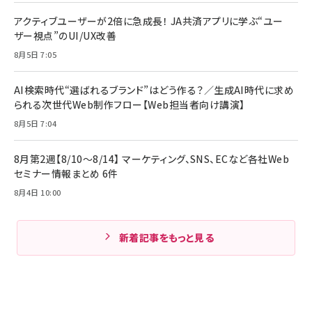
アクティブユーザーが2倍に急成長！ JA共済アプリに学ぶ“ユー
ザー視点”のUI/UX改善
8月5日 7:05
AI検索時代“選ばれるブランド”はどう作る？／生成AI時代に求め
られる次世代Web制作フロー【Web担当者向け講演】
8月5日 7:04
8月第2週【8/10～8/14】 マーケティング、SNS、ECなど各社Web
セミナー情報まとめ 6件
8月4日 10:00
新着記事をもっと見る