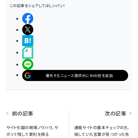
この記事をシェアしてほしいパン！
シェアする
ポストする
>ブクマする
noteで書く
LINEで送る
優先するニュース提供元にWeb担を追加
前の記事
次の記事
サイト引越の現場ノウハウ。サ
通販サイトの基本チェックのき。
ボって残して実利を得る
探していた言葉が見つかった先