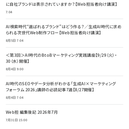
2枚セット DSP25F1698
に自社ブランドは表示されていますか？【Web担当者向け講演】
￥1,599
7:04
anan(アンアン)2026/07/08号 No.2502[2026
Anker PowerLine III Flow USB-C & USB-C
年後半、あなたの恋と運命／山田涼介]
【New】Amazon Fire TV Stick HD | 手軽にスト
ケーブル Anker絡まないケーブル 240W 結束バン
リーミングをはじめよう | ストリーミングメディアプ
ド付き USB PD対応 シリコン素材採用 iPhone
￥880
AI検索時代“選ばれるブランド”はどう作る？／生成AI時代に求め
レイヤー
17 / 16 / 15 / Galaxy iPad Pro MacBook
￥1,890
Pro/Air 各種対応 (1.8m ミッドナイトブラック)
られる次世代Web制作フロー【Web担当者向け講演】
￥6,980
ママ投資家が育休中に１億貯めた株式投資
8月5日 7:04
アサヒ飲料 モンスター エナジー 355ml×24本
￥1,870
Anker Soundcore P31i (Bluetooth 6.1) 【完
￥4,192
全ワイヤレスイヤホン/アクティブノイズキャンセリ
＜第3回＞AI時代のBtoBマーケティング実践講座【9/29（火）・
ング/マルチポイント接続 / 最大50時間再生 / PSE
30（水）開催】
組織の成果を最大化する ルールのデザイン
技術基準適合】ブラック
￥5,990
サッポロ 生ビール 黒ラベル 350ml 缶 24本 ビー
8月4日 9:00
￥1,980
ル ケース買い【6/30応募〆切! 黒ラベルビヤセラー
キャンペーン】
Anker PowerLine III Flow USB-C & USB-C
ケーブル Anker絡まないケーブル 240W 結束バン
￥4,857
AI時代のSEOやデータ分析がわかる「生成AI×マーケティング
ド付き USB PD対応 シリコン素材採用 iPhone
フォーラム 2026」講師の必読記事7選【8/27開催】
Amazonランキングをもっと見る
17 / 16 / 15 / Galaxy iPad Pro MacBook
￥1,890
Pro/Air 各種対応 (1.8m ミッドナイトブラック)
8月4日 7:04
Amazonランキングをもっと見る
Web担 編集後記 2026年7月
Amazonランキングをもっと見る
7月31日 15:00