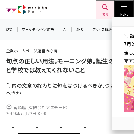
メ
Web担当者Forum
イ
検索
MENU
ン
コ
SEO
マーケティング／広告
AI
SNS
アクセス解析／データ分析
＼ 
ン
7月
テ
企業ホームページ運営の心得
差し
ン
句点の正しい用法。モーニング娘。誕生の裏側
▼ア
ツ
seo (3516)
と学校では教えてくれないこと
に
ai (2799)
移
「」内の文章の終わりに句点はつけるべきか、つけない
動
youtube (2420)
べきか
note (2308)
宮脇睦（有限会社アズモード）
セミナー (2296)
2009年7月22日 8:00
z世代 (1617)
meo (1274)