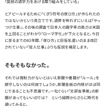
「国民の語学力をあげる取り組みをしている」
とアピールするために「くぎり符号の使ひ方」が作られたの
ではないかという見立てです。語弊を怖れずにいえば「やっ
つけ仕事」。その後の調査で日本人の識字率の高さは米国
を上回ることがわかり「ローマ字化」が下火となると、今日
に至るまでの63年間、「使ひ方」と旧仮名遣いのまま改訂
されていない「役人仕事」ぶりも仮説を補足します。
そもそもなかった。
それでは強制力がないとはいえ新聞や書籍が「ルール」を
順守しないのは何故でしょうか。新聞各紙の内規がほぼ同
じであることも不思議です。一社ぐらい「文部省準拠」の新
聞があってもいいのでは？ という疑問からさらに時代を
遡ってみると、