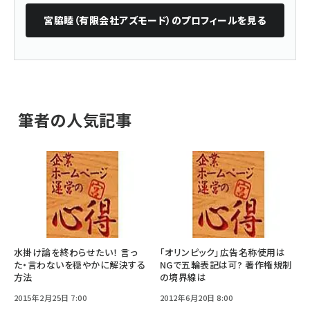
宮脇睦（有限会社アズモード）
のプロフィールを見る
筆者の人気記事
水掛け論を終わらせたい！ 言っ
「オリンピック」広告名称使用は
た・言わないを穏やかに解決する
NGで五輪表記は可? 著作権規制
方法
の境界線は
2015年2月25日 7:00
2012年6月20日 8:00