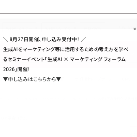
Forum
Web担
Web担ビギナー
Web担メルマガ
連載・特集
＼ 8月27日開催、申し込み受付中！ ／
生成AIをマーケティング等に活用するための考え方を学べ
カテゴリ／種別
セミナー／イベント
から探す
から探す
るセミナーイベント「生成AI × マーケティング フォーラム
2026」開催！
SNS
アクセス解析／データ分析
サイト制作／デザイン
CMS
▼申し込みはこちらから▼
身近なトピックで知るダイレクトマーケティング - DM学会コ...
メディアの多様化で利用者
 DM学会コラム
新