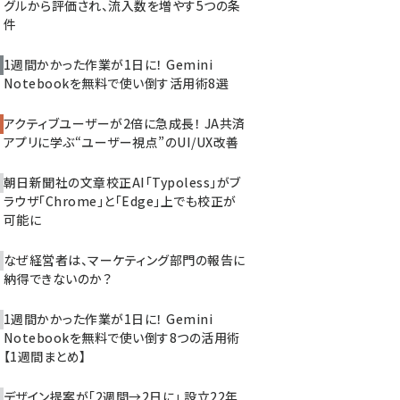
グルから評価され、流入数を増やす5つの条
件
1週間かかった作業が1日に！ Gemini
Notebookを無料で使い倒す活用術8選
アクティブユーザーが2倍に急成長！ JA共済
アプリに学ぶ“ユーザー視点”のUI/UX改善
朝日新聞社の文章校正AI「Typoless」がブ
ラウザ「Chrome」と「Edge」上でも校正が
可能に
なぜ経営者は、マーケティング部門の報告に
納得できないのか？
1週間かかった作業が1日に！ Gemini
Notebookを無料で使い倒す8つの活用術
【1週間まとめ】
デザイン提案が「2週間→2日に」 設立22年