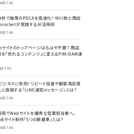
4日 7:05
I分析で施策のPDCAを高速化！ 中川政七商店
procketが実践するAI活用術
0日 7:05
ebサイトのトップページはもはや不要？ 商品
を「売れるコンテンツ」に変えるPIM/DAM連
日 7:05
Cビジネスに有効！ リピート促進や顧客満足度
上に直結する「LINE通知メッセージ」とは？
0日 7:05
I活用でWebサイトを優秀な営業担当者へ。
oBサイト制作「5つの新基準」とは？
4日 7:05