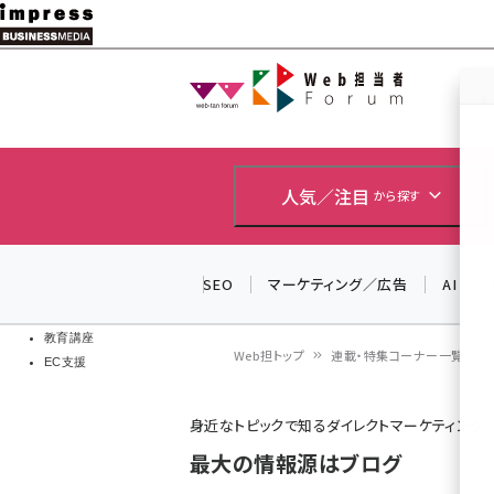
メ
イ
Web担当者
Web担当者
ン
EC担当者
コ
製品導入
ン
企業IT
ソフト開発
テ
人気／注目
から探す
IoT・AI
ン
DCクラウド
研究・調査
ツ
SEO
マーケティング／広告
AI
エネルギー
に
ドローン
移
教育講座
Web担トップ
連載・特集コーナー一覧
EC支援
動
パ
身近なトピックで知るダイレクトマーケティング -
ン
最大の情報源はブログ
く