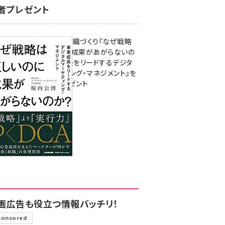
者プレゼント
成果を生む組織づくり『なぜ戦略
は正しいのに成果があがらないの
か？ 事業成長をリードするデジタ
ルマーケティング・マネジメント』を
3名様にプレゼント
8月7日 10:00
画広告も役立つ情報バッチリ！
ponsored