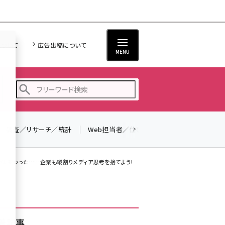
について
広告出稿について
MENU
調査／リサーチ／統計
Web担当者／仕事
法律／標準規格
seo (3528)
ai (2811)
は変わった……企業も縦割りメディア思考を捨てよう!
youtube (2439)
note (2315)
セミナー (2308)
着記事