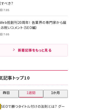
載すべき？
日 7:05
・Web担創刊20周年！ 各業界の専門家から届
お祝いコメント（SEO編）
日 7:05
新着記事をもっと見る
気記事トップ10
昨日
1週間
1か月
SEOで勝つタイトル付けの法則とは？ グー