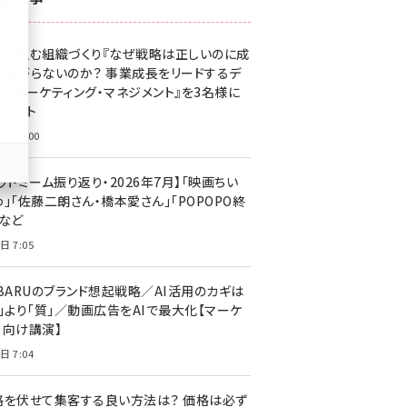
z世代 (1623)
果を生む組織づくり『なぜ戦略は正しいのに成
meo (1277)
があがらないのか？ 事業成長をリードするデ
llmo (1166)
タルマーケティング・マネジメント』を3名様に
レゼント
日 10:00
ットミーム振り返り・2026年7月】「映画ちい
」「佐藤二朗さん・橋本愛さん」「POPOPO終
」など
日 7:05
UBARUのブランド想起戦略／AI活用のカギは
量」より「質」／動画広告をAIで最大化【マーケ
ー向け講演】
日 7:04
格を伏せて集客する良い方法は？ 価格は必ず