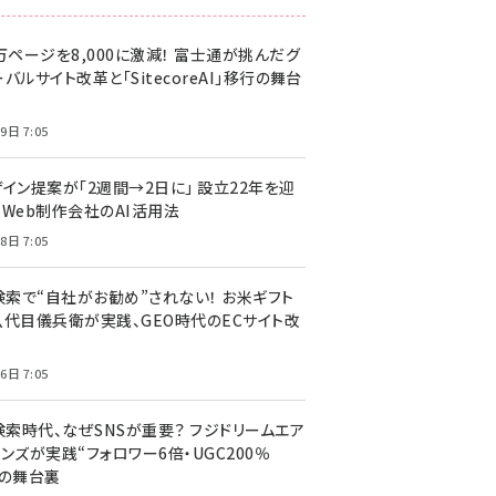
万ページを8,000に激減！ 富士通が挑んだグ
バルサイト改革と「SitecoreAI」移行の舞台
9日 7:05
ザイン提案が「2週間→2日に」 設立22年を迎
るWeb制作会社のAI活用法
8日 7:05
I検索で“自社がお勧め”されない！ お米ギフト
八代目儀兵衛が実践、GEO時代のECサイト改
6日 7:05
検索時代、なぜSNSが重要？ フジドリームエア
ンズが実践“フォロワー6倍・UGC200％
”の舞台裏