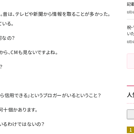
記
8月6
。昔は、テレビや新聞から情報を取ることが多かった。
ている。
祝
いた
何なの？
8月6
から、CMも見ないですよね。
？
人
なら信用できる」というブロガーがいるということ？
何十個かあります。
いるわけではないの？