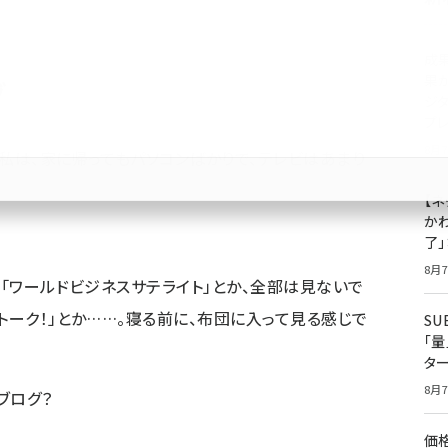
成
果
グ
ジ
プ
8月7
。私は、家に帰ってもパソコンばかりで、テレビはあまり
【ネ
かわ
了
8月7
。「ワールドビジネスサテライト」とか、全部は見ないで
トーク！」とか……。寝る前に、布団に入って見る感じで
S
「
タ
8月7
ブログ？
価