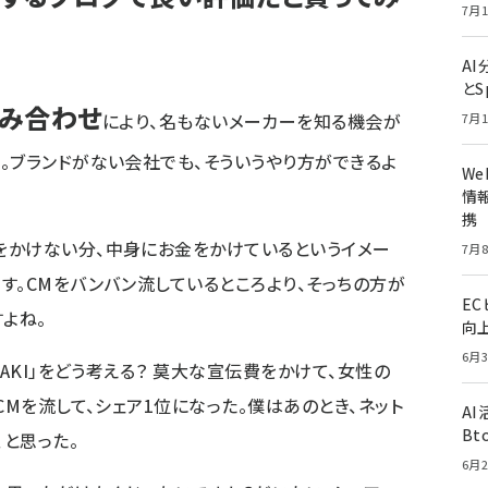
7月1
A
とS
組み合わせ
により、名もないメーカーを知る機会が
7月1
。ブランドがない会社でも、そういうやり方ができるよ
W
情報
携
をかけない分、中身にお金をかけているというイメー
7月8
す。CMをバンバン流しているところより、そっちの方が
E
よね。
向
6月3
AKI」をどう考える？ 莫大な宣伝費をかけて、女性の
CMを流して、シェア1位になった。僕はあのとき、ネット
A
Bt
と思った。
6月2